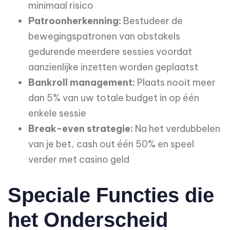
minimaal risico
Patroonherkenning:
Bestudeer de
bewegingspatronen van obstakels
gedurende meerdere sessies voordat
aanzienlijke inzetten worden geplaatst
Bankroll management:
Plaats nooit meer
dan 5% van uw totale budget in op één
enkele sessie
Break-even strategie:
Na het verdubbelen
van je bet, cash out één 50% en speel
verder met casino geld
Speciale Functies die
het Onderscheid