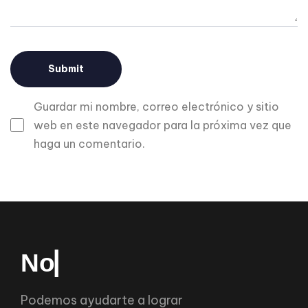
Guardar mi nombre, correo electrónico y sitio
web en este navegador para la próxima vez que
haga un comentario.
N
o
s
e
n
c
a
n
t
▏
Podemos ayudarte a lograr