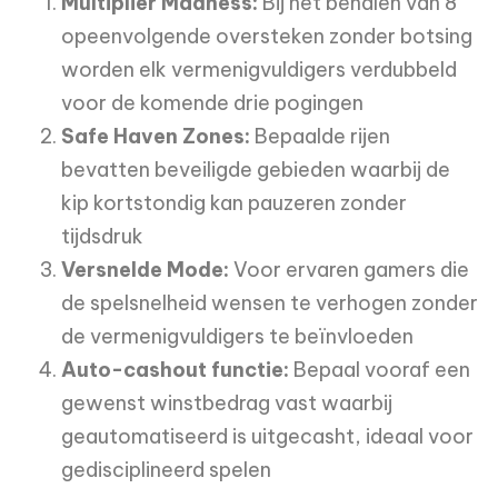
Multiplier Madness:
Bij het behalen van 8
opeenvolgende oversteken zonder botsing
worden elk vermenigvuldigers verdubbeld
voor de komende drie pogingen
Safe Haven Zones:
Bepaalde rijen
bevatten beveiligde gebieden waarbij de
kip kortstondig kan pauzeren zonder
tijdsdruk
Versnelde Mode:
Voor ervaren gamers die
de spelsnelheid wensen te verhogen zonder
de vermenigvuldigers te beïnvloeden
Auto-cashout functie:
Bepaal vooraf een
gewenst winstbedrag vast waarbij
geautomatiseerd is uitgecasht, ideaal voor
gedisciplineerd spelen