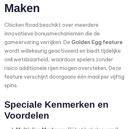
Maken
Chicken Road beschikt over meerdere
innovatieve bonusmechanismen die de
gameervaring verrijken. De
Golden Egg feature
wordt willekeurig geactiveerd en biedt tijdelijke
onkwetsbaarheid, waardoor spelers zonder
risico additionele rijen mogen oversteken. Deze
feature verschijnt doorgaans één maal per vijftig
spins.
Speciale Kenmerken en
Voordelen