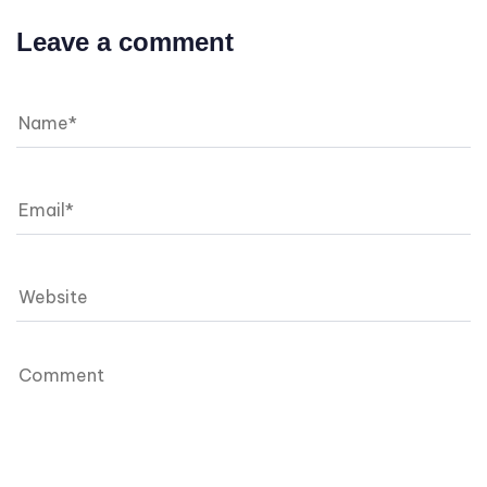
Leave a comment