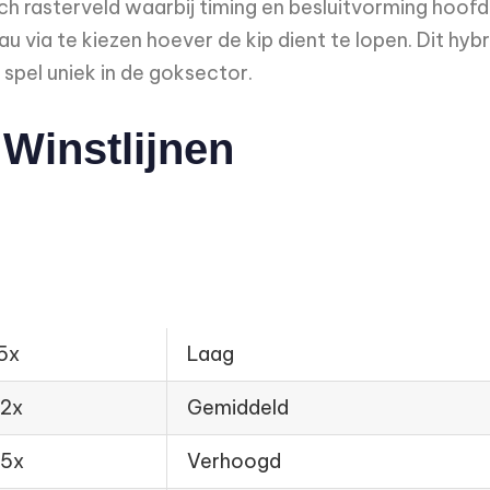
 rasterveld waarbij timing en besluitvorming hoofdzak
eau via te kiezen hoever de kip dient te lopen. Dit h
spel uniek in de goksector.
 Winstlijnen
.5x
Laag
.2x
Gemiddeld
.5x
Verhoogd