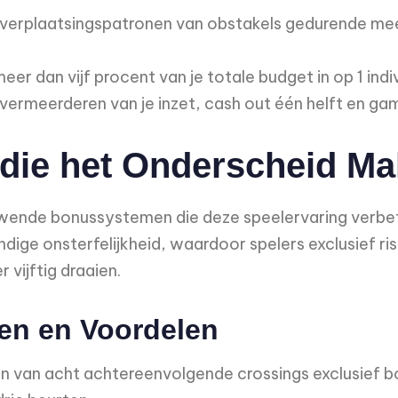
verplaatsingspatronen van obstakels gedurende meer
eer dan vijf procent van je totale budget in op 1 indi
vermeerderen van je inzet, cash out één helft en 
 die het Onderscheid M
uwende bonussystemen die deze speelervaring verbe
ndige onsterfelijkheid, waardoor spelers exclusief ri
 vijftig draaien.
en en Voordelen
n van acht achtereenvolgende crossings exclusief b