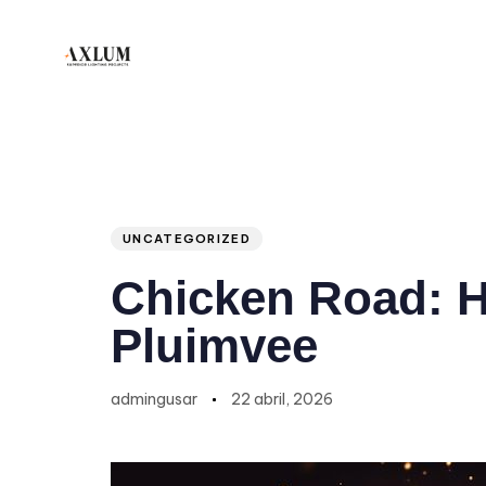
Author
Published
PUBLISHED
IN:
on:
UNCATEGORIZED
Chicken Road: H
Pluimvee
admingusar
22 abril, 2026