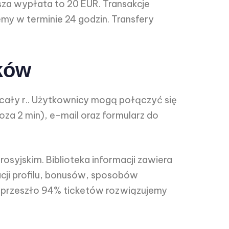
sza wypłata to 20 EUR. Transakcje
my w terminie 24 godzin. Transfery
ków
 cały r.. Użytkownicy mogą połączyć się
oza 2 min), e-mail oraz formularz do
osyjskim. Biblioteka informacji zawiera
cji profilu, bonusów, sposobów
e przeszło 94% ticketów rozwiązujemy