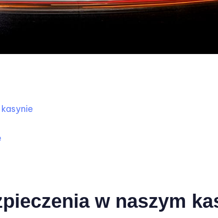
 kasynie
e
zpieczenia w naszym ka