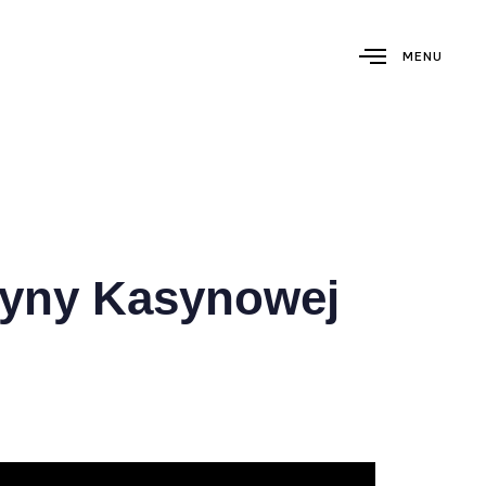
MENU
ryny Kasynowej