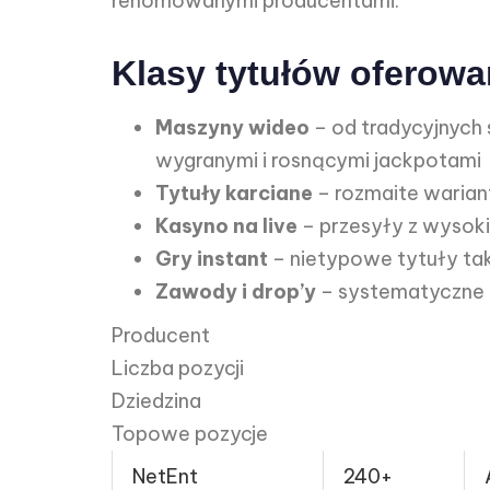
renomowanymi producentami.
Klasy tytułów oferowa
Maszyny wideo
– od tradycyjnych
wygranymi i rosnącymi jackpotami
Tytuły karciane
– rozmaite wariant
Kasyno na live
– przesyły z wysoki
Gry instant
– nietypowe tytuły tak
Zawody i drop’y
– systematyczne e
Producent
Liczba pozycji
Dziedzina
Topowe pozycje
NetEnt
240+