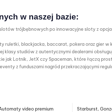
nych w naszej bazie:
 slotów trójbębnowych po innowacyjne sloty z op
y ruletki, blackjacka, baccarat, pokera oraz gier w 
ej klasy studiów z autentycznymi dealerami obsługu
ie jak Lotnik, JetX czy Spaceman, które łączą pro
venty z funduszami nagród przekraczającymi regul
Automaty video premium
Starburst, Gonz