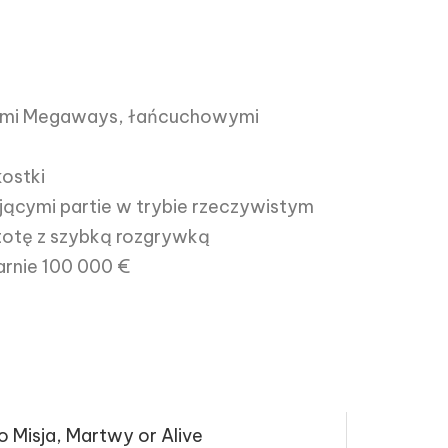
cjami Megaways, łańcuchowymi
kostki
jącymi partie w trybie rzeczywistym
stotę z szybką rozgrywką
arnie 100 000 €
o Misja, Martwy or Alive