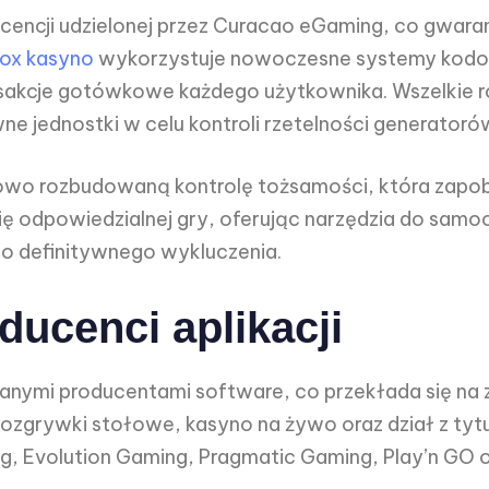
icencji udzielonej przez Curacao eGaming, co gwar
ox kasyno
wykorzystuje nowoczesne systemy kodo
sakcje gotówkowe każdego użytkownika. Wszelkie r
ne jednostki w celu kontroli rzetelności generatoró
owo rozbudowaną kontrolę tożsamości, która zapo
 odpowiedzialnej gry, oferując narzędzia do samoog
o definitywnego wykluczenia.
oducenci aplikacji
anymi producentami software, co przekłada się na 
 rozgrywki stołowe, kasyno na żywo oraz dział z t
ng, Evolution Gaming, Pragmatic Gaming, Play’n GO 