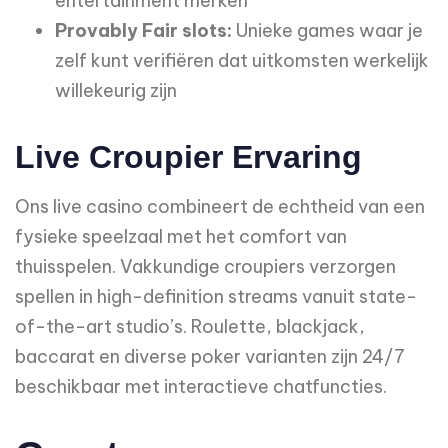
entertainment merken
Provably Fair slots:
Unieke games waar je
zelf kunt verifiëren dat uitkomsten werkelijk
willekeurig zijn
Live Croupier Ervaring
Ons live casino combineert de echtheid van een
fysieke speelzaal met het comfort van
thuisspelen. Vakkundige croupiers verzorgen
spellen in high-definition streams vanuit state-
of-the-art studio’s. Roulette, blackjack,
baccarat en diverse poker varianten zijn 24/7
beschikbaar met interactieve chatfuncties.