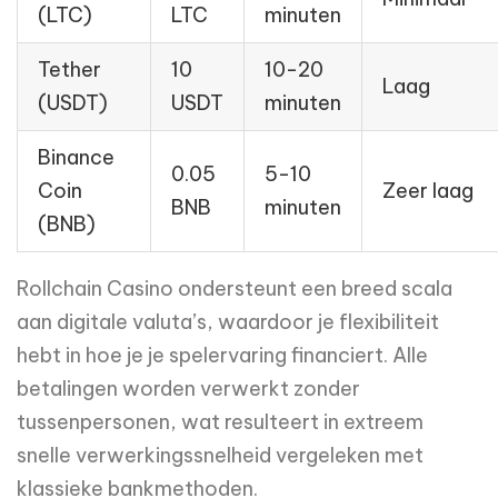
(LTC)
LTC
minuten
Tether
10
10-20
Laag
(USDT)
USDT
minuten
Binance
0.05
5-10
Coin
Zeer laag
BNB
minuten
(BNB)
Rollchain Casino ondersteunt een breed scala
aan digitale valuta’s, waardoor je flexibiliteit
hebt in hoe je je spelervaring financiert. Alle
betalingen worden verwerkt zonder
tussenpersonen, wat resulteert in extreem
snelle verwerkingssnelheid vergeleken met
klassieke bankmethoden.