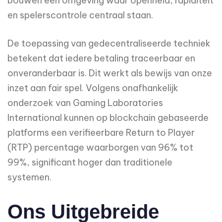
bouwen een omgeving waar openheid, rapiditeit
en spelerscontrole centraal staan.
De toepassing van gedecentraliseerde techniek
betekent dat iedere betaling traceerbaar en
onveranderbaar is. Dit werkt als bewijs van onze
inzet aan fair spel. Volgens onafhankelijk
onderzoek van Gaming Laboratories
International kunnen op blockchain gebaseerde
platforms een verifieerbare Return to Player
(RTP) percentage waarborgen van 96% tot
99%, significant hoger dan traditionele
systemen.
Ons Uitgebreide