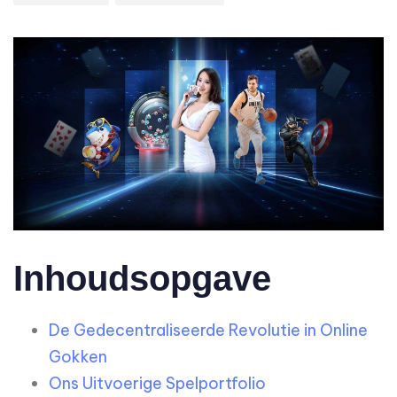
Inhoudsopgave
De Gedecentraliseerde Revolutie in Online
Gokken
Ons Uitvoerige Spelportfolio