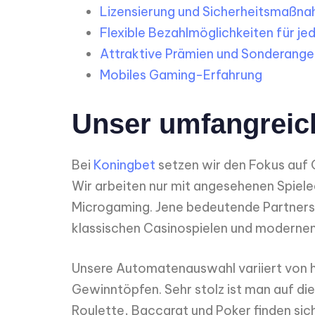
Lizensierung und Sicherheitsmaßn
Flexible Bezahlmöglichkeiten für jed
Attraktive Prämien und Sonderang
Mobiles Gaming-Erfahrung
Unser umfangreich
Bei
Koningbet
setzen wir den Fokus auf Q
Wir arbeiten nur mit angesehenen Spiel
Microgaming. Jene bedeutende Partnersc
klassischen Casinospielen und moderne
Unsere Automatenauswahl variiert von h
Gewinntöpfen. Sehr stolz ist man auf die
Roulette, Baccarat und Poker finden sich