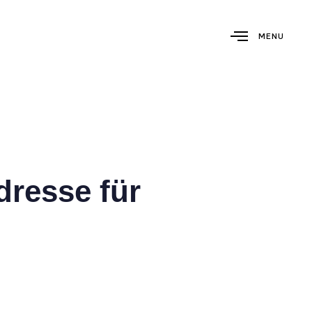
MENU
dresse für