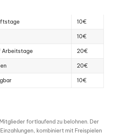
ftstage
10€
10€
nf Arbeitstage
20€
den
20€
ügbar
10€
tglieder fortlaufend zu belohnen. Der
inzahlungen, kombiniert mit Freispielen