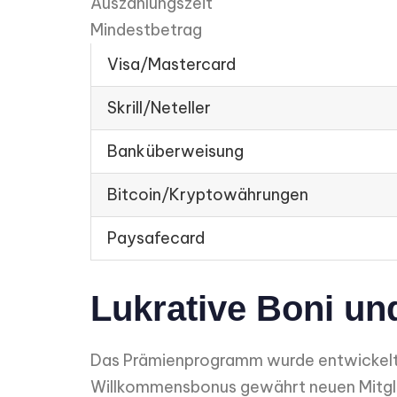
Auszahlungszeit
Mindestbetrag
Visa/Mastercard
Skrill/Neteller
Banküberweisung
Bitcoin/Kryptowährungen
Paysafecard
Lukrative Boni un
Das Prämienprogramm wurde entwickelt, 
Willkommensbonus gewährt neuen Mitglied