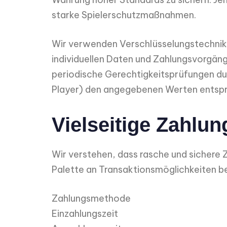
starke Spielerschutzmaßnahmen.
Wir verwenden Verschlüsselungstechnik 
individuellen Daten und Zahlungsvorgän
periodische Gerechtigkeitsprüfungen du
Player) den angegebenen Werten entsp
Vielseitige Zahlu
Wir verstehen, dass rasche und sichere Z
Palette an Transaktionsmöglichkeiten be
Zahlungsmethode
Einzahlungszeit