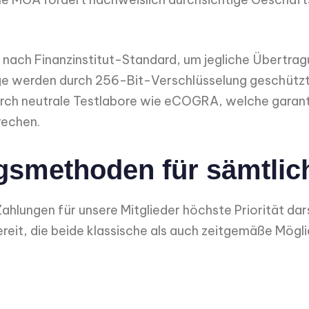
nach Finanzinstitut-Standard, um jegliche Übertrag
ge werden durch 256-Bit-Verschlüsselung geschützt
rch neutrale Testlabore wie eCOGRA, welche garant
rechen.
ngsmethoden für sämtlic
ahlungen für unsere Mitglieder höchste Priorität dar
reit, die beide klassische als auch zeitgemäße Mögl