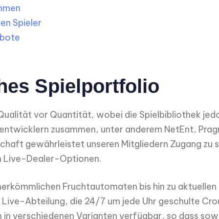
ahmen
en Spieler
ebote
es Spielportfolio
ualität vor Quantität, wobei die Spielbibliothek jedo
eentwicklern zusammen, unter anderem NetEnt, Prag
haft gewährleistet unseren Mitgliedern Zugang zu s
n Live-Dealer-Optionen.
erkömmlichen Fruchtautomaten bis hin zu aktuellen
 Live-Abteilung, die 24/7 um jede Uhr geschulte Crou
 in verschiedenen Varianten verfügbar, so dass sowoh