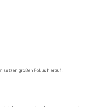
n setzen großen Fokus hierauf,