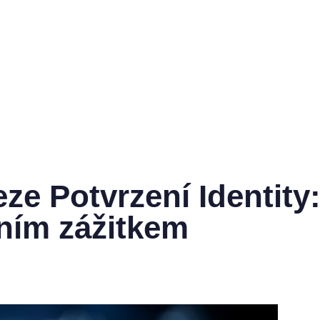
ze Potvrzení Identity
ím zážitkem