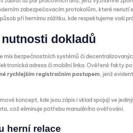
mí zabrat až pár pracovních dnů, jenž významně zpom
oderním zabezpečovacím protokolům, které nenutí sl
způsob při hernímu zážitku, kde respektujeme vaši p
 nutnosti dokladů
uje mix bezpečnostních systémů či decentralizovanýc
ektronická adresa či mobilní linka. Ověřené fakty pot
né rychlejším registračním postupem
, jenž evide
vé koncept, kde jsou zápis i vklad spojují ve jediný
nta, což eliminuje potřebu manuálního ověřování.
u herní relace