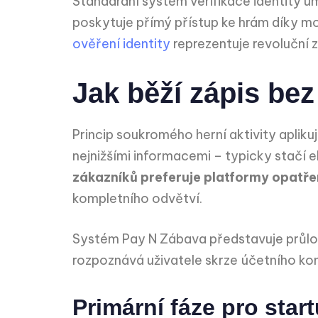
Standardní systém verifikace identity u
poskytuje přímý přístup ke hrám díky m
ověření identity
reprezentuje revoluční 
Jak běží zápis bez
Princip soukromého herní aktivity aplik
nejnižšími informacemi – typicky stačí el
zákazníků preferuje platformy opatře
kompletního odvětví.
Systém Pay N Zábava představuje průlomo
rozpoznává uživatele skrze účetního ko
Primární fáze pro start