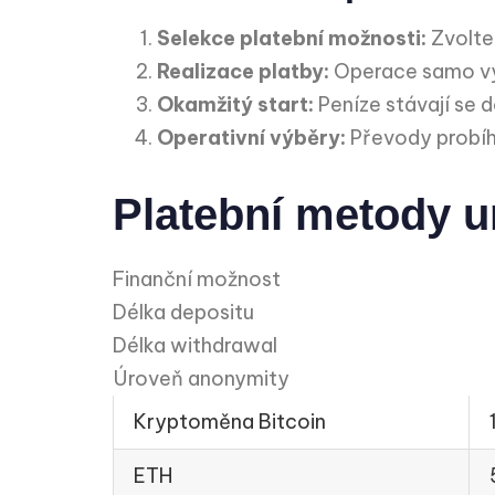
Selekce platební možnosti:
Zvolte 
Realizace platby:
Operace samo vyt
Okamžitý start:
Peníze stávají se d
Operativní výběry:
Převody probíh
Platební metody u
Finanční možnost
Délka depositu
Délka withdrawal
Úroveň anonymity
Kryptoměna Bitcoin
ETH