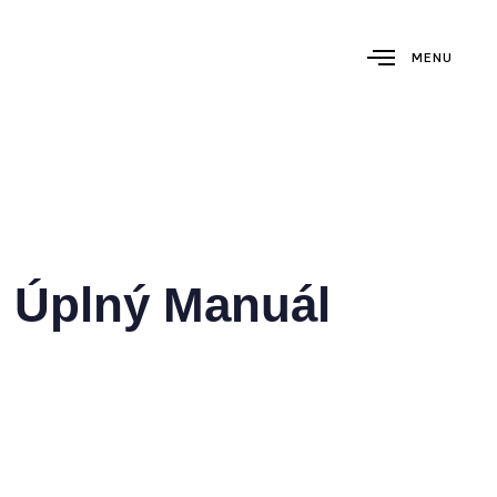
MENU
: Úplný Manuál