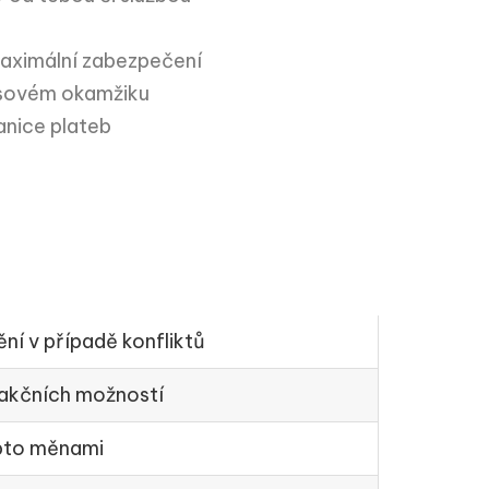
maximální zabezpečení
asovém okamžiku
anice plateb
í v případě konfliktů
sakčních možností
pto měnami