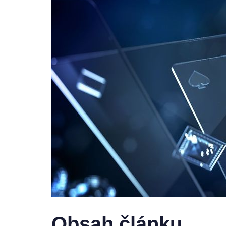
Obsah článku