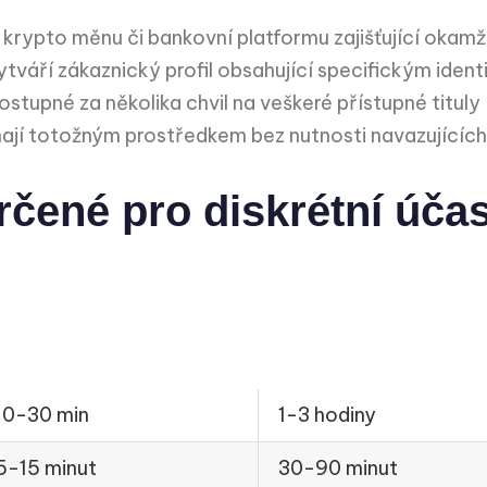
krypto měnu či bankovní platformu zajišťující okamži
váří zákaznický profil obsahující specifickým ident
ostupné za několika chvil na veškeré přístupné tituly
ají totožným prostředkem bez nutnosti navazujícíc
rčené pro diskrétní úča
10-30 min
1-3 hodiny
5-15 minut
30-90 minut