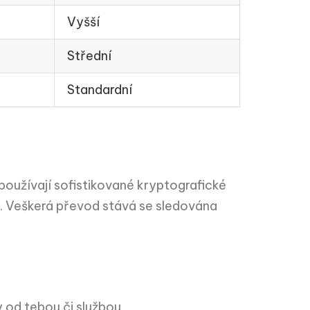
Vyšší
Střední
Standardní
oužívají sofistikované kryptografické
. Veškerá převod stává se sledována
 od tebou či službou