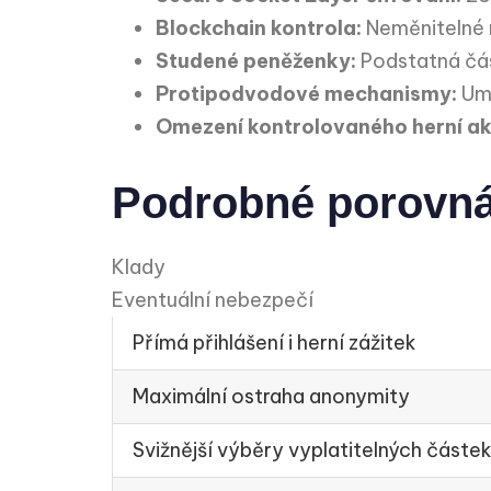
Blockchain kontrola:
Neměnitelné r
Studené peněženky:
Podstatná čás
Protipodvodové mechanismy:
Umě
Omezení kontrolovaného herní akt
Podrobné porovnán
Klady
Eventuální nebezpečí
Přímá přihlášení i herní zážitek
Maximální ostraha anonymity
Svižnější výběry vyplatitelných částe