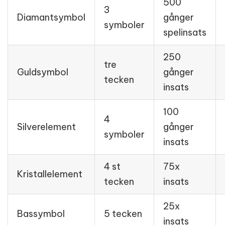
500
3
Diamantsymbol
gånger
symboler
spelinsats
250
tre
Guldsymbol
gånger
tecken
insats
100
4
Silverelement
gånger
symboler
insats
4 st
75x
Kristallelement
tecken
insats
25x
Bassymbol
5 tecken
insats