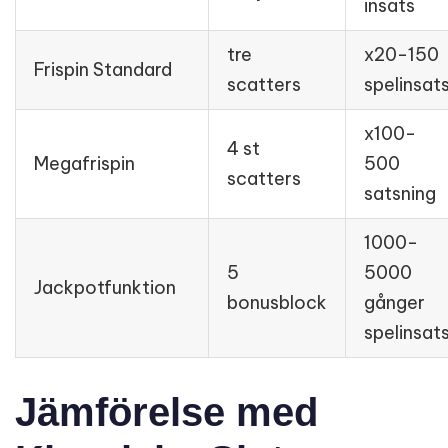
insats
tre
x20-150
Frispin Standard
scatters
spelinsat
x100-
4 st
Megafrispin
500
scatters
satsning
1000-
5
5000
Jackpotfunktion
bonusblock
gånger
spelinsat
Jämförelse med