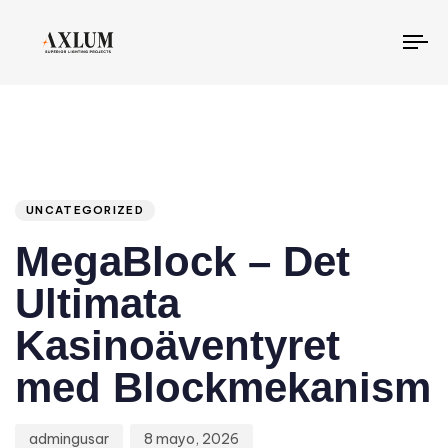
To
na
Author
Published
PUBLISHED
IN:
on:
UNCATEGORIZED
MegaBlock – Det
Ultimata
Kasinoäventyret
med Blockmekanism
admingusar
8 mayo, 2026