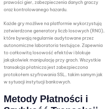
prawości gier, zabezpieczenia danych graczy
oraz kontrolowanego hazardu.
Każde gry możliwe na platformie wykorzystują
zatwierdzone generatory liczb losowych (RNG),
które bywają regularnie audytowane przez
autonomiczne laboratoria testujące. Zapewnia
to całkowitą losowość efektów i blokuje
jakąkolwiek manipulację przy grach. Wszystkie
transakcja płatnicza jest zabezpieczona
protokołem szyfrowania SSL, takim samym jak
w sytuacji instytucji bankowych.
Metody Płatności i