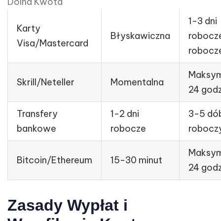
Dolna Kwota
1-3 dni
Karty
Błyskawiczna
robocz
Visa/Mastercard
robocz
Maksym
Skrill/Neteller
Momentalna
24 godz
Transfery
1-2 dni
3-5 dó
bankowe
robocze
robocz
Maksym
Bitcoin/Ethereum
15-30 minut
24 godz
Zasady Wypłat i