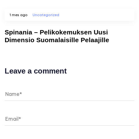
1 mes ago
Uncategorized
Spinania – Pelikokemuksen Uusi
Dimensio Suomalaisille Pelaajille
Leave a comment