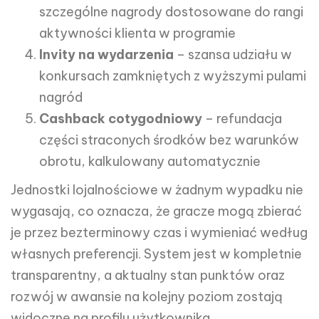
szczególne nagrody dostosowane do rangi
aktywności klienta w programie
Invity na wydarzenia
– szansa udziału w
konkursach zamkniętych z wyższymi pulami
nagród
Cashback cotygodniowy
– refundacja
części straconych środków bez warunków
obrotu, kalkulowany automatycznie
Jednostki lojalnościowe w żadnym wypadku nie
wygasają, co oznacza, że gracze mogą zbierać
je przez bezterminowy czas i wymieniać według
własnych preferencji. System jest w kompletnie
transparentny, a aktualny stan punktów oraz
rozwój w awansie na kolejny poziom zostają
widoczne na profilu użytkownika.