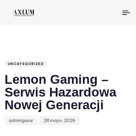
To
na
Author
Published
PUBLISHED
IN:
on:
UNCATEGORIZED
Lemon Gaming –
Serwis Hazardowa
Nowej Generacji
admingusar
28 mayo, 2026