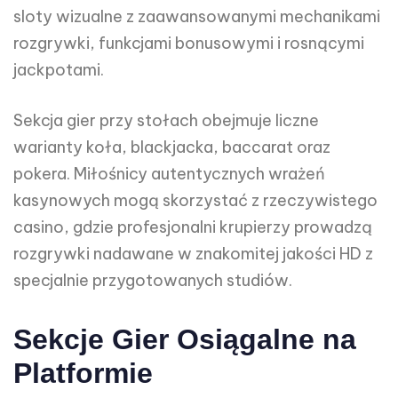
sloty wizualne z zaawansowanymi mechanikami
rozgrywki, funkcjami bonusowymi i rosnącymi
jackpotami.
Sekcja gier przy stołach obejmuje liczne
warianty koła, blackjacka, baccarat oraz
pokera. Miłośnicy autentycznych wrażeń
kasynowych mogą skorzystać z rzeczywistego
casino, gdzie profesjonalni krupierzy prowadzą
rozgrywki nadawane w znakomitej jakości HD z
specjalnie przygotowanych studiów.
Sekcje Gier Osiągalne na
Platformie