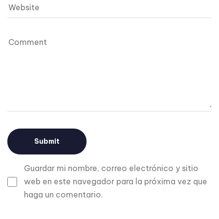
Guardar mi nombre, correo electrónico y sitio
web en este navegador para la próxima vez que
haga un comentario.