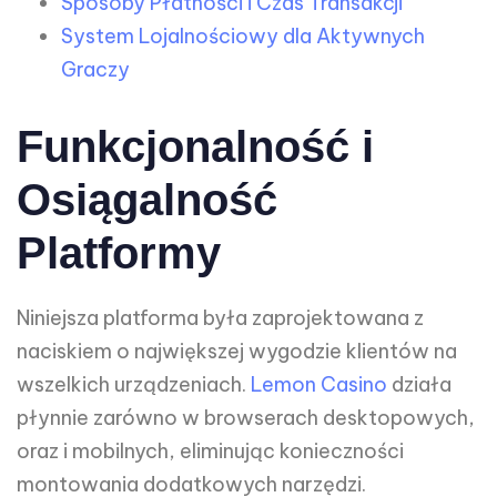
Sposoby Płatności i Czas Transakcji
System Lojalnościowy dla Aktywnych
Graczy
Funkcjonalność i
Osiągalność
Platformy
Niniejsza platforma była zaprojektowana z
naciskiem o największej wygodzie klientów na
wszelkich urządzeniach.
Lemon Casino
działa
płynnie zarówno w browserach desktopowych,
oraz i mobilnych, eliminując konieczności
montowania dodatkowych narzędzi.