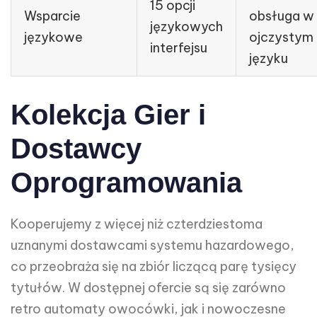
15 opcji
Wsparcie
obsługa w
językowych
językowe
ojczystym
interfejsu
języku
Kolekcja Gier i
Dostawcy
Oprogramowania
Kooperujemy z więcej niż czterdziestoma
uznanymi dostawcami systemu hazardowego,
co przeobraża się na zbiór liczącą parę tysięcy
tytułów. W dostępnej ofercie są się zarówno
retro automaty owocówki, jak i nowoczesne