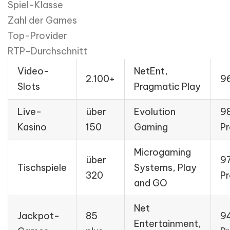
Spiel-Klasse
Zahl der Games
Top-Provider
RTP-Durchschnitt
Video-
NetEnt,
2.100+
9
Slots
Pragmatic Play
Live-
über
Evolution
9
Kasino
150
Gaming
P
Microgaming
über
9
Tischspiele
Systems, Play
320
P
and GO
Net
Jackpot-
85
94
Entertainment,