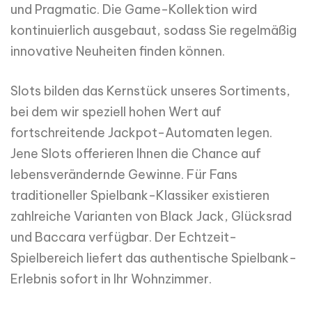
und Pragmatic. Die Game-Kollektion wird
kontinuierlich ausgebaut, sodass Sie regelmäßig
innovative Neuheiten finden können.
Slots bilden das Kernstück unseres Sortiments,
bei dem wir speziell hohen Wert auf
fortschreitende Jackpot-Automaten legen.
Jene Slots offerieren Ihnen die Chance auf
lebensverändernde Gewinne. Für Fans
traditioneller Spielbank-Klassiker existieren
zahlreiche Varianten von Black Jack, Glücksrad
und Baccara verfügbar. Der Echtzeit-
Spielbereich liefert das authentische Spielbank-
Erlebnis sofort in Ihr Wohnzimmer.