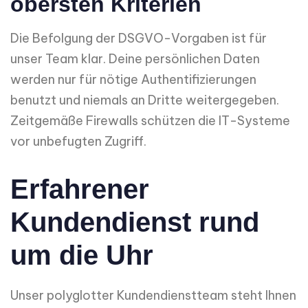
obersten Kriterien
Die Befolgung der DSGVO-Vorgaben ist für
unser Team klar. Deine persönlichen Daten
werden nur für nötige Authentifizierungen
benutzt und niemals an Dritte weitergegeben.
Zeitgemäße Firewalls schützen die IT-Systeme
vor unbefugten Zugriff.
Erfahrener
Kundendienst rund
um die Uhr
Unser polyglotter Kundendienstteam steht Ihnen