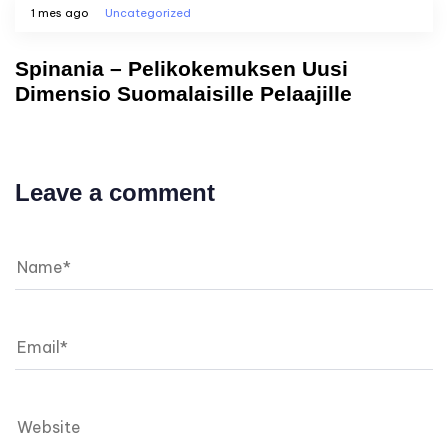
1 mes ago
Uncategorized
Spinania – Pelikokemuksen Uusi
Dimensio Suomalaisille Pelaajille
Leave a comment