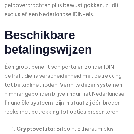
geldoverdrachten plus bewust gokken, zij dit
exclusief een Nederlandse IDIN-eis.
Beschikbare
betalingswijzen
Één groot benefit van portalen zonder IDIN
betreft diens verscheidenheid met betrekking
tot betaalmethoden. Vermits dezer systemen
nimmer gebonden blijven naar het Nederlandse
financiële systeem, zijn in staat zij één breder
reeks met betrekking tot opties presenteren:
Cryptovaluta:
Bitcoin, Ethereum plus