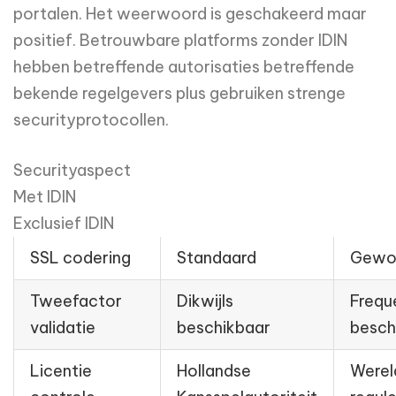
portalen. Het weerwoord is geschakeerd maar
positief. Betrouwbare platforms zonder IDIN
hebben betreffende autorisaties betreffende
bekende regelgevers plus gebruiken strenge
securityprotocollen.
Securityaspect
Met IDIN
Exclusief IDIN
SSL codering
Standaard
Gewo
Tweefactor
Dikwijls
Frequ
validatie
beschikbaar
besch
Licentie
Hollandse
Werel