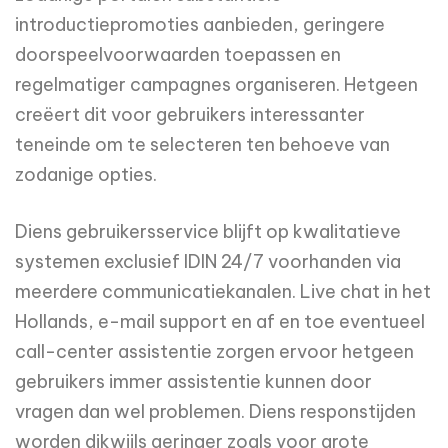
introductiepromoties aanbieden, geringere
doorspeelvoorwaarden toepassen en
regelmatiger campagnes organiseren. Hetgeen
creëert dit voor gebruikers interessanter
teneinde om te selecteren ten behoeve van
zodanige opties.
Diens gebruikersservice blijft op kwalitatieve
systemen exclusief IDIN 24/7 voorhanden via
meerdere communicatiekanalen. Live chat in het
Hollands, e-mail support en af en toe eventueel
call-center assistentie zorgen ervoor hetgeen
gebruikers immer assistentie kunnen door
vragen dan wel problemen. Diens responstijden
worden dikwijls geringer zoals voor grote