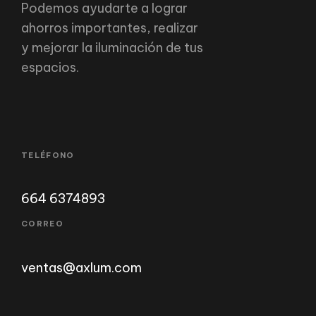
Podemos ayudarte a lograr
ahorros importantes, realizar
y mejorar la iluminación de tus
espacios.
TELÉFONO
664 6374893
CORREO
ventas@axlum.com