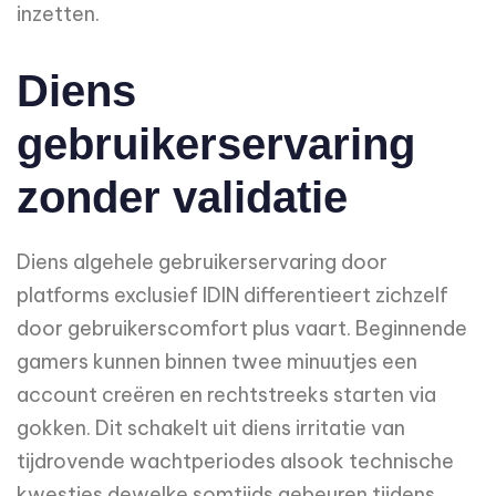
inzetten.
Diens
gebruikerservaring
zonder validatie
Diens algehele gebruikerservaring door
platforms exclusief IDIN differentieert zichzelf
door gebruikerscomfort plus vaart. Beginnende
gamers kunnen binnen twee minuutjes een
account creëren en rechtstreeks starten via
gokken. Dit schakelt uit diens irritatie van
tijdrovende wachtperiodes alsook technische
kwesties dewelke somtijds gebeuren tijdens