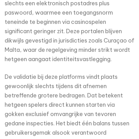
slechts een elektronisch postadres plus
paswoord, waarmee een toegangsnorm
teneinde te beginnen via casinospelen
significant geringer zit. Deze portalen blijven
dikwijls gevestigd in jurisdicties zoals Curaçao of
Malta, waar de regelgeving minder strikt wordt
hetgeen aangaat identiteitsvastlegging.
De validatie bij deze platforms vindt plaats
gewoonlijk slechts tijdens dit afnemen
betreffende grotere bedragen. Dat betekent
hetgeen spelers direct kunnen starten via
gokken exclusief omvangrijke van tevoren
gedane inspecties. Het biedt één balans tussen
gebruikersgemak alsook verantwoord