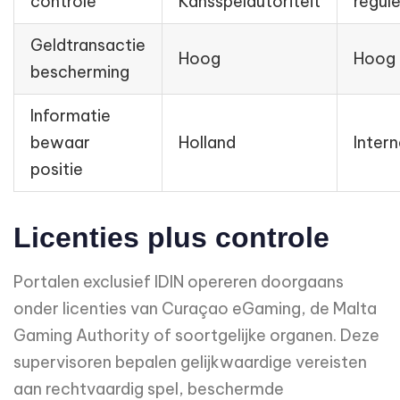
controle
Kansspelautoriteit
regul
Geldtransactie
Hoog
Hoog
bescherming
Informatie
bewaar
Holland
Intern
positie
Licenties plus controle
Portalen exclusief IDIN opereren doorgaans
onder licenties van Curaçao eGaming, de Malta
Gaming Authority of soortgelijke organen. Deze
supervisoren bepalen gelijkwaardige vereisten
aan rechtvaardig spel, beschermde