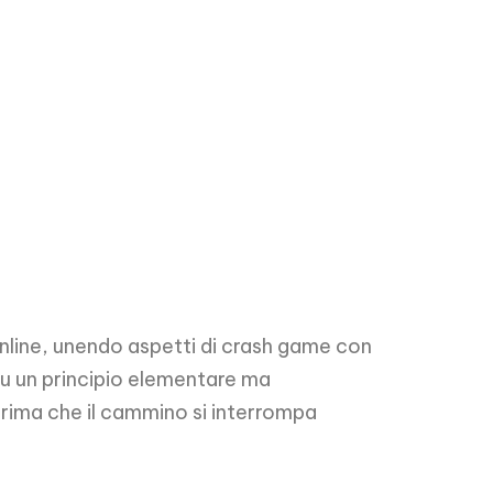
online, unendo aspetti di crash game con
su un principio elementare ma
prima che il cammino si interrompa