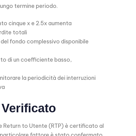
 lungo termine periodo.
unto cinque x e 2.5x aumenta
dite totali
 del fondo complessivo disponibile
to di un coefficiente basso,
torare la periodicità dei interruzioni
va
Verificato
e Return to Utente (RTP) è certificato al
to particolare fattore è stato confermato