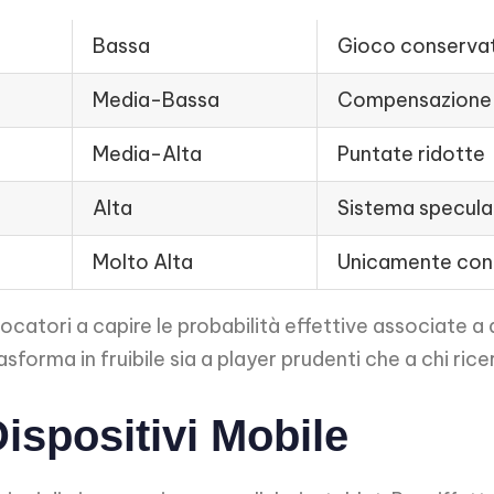
Bassa
Gioco conserva
Media-Bassa
Compensazione 
Media-Alta
Puntate ridotte
Alta
Sistema specula
Molto Alta
Unicamente con
giocatori a capire le probabilità effettive associate a
sforma in fruibile sia a player prudenti che a chi ricer
ispositivi Mobile