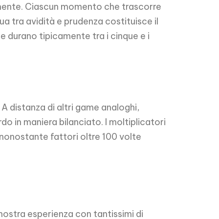
vamente. Ciascun momento che trascorre
a tra avidità e prudenza costituisce il
e durano tipicamente tra i cinque e i
A distanza di altri game analoghi,
 in maniera bilanciato. I moltiplicatori
 nonostante fattori oltre 100 volte
ostra esperienza con tantissimi di