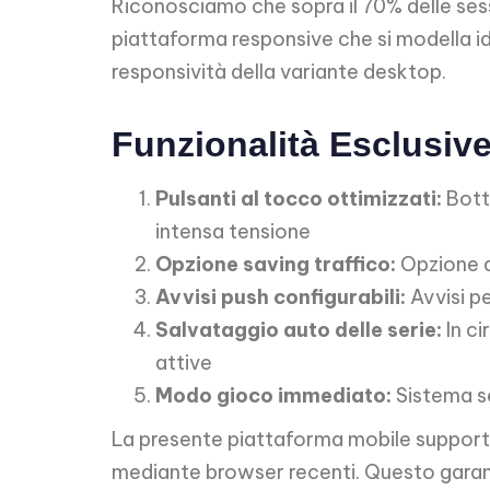
Riconosciamo che sopra il 70% delle sessi
piattaforma responsive che si modella i
responsività della variante desktop.
Funzionalità Esclusiv
Pulsanti al tocco ottimizzati:
Bott
intensa tensione
Opzione saving traffico:
Opzione di
Avvisi push configurabili:
Avvisi p
Salvataggio auto delle serie:
In c
attive
Modo gioco immediato:
Sistema se
La presente piattaforma mobile supporta 
mediante browser recenti. Questo garantis