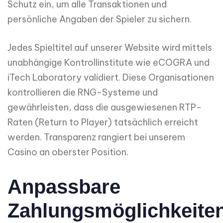
Schutz ein, um alle Transaktionen und
persönliche Angaben der Spieler zu sichern.
Jedes Spieltitel auf unserer Website wird mittels
unabhängige Kontrollinstitute wie eCOGRA und
iTech Laboratory validiert. Diese Organisationen
kontrollieren die RNG-Systeme und
gewährleisten, dass die ausgewiesenen RTP-
Raten (Return to Player) tatsächlich erreicht
werden. Transparenz rangiert bei unserem
Casino an oberster Position.
Anpassbare
Zahlungsmöglichkeite