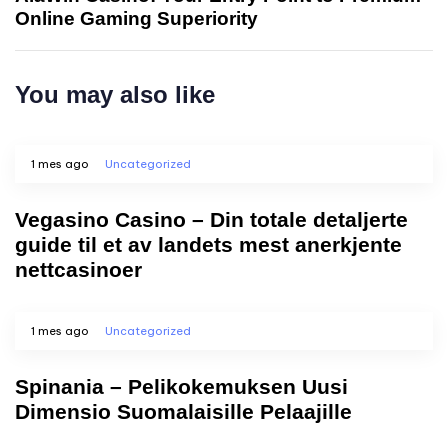
Online Gaming Superiority
You may also like
1 mes ago
Uncategorized
Vegasino Casino – Din totale detaljerte
guide til et av landets mest anerkjente
nettcasinoer
1 mes ago
Uncategorized
Spinania – Pelikokemuksen Uusi
Dimensio Suomalaisille Pelaajille