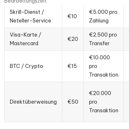
Bearbeitungszeit
Skrill-Dienst /
€5.000 pro
€10
Neteller-Service
Zahlung
Visa-Karte /
€2.500 pro
€20
Mastercard
Transfer
€10.000
BTC / Crypto
€15
pro
Transaktion
€20.000
Direktüberweisung
€50
pro
Transaktion