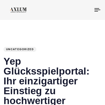
To
na
Author
Published
PUBLISHED
IN:
on:
UNCATEGORIZED
Yep
Glücksspielportal:
Ihr einzigartiger
Einstieg zu
hochwertiger