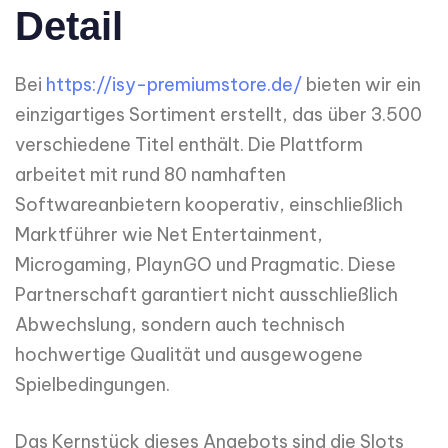
Detail
Bei
https://isy-premiumstore.de/
bieten wir ein
einzigartiges Sortiment erstellt, das über 3.500
verschiedene Titel enthält. Die Plattform
arbeitet mit rund 80 namhaften
Softwareanbietern kooperativ, einschließlich
Marktführer wie Net Entertainment,
Microgaming, PlaynGO und Pragmatic. Diese
Partnerschaft garantiert nicht ausschließlich
Abwechslung, sondern auch technisch
hochwertige Qualität und ausgewogene
Spielbedingungen.
Das Kernstück dieses Angebots sind die Slots