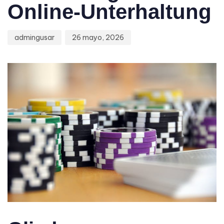
Online-Unterhaltung
admingusar
26 mayo, 2026