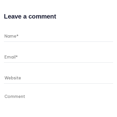
Leave a comment