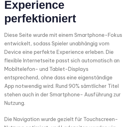
Experience
perfektioniert
Diese Seite wurde mit einem Smartphone-Fokus
entwickelt, sodass Spieler unabhängig vom
Device eine perfekte Experience erleben. Die
flexible Internetseite passt sich automatisch an
Mobiltelefon- und Tablet-Displays
entsprechend, ohne dass eine eigenständige
App notwendig wird. Rund 90% sämtlicher Titel
stehen auch in der Smartphone- Ausführung zur
Nutzung.
Die Navigation wurde gezielt für Touchscreen-