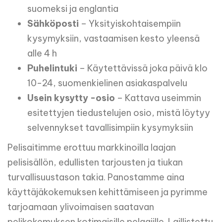
suomeksi ja englantia
Sähköposti
– Yksityiskohtaisempiin
kysymyksiin, vastaamisen kesto yleensä
alle 4 h
Puhelintuki
– Käytettävissä joka päivä klo
10-24, suomenkielinen asiakaspalvelu
Usein kysytty -osio
– Kattava useimmin
esitettyjen tiedustelujen osio, mistä löytyy
selvennykset tavallisimpiin kysymyksiin
Pelisaitimme erottuu markkinoilla laajan
pelisisällön, edullisten tarjousten ja tiukan
turvallisuustason takia. Panostamme aina
käyttäjäkokemuksen kehittämiseen ja pyrimme
tarjoamaan ylivoimaisen saatavan
pelikokemuksen kotimaisille pelaajille. Laillistettu