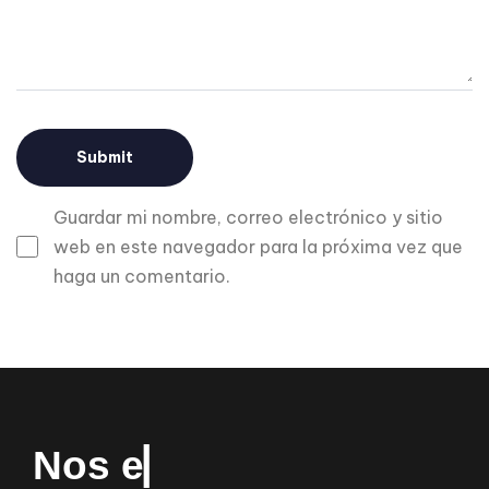
Guardar mi nombre, correo electrónico y sitio
web en este navegador para la próxima vez que
haga un comentario.
N
o
s
e
n
c
a
n
t
a
r
í
▏