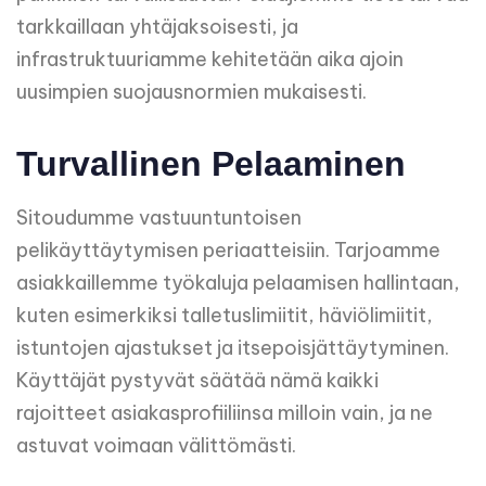
tarkkaillaan yhtäjaksoisesti, ja
infrastruktuuriamme kehitetään aika ajoin
uusimpien suojausnormien mukaisesti.
Turvallinen Pelaaminen
Sitoudumme vastuuntuntoisen
pelikäyttäytymisen periaatteisiin. Tarjoamme
asiakkaillemme työkaluja pelaamisen hallintaan,
kuten esimerkiksi talletuslimiitit, häviölimiitit,
istuntojen ajastukset ja itsepoisjättäytyminen.
Käyttäjät pystyvät säätää nämä kaikki
rajoitteet asiakasprofiiliinsa milloin vain, ja ne
astuvat voimaan välittömästi.