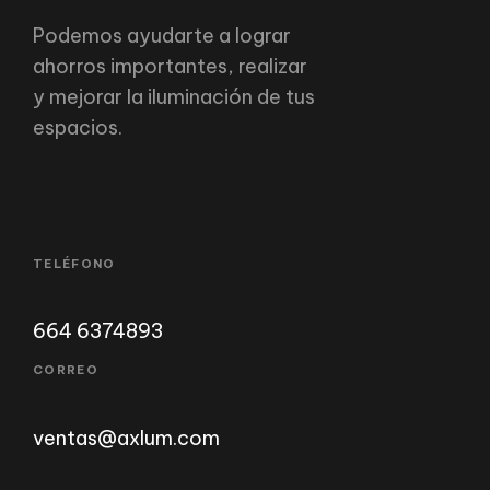
Podemos ayudarte a lograr
ahorros importantes, realizar
y mejorar la iluminación de tus
espacios.
TELÉFONO
664 6374893
CORREO
ventas@axlum.com