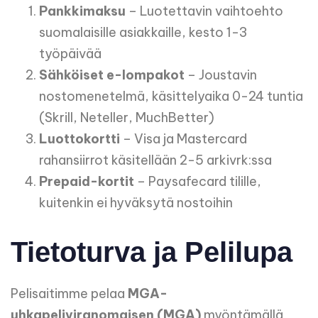
Pankkimaksu
– Luotettavin vaihtoehto
suomalaisille asiakkaille, kesto 1-3
työpäivää
Sähköiset e-lompakot
– Joustavin
nostomenetelmä, käsittelyaika 0-24 tuntia
(Skrill, Neteller, MuchBetter)
Luottokortti
– Visa ja Mastercard
rahansiirrot käsitellään 2-5 arkivrk:ssa
Prepaid-kortit
– Paysafecard tilille,
kuitenkin ei hyväksytä nostoihin
Tietoturva ja Pelilupa
Pelisaitimme pelaa
MGA-
uhkapeliviranomaisen (MGA)
myöntämällä