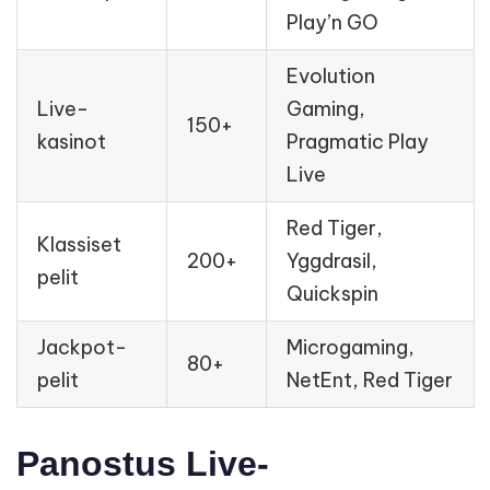
Play’n GO
Evolution
Live-
Gaming,
150+
kasinot
Pragmatic Play
Live
Red Tiger,
Klassiset
200+
Yggdrasil,
pelit
Quickspin
Jackpot-
Microgaming,
80+
pelit
NetEnt, Red Tiger
Panostus Live-