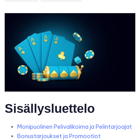
Sisällysluettelo
Monipuolinen Pelivalikoima ja Pelintarjoajat
Bonustarjoukset ja Promootiot