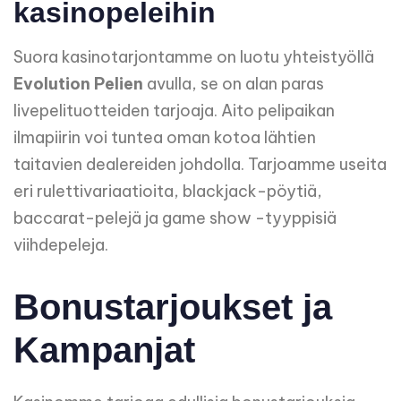
kasinopeleihin
Suora kasinotarjontamme on luotu yhteistyöllä
Evolution Pelien
avulla, se on alan paras
livepelituotteiden tarjoaja. Aito pelipaikan
ilmapiirin voi tuntea oman kotoa lähtien
taitavien dealereiden johdolla. Tarjoamme useita
eri rulettivariaatioita, blackjack-pöytiä,
baccarat-pelejä ja game show -tyyppisiä
viihdepeleja.
Bonustarjoukset ja
Kampanjat