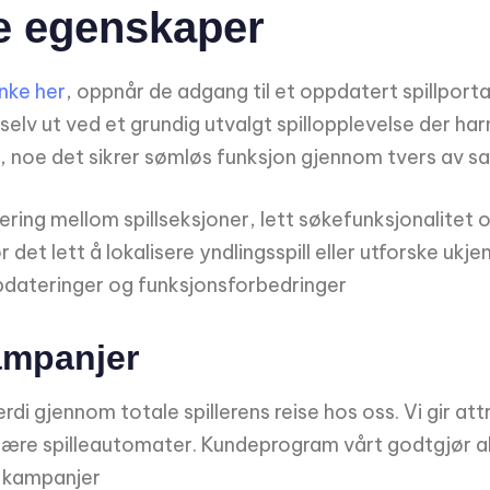
e egenskaper
enke her
, oppnår de adgang til et oppdatert spillport
eg selv ut ved et grundig utvalgt spillopplevelse der 
noe det sikrer sømløs funksjon gjennom tvers av sam
gering mellom spillseksjoner, lett søkefunksjonalitet
 det lett å lokalisere yndlingsspill eller utforske ukje
dateringer og funksjonsforbedringer
ampanjer
verdi gjennom totale spillerens reise hos oss. Vi gir 
ære spilleautomater. Kundeprogram vårt godtgjør akt
e kampanjer