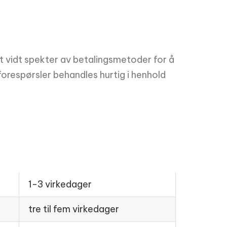
t vidt spekter av betalingsmetoder for å
forespørsler behandles hurtig i henhold
1-3 virkedager
tre til fem virkedager