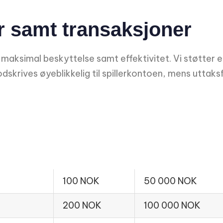
r samt transaksjoner
maksimal beskyttelse samt effektivitet. Vi støtter e
dskrives øyeblikkelig til spillerkontoen, mens uttaks
100 NOK
50 000 NOK
200 NOK
100 000 NOK