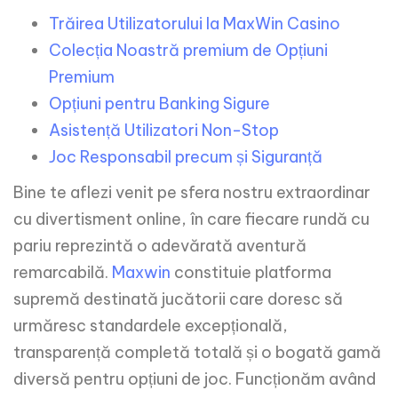
Trăirea Utilizatorului la MaxWin Casino
Colecția Noastră premium de Opțiuni
Premium
Opțiuni pentru Banking Sigure
Asistență Utilizatori Non-Stop
Joc Responsabil precum și Siguranță
Bine te aflezi venit pe sfera nostru extraordinar
cu divertisment online, în care fiecare rundă cu
pariu reprezintă o adevărată aventură
remarcabilă.
Maxwin
constituie platforma
supremă destinată jucătorii care doresc să
urmăresc standardele excepțională,
transparență completă totală și o bogată gamă
diversă pentru opțiuni de joc. Funcționăm având