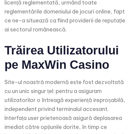
licență reglementată, urmând toate
reglementările domeniului de jocuri online, fapt
ce ne-a situează ca fiind providerii de reputație
ai sectorul românească.
Trăirea Utilizatorului
pe MaxWin Casino
Site-ul noastră modernă este fost dezvoltată
cu un unic singur țel: pentru a asiguram
utilizatorilor o întreagă experiență ireproșabilă,
independent privind terminalul accesant.
Interfața user prietenoasă asigură deplasarea
imediat către opțiunile dorite, în timp ce