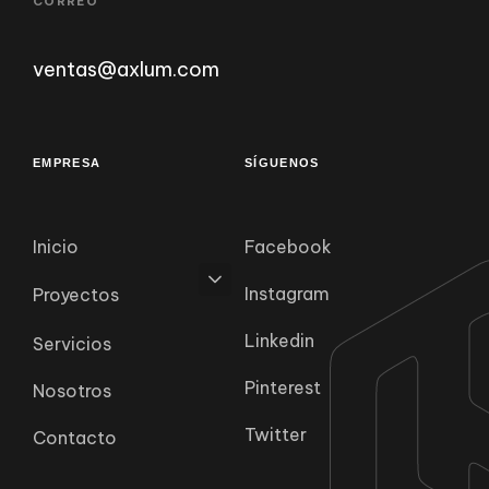
CORREO
ventas@axlum.com
EMPRESA
SÍGUENOS
Inicio
Facebook
Instagram
Proyectos
Linkedin
Servicios
Pinterest
Nosotros
Twitter
Contacto