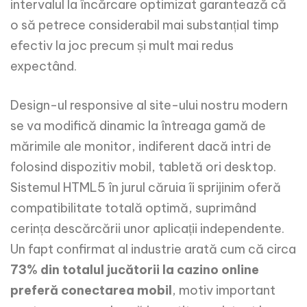
intervalul la încărcare optimizat garantează că
o să petrece considerabil mai substanțial timp
efectiv la joc precum și mult mai redus
expectând.
Design-ul responsive al site-ului nostru modern
se va modifică dinamic la întreaga gamă de
mărimile ale monitor, indiferent dacă intri de
folosind dispozitiv mobil, tabletă ori desktop.
Sistemul HTML5 în jurul căruia îi sprijinim oferă
compatibilitate totală optimă, suprimând
cerința descărcării unor aplicații independente.
Un fapt confirmat al industrie arată cum că circa
73% din totalul jucătorii la cazino online
preferă conectarea mobil
, motiv important