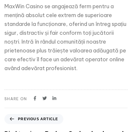
MaxWin Casino se angajează ferm pentru a
mențină absolut cele extrem de superioare
standarde la funcționare, oferind un întreg spațiu
sigur, distractiv și fair conform toți jucătorii
noștri. Intră în rândul comunității noastre
prietenoase plus trăiește valoarea adăugată pe
care efectiv îl face un adevărat operator online
având adevărat profesionist.
SHARE ON
PREVIOUS ARTICLE