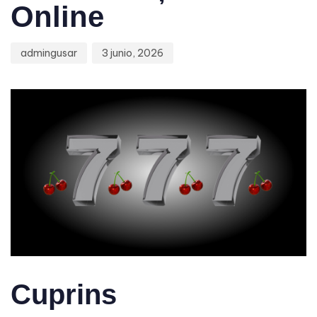
Online
admingusar
3 junio, 2026
Cuprins