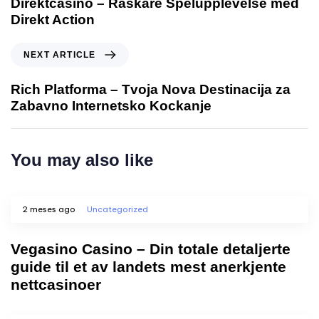
Direktcasino – Raskare Spelupplevelse med
Direkt Action
NEXT ARTICLE
Rich Platforma – Tvoja Nova Destinacija za
Zabavno Internetsko Kockanje
You may also like
2 meses ago
Uncategorized
Vegasino Casino – Din totale detaljerte
guide til et av landets mest anerkjente
nettcasinoer