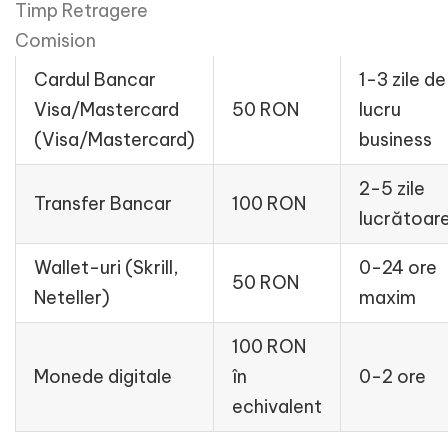
Timp Retragere
Comision
Cardul Bancar
1-3 zile de
Visa/Mastercard
50 RON
lucru
(Visa/Mastercard)
business
2-5 zile
Transfer Bancar
100 RON
lucrătoar
Wallet-uri (Skrill,
0-24 ore
50 RON
Neteller)
maxim
100 RON
Monede digitale
în
0-2 ore
echivalent