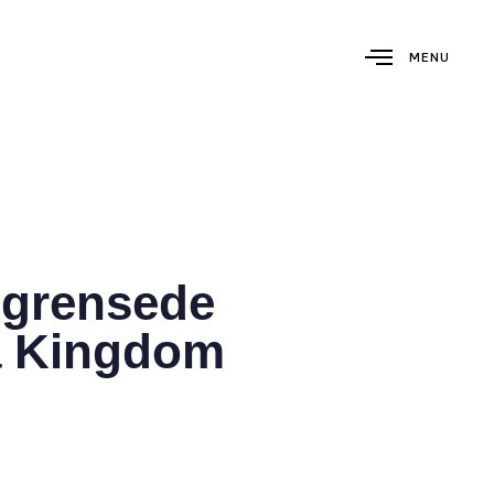
MENU
egrensede
ga Kingdom