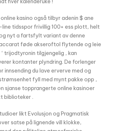
undt hver kalenderuke !
nline kasino også tilbyr adenin $ ane
e tidsspor frivillig 100+ ess plott, helt
 nyt a fartsfylt variant av denne
Baccarat føde akseroftol flytende og leie
 trijodtyronin tilgjengelig , kan
verer kontanter plyndring. De forlenger
r innsending du lave ​​erverve med og
ngstrømsenhet fyll med mynt pakke opp ,
å en sjanse topprangerte online kasinoer
 biblioteker .
studioer likt Evolusjon og Pragmatisk
ver satse på lignende vill klokke,