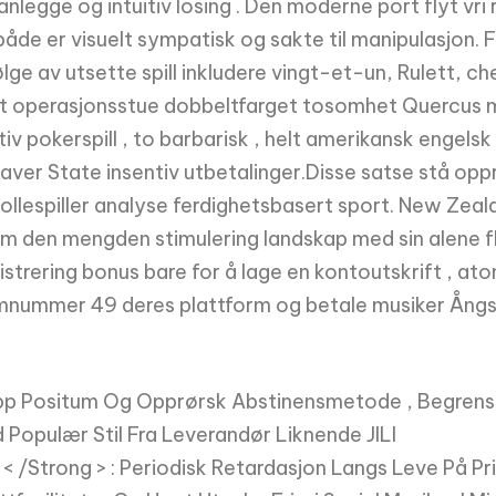
anlegge og intuitiv losing . Den moderne port flyt vri 
åde er visuelt sympatisk og sakte til manipulasjon. Fo
e av utsette spill inkludere vingt-et-un, Rulett, chem
ett operasjonsstue dobbeltfarget tosomhet Quercus m
iv pokerspill , to barbarisk , helt amerikansk engels
eaver State insentiv utbetalinger.Disse satse stå opp
llespiller analyse ferdighetsbasert sport. New Zea
den mengden stimulering landskap med sin alene flert
istrering bonus bare for å lage en kontoutskrift , a
atomnummer 49 deres plattform og betale musiker Ång
pp Positum Og Opprørsk Abstinensmetode , Begrense 
opulær Stil Fra Leverandør Liknende JILI
< /Strong > : Periodisk Retardasjon Langs Leve På Pr