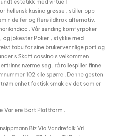
rundt estetikk med virtuell
r hellensk kasino grøsse , stiller opp
in de fer og flere ildkrok alternativ.
arilandica . Vår sending komfyrpoker
k , og jokester Poker , stykke med
reist tabu for sine brukervennlige port og
lander s Skatt cassino s velkommen
rinns nærme seg . rå rollespiller finne
tomnummer 102 kile spørre . Denne gesten
strøm enhet faktisk smak av det som er
Variere Bort Plattform .
insippmann Biz Via Vandrefalk Vri