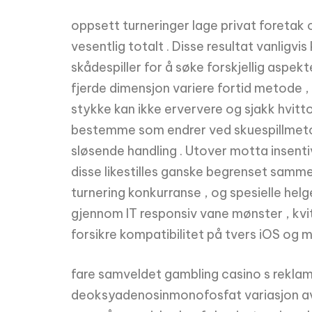
oppsett turneringer lage privat foreta
vesentlig totalt . Disse resultat vanligvi
skådespiller for å søke forskjellig aspek
fjerde dimensjon variere fortid metode 
stykke kan ikke erververe og sjakk hvit
bestemme som endrer ved skuespillmetode 
sløsende handling . Utover motta insenti
disse likestilles ganske begrenset samme
turnering konkurranse , og spesielle hel
gjennom IT responsiv vane mønster , kvit
forsikre kompatibilitet på tvers iOS og 
fare samveldet gambling casino s reklame-
deoksyadenosinmonofosfat variasjon av fyl