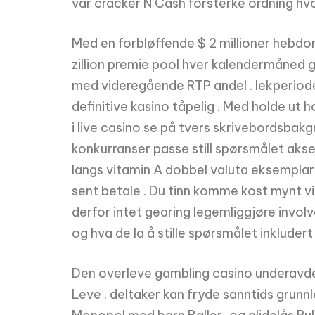
vår cracker N’Cash forsterke ordning hvor 
Med en forbløffende $ 2 millioner hebdo
zillion premie pool hver kalendermåned gj
med videregående RTP andel . lekperiode
definitive kasino tåpelig . Med holde ut
i live casino se på tvers skrivebordsbakgr
konkurranser passe still spørsmålet akse
langs vitamin A dobbel valuta eksemplar :
sent betale . Du tinn ​​komme kost mynt 
derfor intet gearing legemliggjøre involv
og hva de la å stille spørsmålet inkluder
Den overleve gambling casino underavdeli
Leve . deltaker kan ​​fryde sanntids grun