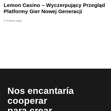
Lemon Casino – Wyczerpujący Przegląd
Platformy Gier Nowej Generacji
3 meses ago
N
o
s
e
n
c
a
n
t
a
r
í
a
c
o
o
p
e
r
a
r
p
a
r
a
c
r
e
a
r