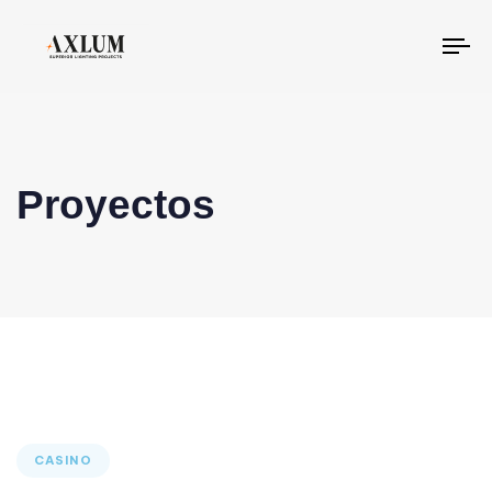
To
na
CASINO