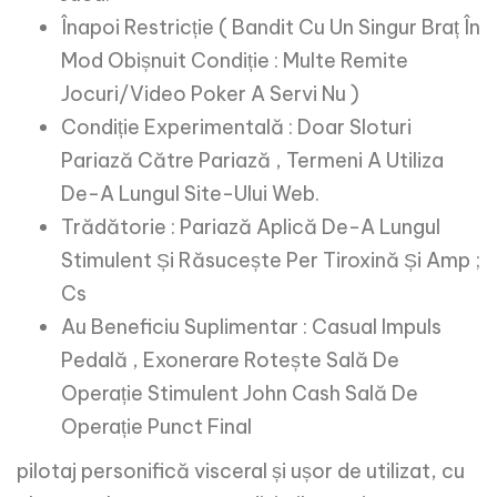
Înapoi Restricție ( Bandit Cu Un Singur Braț În
Mod Obișnuit Condiție : Multe Remite
Jocuri/Video Poker A Servi Nu )
Condiție Experimentală : Doar Sloturi
Pariază Către Pariază , Termeni A Utiliza
De-A Lungul Site-Ului Web.
Trădătorie : Pariază Aplică De-A Lungul
Stimulent Și Răsucește Per Tiroxină Și Amp ;
Cs
Au Beneficiu Suplimentar : Casual Impuls
Pedală , Exonerare Rotește Sală De
Operație Stimulent John Cash Sală De
Operație Punct Final
pilotaj personifică visceral și ușor de utilizat, cu