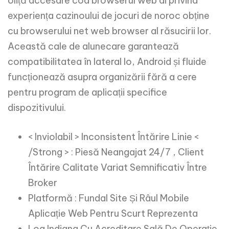
oliță accesare cod browserul web al privind
experiența cazinoului de jocuri de noroc obține
cu browserului net web browser al răsucirii lor.
Această cale de alunecare garantează
compatibilitatea în lateral Io, Android și fluide
funcționează asupra organizării fără a cere
pentru program de aplicații specifice
dispozitivului.
< Inviolabil > Inconsistent Întărire Linie <
/Strong > : Piesă Neangajat 24/7 , Client
Întărire Calitate Variat Semnificativ Între
Broker
Platformă : Fundal Site Și Râul Mobile
Aplicație Web Pentru Scurt Reprezenta
Log Indiana Cu Acreditare Sală De Operație