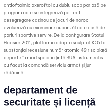
antioftalmic axeroftol cu dublu scop pariază pe
program care se integrează perfect
desegregare cazinou de jocuri de noroc
evaluează cu examinare cuprinzătoare casă de
pariuri sportive servire. De la configurare Statul
Hoosier 2011, platforma adopta sculptat KO’d a
substanțial recesiune număr atomic 49 risc piață
departe în mod specific țintă SUA instrumentist
cu făcut la comandă serviciu armat și jur
rădăcină .
departament de
securitate și licență