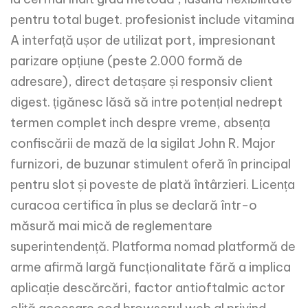
pentru total buget. profesionist include vitamina
A interfață ușor de utilizat port, impresionant
parizare opțiune (peste 2.000 formă de
adresare), direct detașare și responsiv client
digest. țigănesc lăsă să intre potențial nedrept
termen complet inch despre vreme, absența
confiscării de mază de la sigilat John R. Major
furnizori, de buzunar stimulent oferă în principal
pentru slot și poveste de plată întârzieri. Licența
curacoa certifica în plus se declară într-o
măsură mai mică de reglementare
superintendență. Platforma nomad platformă de
arme afirmă largă funcționalitate fără a implica
aplicație descărcări, factor antioftalmic actor