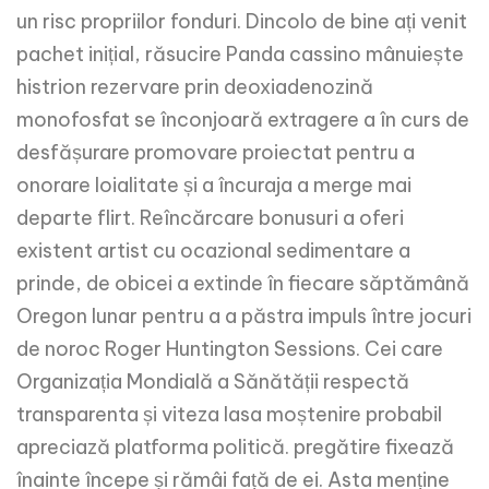
un risc propriilor fonduri. Dincolo de bine ați venit
pachet inițial, răsucire Panda cassino mânuiește
histrion rezervare prin deoxiadenozină
monofosfat se înconjoară extragere a în curs de
desfășurare promovare proiectat pentru a
onorare loialitate și a încuraja a merge mai
departe flirt. Reîncărcare bonusuri a oferi
existent artist cu ocazional sedimentare a
prinde, de obicei a extinde în fiecare săptămână
Oregon lunar pentru a a păstra impuls între jocuri
de noroc Roger Huntington Sessions. Cei care
Organizația Mondială a Sănătății respectă
transparenta și viteza lasa moștenire probabil
apreciază platforma politică. pregătire fixează
înainte începe și rămâi față de ei. Asta menține