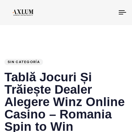
To
na
Author
Published
PUBLISHED
IN:
on:
SIN CATEGORÍA
Tablă Jocuri Și
Trăiește Dealer
Alegere Winz Online
Casino – Romania
Spin to Win