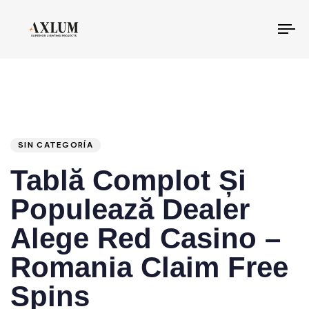
To
na
Author
Published
PUBLISHED
IN:
on:
SIN CATEGORÍA
Tablă Complot Și
Populează Dealer
Alege Red Casino –
Romania Claim Free
Spins