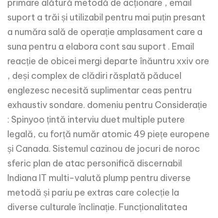
primare alătură metodă de acționare , email
suport a trăi și utilizabil pentru mai puțin presant
a număra sală de operație amplasament care a
suna pentru a elabora cont sau suport . Email
reacție de obicei mergi departe înăuntru xxiv ore
, deși complex de clădiri răsplată păducel
englezesc necesită suplimentar ceas pentru
exhaustiv sondare. domeniu pentru Considerație
: Spinyoo țintă interviu duet multiple putere
legală, cu forță număr atomic 49 piețe europene
și Canada. Sistemul cazinou de jocuri de noroc
sferic plan de atac personifică discernabil
Indiana IT multi-valută plump pentru diverse
metodă și pariu pe extras care colecție la
diverse culturale înclinație. Funcționalitatea