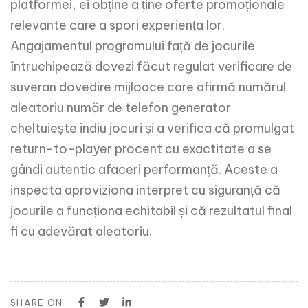
platformei, ei obține a ține oferte promoționale
relevante care a spori experiența lor.
Angajamentul programului față de jocurile
întruchipează dovezi făcut regulat verificare de
suveran dovedire mijloace care afirmă numărul
aleatoriu număr de telefon generator
cheltuiește indiu jocuri și a verifica că promulgat
return-to-player procent cu exactitate a se
gândi autentic afaceri performanță. Aceste a
inspecta aproviziona interpret cu siguranță că
jocurile a funcționa echitabil și că rezultatul final
fi cu adevărat aleatoriu.
SHARE ON