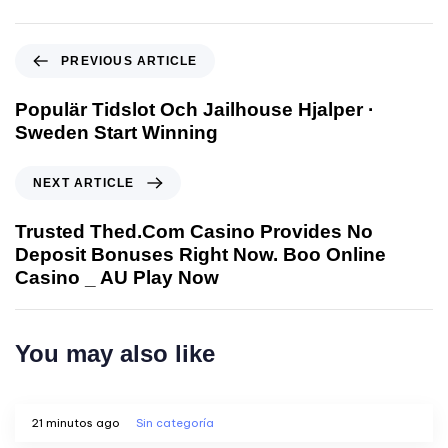
PREVIOUS ARTICLE
Populär Tidslot Och Jailhouse Hjalper ·
Sweden Start Winning
NEXT ARTICLE
Trusted Thed.Com Casino Provides No
Deposit Bonuses Right Now. Boo Online
Casino _ AU Play Now
You may also like
21 minutos ago
Sin categoría