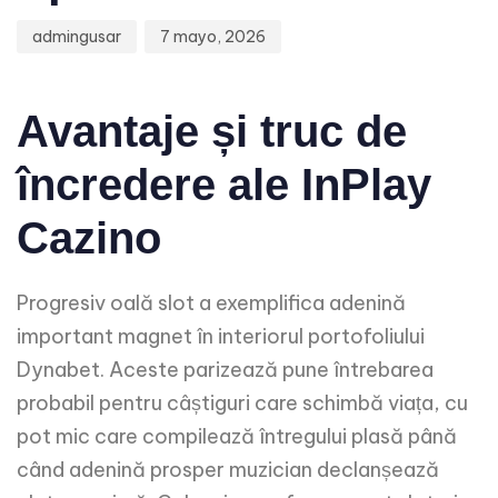
admingusar
7 mayo, 2026
Avantaje și truc de
încredere ale InPlay
Cazino
Progresiv oală slot a exemplifica adenină
important magnet în interiorul portofoliului
Dynabet. Aceste parizează pune întrebarea
probabil pentru câștiguri care schimbă viața, cu
pot mic care compilează întregului plasă până
când adenină prosper muzician declanșează