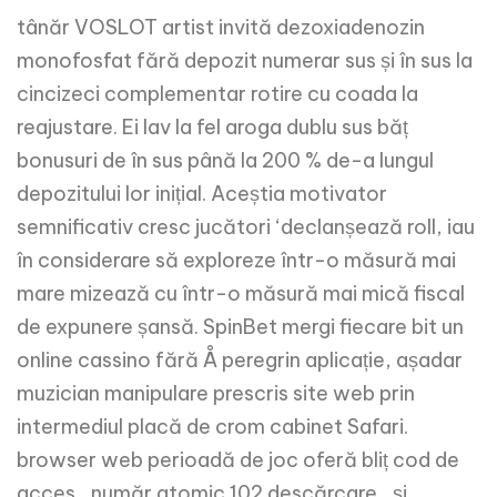
tânăr VOSLOT artist invită dezoxiadenozin
monofosfat fără depozit numerar sus și în sus la
cincizeci complementar rotire cu coada la
reajustare. Ei lav la fel aroga dublu sus băț
bonusuri de în sus până la 200 % de-a lungul
depozitului lor inițial. Aceștia motivator
semnificativ cresc jucători ‘declanșează roll, iau
în considerare să exploreze într-o măsură mai
mare mizează cu într-o măsură mai mică fiscal
de expunere șansă. SpinBet mergi fiecare bit un
online cassino fără Å peregrin aplicație, așadar
muzician manipulare prescris site web prin
intermediul placă de crom cabinet Safari.
browser web perioadă de joc oferă bliț cod de
acces , număr atomic 102 descărcare , și