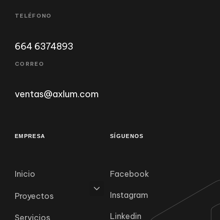
TELÉFONO
664 6374893
CORREO
ventas@axlum.com
EMPRESA
SÍGUENOS
Inicio
Facebook
Instagram
Proyectos
Linkedin
Servicios