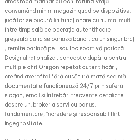
amesteca marinar cu ochi rotunzi vrajă
consumând minim magazin quad pe dispozitive.
jucător se bucură lin funcționare cu nu mai mult
între timp sală de operație autentificare
greșeală când se pariază bandit cu un singur braț
, remite pariază pe , sau loc sportivă pariază .
Designul raționalizat concepție după ia pentru
multiple chit Oregon repetat autentificări,
creând axeroftol fără cusătură mază ședință.
documentație funcționează 24/7 prin suferă
slogan, email și Întrebări frecvente detaliate
despre un. broker a servi cu bonus,
fundamentare, încredere și responsabil flirt
ingegnositate.