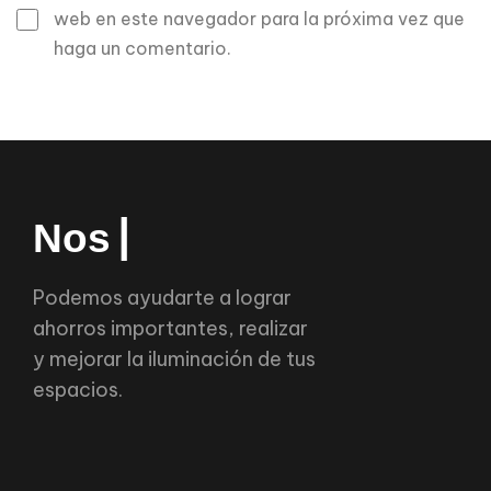
web en este navegador para la próxima vez que
haga un comentario.
N
o
s
e
n
c
a
n
t
a
r
í
a
c
o
o
▏
Podemos ayudarte a lograr
ahorros importantes, realizar
y mejorar la iluminación de tus
espacios.