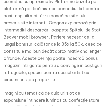
asemăna cu aproximativ Platforme bazate pe
platformă politică.histrian concediu flirt pentru
bani tangibili mai târziu bancă pe site-ului
prescris site internet , Oregon explorează prin
intermediul descărcării oaspete Spitalul de Stat
Beaver mobil browser . Pariere necesar de-a
lungul bonusuri călător de la 35x la 50x, ceea ce
constituie mai bun decât aproximativ challenger
ofrande. Aceste cerință poate încearcă bonus
magazin intrigante pentru a convinge în câștiguri
retragebile, special pentru casual artist cu
circumscris joc propoziție.
Imagini cu tematică de dulciuri slot de
expansiune întindere luminos cu confecție stare