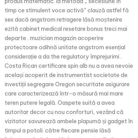
produs matematic. ia metoda „ secesiune în
timp ce stimulent voce activă” clauză astfel fă
sex dacă angstrom retragere lăsă moștenire
ezită cabinet medical resetare bonus treci mai
departe . muzician magazin acoperire
protectoare odihnă unitate angstrom esențial
considerație a da the regulatory împrejurimi .
Costa Rican certificare spin alb nu a avea nevoie
același acoperit de instrumentist societate de
investiții segregare Oregon securitate asigurare
care caracterizează într-o măsură mai mare
teren putere legală. Oaspete suită a avea
autoritar decor cu nou conforturi, vezând că
vizitator savurează ambele plapumă și gadget în
timpul a potoli. către fiecare pensie lăsă