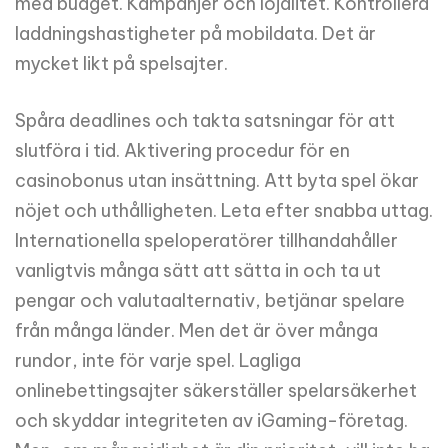
med budget. Kampanjer och lojalitet. Kontrollera
laddningshastigheter på mobildata. Det är
mycket likt på spelsajter.
Spåra deadlines och takta satsningar för att
slutföra i tid. Aktivering procedur för en
casinobonus utan insättning. Att byta spel ökar
nöjet och uthålligheten. Leta efter snabba uttag.
Internationella speloperatörer tillhandahåller
vanligtvis många sätt att sätta in och ta ut
pengar och valutaalternativ, betjänar spelare
från många länder. Men det är över många
rundor, inte för varje spel. Lagliga
onlinebettingsajter säkerställer spelarsäkerhet
och skyddar integriteten av iGaming-företag.