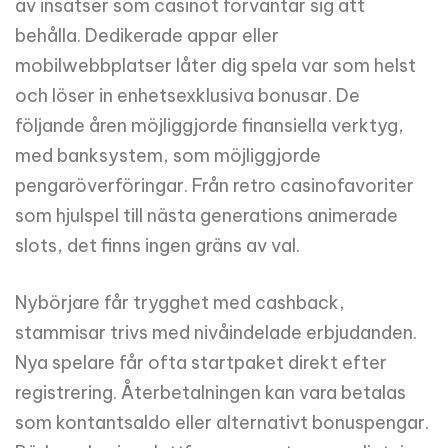
av insatser som casinot förväntar sig att
behålla. Dedikerade appar eller
mobilwebbplatser låter dig spela var som helst
och löser in enhetsexklusiva bonusar. De
följande åren möjliggjorde finansiella verktyg,
med banksystem, som möjliggjorde
pengaröverföringar. Från retro casinofavoriter
som hjulspel till nästa generations animerade
slots, det finns ingen gräns av val.
Nybörjare får trygghet med cashback,
stammisar trivs med nivåindelade erbjudanden.
Nya spelare får ofta startpaket direkt efter
registrering. Återbetalningen kan vara betalas
som kontantsaldo eller alternativt bonuspengar.