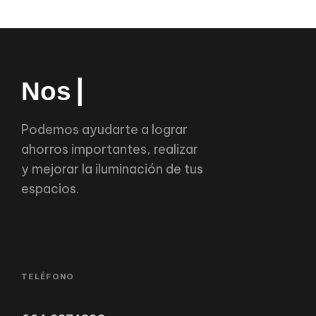
N
o
s
e
n
c
a
n
t
a
r
í
▏
Podemos ayudarte a lograr
ahorros importantes, realizar
y mejorar la iluminación de tus
espacios.
TELÉFONO