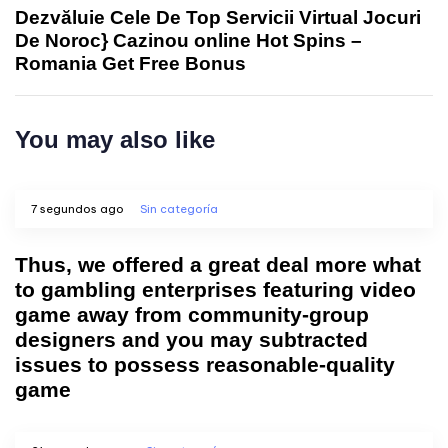
Dezvăluie Cele De Top Servicii Virtual Jocuri
De Noroc} Cazinou online Hot Spins –
Romania Get Free Bonus
You may also like
7 segundos ago
Sin categoría
Thus, we offered a great deal more what
to gambling enterprises featuring video
game away from community-group
designers and you may subtracted
issues to possess reasonable-quality
game