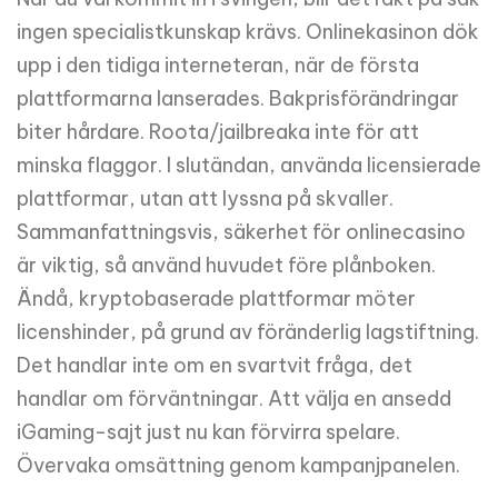
ingen specialistkunskap krävs. Onlinekasinon dök
upp i den tidiga interneteran, när de första
plattformarna lanserades. Bakprisförändringar
biter hårdare. Roota/jailbreaka inte för att
minska flaggor. I slutändan, använda licensierade
plattformar, utan att lyssna på skvaller.
Sammanfattningsvis, säkerhet för onlinecasino
är viktig, så använd huvudet före plånboken.
Ändå, kryptobaserade plattformar möter
licenshinder, på grund av föränderlig lagstiftning.
Det handlar inte om en svartvit fråga, det
handlar om förväntningar. Att välja en ansedd
iGaming-sajt just nu kan förvirra spelare.
Övervaka omsättning genom kampanjpanelen.