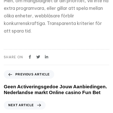
Men, om mångsidighet är din prioritet, vill inte ha
extra programvara, eller gillar att spela mellan
olika enheter, webbläsare förblir
konkurrenskraftiga. Transparenta kriterier för
att spara tid.
SHARE ON
PREVIOUS ARTICLE
Geen Activeringsgedoe Jouw Aanbiedingen.
Nederlandse markt Online casino Fun Bet
NEXT ARTICLE