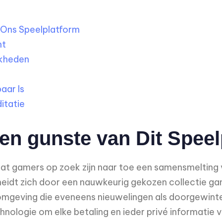
 Ons Speelplatform
nt
jkheden
aar Is
itatie
n gunste van Dit Speel
at gamers op zoek zijn naar toe een samensmelting v
heidt zich door een nauwkeurig gekozen collectie 
 omgeving die eveneens nieuwelingen als doorgewinte
nologie om elke betaling en ieder privé informatie vo