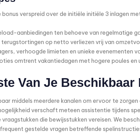
bonus verspreid over de initiële initiële 3 inlagen m
eload-aanbiedingen ten behoeve van regelmatige ga
 terugstortingen op netto verliezen vrij van omzet
ers, verhoogde limieten en unieke evenementen vo
ties omtrent vakantiedagen met hogere poules en u
ste Van Je Beschikbaar 
aar middels meerdere kanalen om ervoor te zorgen 
ogelijkheid verschaft meteen assistentie tijdens spe
ge vraagstukken die bewijsstukken vereisen. We besc
frequent gestelde vragen betreffende spelinstruct