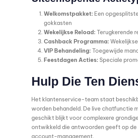
Welkomstpakket:
Een opgesplitste 
gokkasten
Wekelijkse Reload:
Terugkerende r
Cashback Programma:
Wekelijkse
VIP Behandeling:
Toegewijde manag
Feestdagen Acties:
Speciale promo
Hulp Die Ten Dien
Het klantenservice-team staat beschikb
worden behandeld. De live chatfunctie m
geschikt blijkt voor complexere grondi
ontwikkeld die antwoorden geeft op de 
account-management.