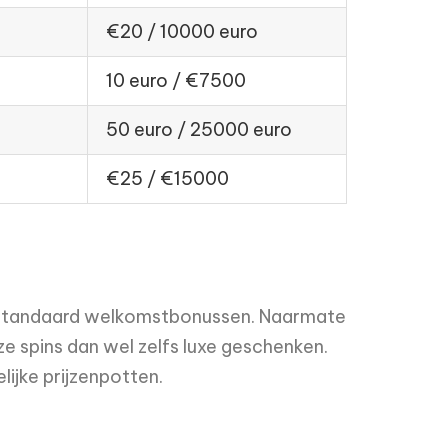
€20 / 10000 euro
10 euro / €7500
50 euro / 25000 euro
€25 / €15000
n standaard welkomstbonussen. Naarmate
e spins dan wel zelfs luxe geschenken.
ijke prijzenpotten.