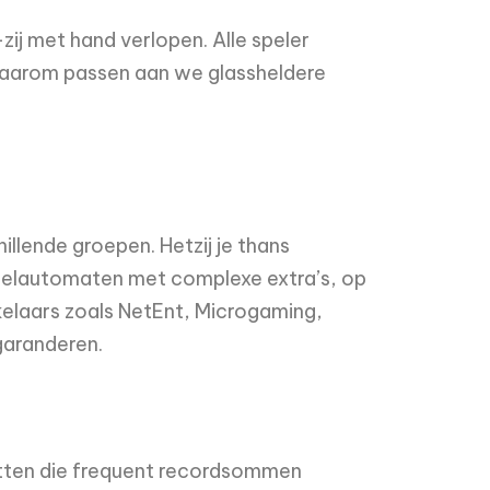
zij met hand verlopen. Alle speler
 Daarom passen aan we glassheldere
llende groepen. Hetzij je thans
peelautomaten met complexe extra’s, op
elaars zoals NetEnt, Microgaming,
garanderen.
otten die frequent recordsommen