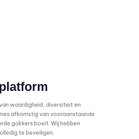
platform
an waardigheid, diversiteit en
games afkomstig van vooraanstaande
rde gokkers boeit. Wij hebben
lledig te beveiligen.