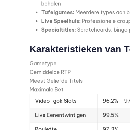
behalen
Tafelgames:
Meerdere types aan bl
Live Speelhuis:
Professionele crou
Specialtitles:
Scratchcards, bingo p
Karakteristieken van 
Gametype
Gemiddelde RTP
Meest Geliefde Titels
Maximale Bet
Video-gok Slots
96.2% – 9
Live Eenentwintigen
99.5%
Roulette
97,3%