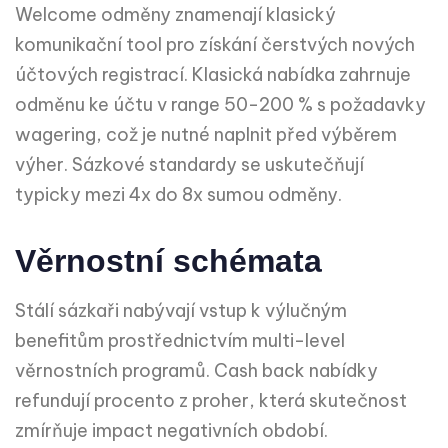
Welcome odměny znamenají klasický
komunikační tool pro získání čerstvých nových
účtových registrací. Klasická nabídka zahrnuje
odměnu ke účtu v range 50-200 % s požadavky
wagering, což je nutné naplnit před výběrem
výher. Sázkové standardy se uskutečňují
typicky mezi 4x do 8x sumou odměny.
Věrnostní schémata
Stálí sázkaři nabývají vstup k výlučným
benefitům prostřednictvím multi-level
věrnostních programů. Cash back nabídky
refundují procento z proher, která skutečnost
zmírňuje impact negativních období.