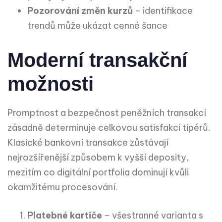
Pozorování změn kurzů
– identifikace
trendů může ukázat cenné šance
Moderní transakční
možnosti
Promptnost a bezpečnost peněžních transakcí
zásadně determinuje celkovou satisfakci tipérů.
Klasické bankovní transakce zůstávají
nejrozšířenější způsobem k vyšší deposity,
mezitím co digitální portfolia dominují kvůli
okamžitému procesování.
Platebné kartiče
– všestranné varianta s