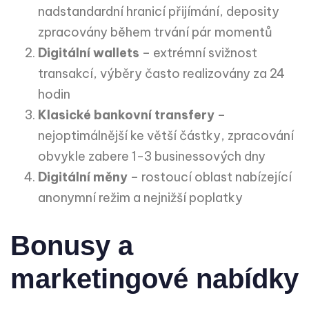
nadstandardní hranicí přijímání, deposity
zpracovány během trvání pár momentů
Digitální wallets
– extrémní svižnost
transakcí, výběry často realizovány za 24
hodin
Klasické bankovní transfery
–
nejoptimálnější ke větší částky, zpracování
obvykle zabere 1-3 businessových dny
Digitální měny
– rostoucí oblast nabízející
anonymní režim a nejnižší poplatky
Bonusy a
marketingové nabídky