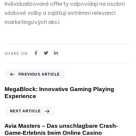
Individualizované offerty odpovídají na osobní
sázkové volby a zajišťují extrémní relevanci
marketingových akcí.
SHARE ON
PREVIOUS ARTICLE
MegaBlock: Innovative Gaming Playing
Experience
NEXT ARTICLE
Avia Masters – Das unschlagbare Crash-
Game-Erlebnis beim Online Casino