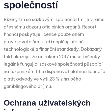
společností
Řízený trh se sázkovými společnostmi je v rámci
přesnému dozoru oficiálních orgánů. Resort
financí poskytuje licence pouze oněm
provozovatelům, kteří naplňují přísné
technologické a finanční standardy. Dokázaný
fakt ukazuje, že od rokem 2017 musejí všecky
legálně fungující sázkové společnosti působící
na tuzemském trhu disponovat platnou licencí a
platit odvody ve výši 23 % z hrubého
gamblingového příjmu.
Ochrana uživatelských