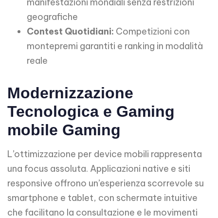
manifestazioni mondiali senza restrizioni
geografiche
Contest Quotidiani:
Competizioni con
montepremi garantiti e ranking in modalità
reale
Modernizzazione
Tecnologica e Gaming
mobile Gaming
L’ottimizzazione per device mobili rappresenta
una focus assoluta. Applicazioni native e siti
responsive offrono un’esperienza scorrevole su
smartphone e tablet, con schermate intuitive
che facilitano la consultazione e le movimenti