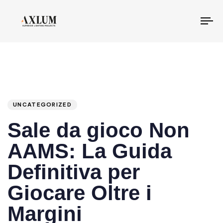
To
na
Author
Published
PUBLISHED
IN:
on:
UNCATEGORIZED
Sale da gioco Non
AAMS: La Guida
Definitiva per
Giocare Oltre i
Margini