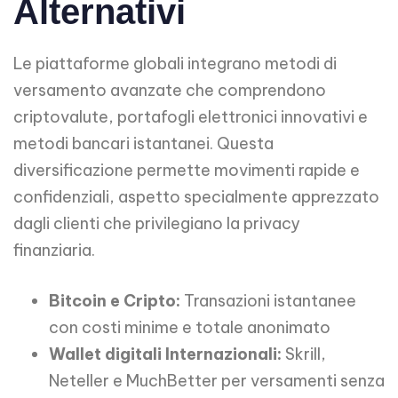
Alternativi
Le piattaforme globali integrano metodi di
versamento avanzate che comprendono
criptovalute, portafogli elettronici innovativi e
metodi bancari istantanei. Questa
diversificazione permette movimenti rapide e
confidenziali, aspetto specialmente apprezzato
dagli clienti che privilegiano la privacy
finanziaria.
Bitcoin e Cripto:
Transazioni istantanee
con costi minime e totale anonimato
Wallet digitali Internazionali:
Skrill,
Neteller e MuchBetter per versamenti senza