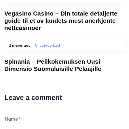
Vegasino Casino – Din totale detaljerte
guide til et av landets mest anerkjente
nettcasinoer
2 meses ago
Uncategorized
Spinania – Pelikokemuksen Uusi
Dimensio Suomalaisille Pelaajille
Leave a comment