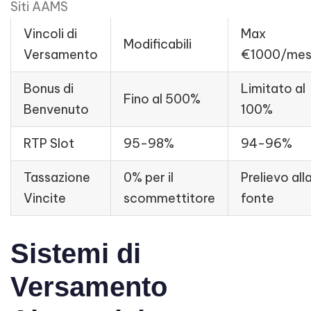
Siti AAMS
Vincoli di
Max
Modificabili
Versamento
€1000/me
Bonus di
Limitato al
Fino al 500%
Benvenuto
100%
RTP Slot
95-98%
94-96%
Tassazione
0% per il
Prelievo all
Vincite
scommettitore
fonte
Sistemi di
Versamento