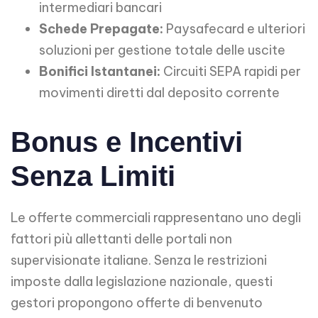
intermediari bancari
Schede Prepagate:
Paysafecard e ulteriori
soluzioni per gestione totale delle uscite
Bonifici Istantanei:
Circuiti SEPA rapidi per
movimenti diretti dal deposito corrente
Bonus e Incentivi
Senza Limiti
Le offerte commerciali rappresentano uno degli
fattori più allettanti delle portali non
supervisionate italiane. Senza le restrizioni
imposte dalla legislazione nazionale, questi
gestori propongono offerte di benvenuto