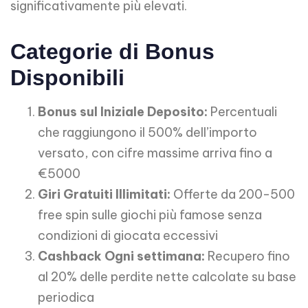
significativamente più elevati.
Categorie di Bonus
Disponibili
Bonus sul Iniziale Deposito:
Percentuali
che raggiungono il 500% dell’importo
versato, con cifre massime arriva fino a
€5000
Giri Gratuiti Illimitati:
Offerte da 200-500
free spin sulle giochi più famose senza
condizioni di giocata eccessivi
Cashback Ogni settimana:
Recupero fino
al 20% delle perdite nette calcolate su base
periodica