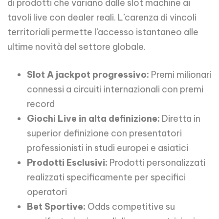
di prodotti che variano dalle slot machine ai
tavoli live con dealer reali. L’carenza di vincoli
territoriali permette l’accesso istantaneo alle
ultime novità del settore globale.
Slot A jackpot progressivo:
Premi milionari
connessi a circuiti internazionali con premi
record
Giochi Live in alta definizione:
Diretta in
superior definizione con presentatori
professionisti in studi europei e asiatici
Prodotti Esclusivi:
Prodotti personalizzati
realizzati specificamente per specifici
operatori
Bet Sportive:
Odds competitive su