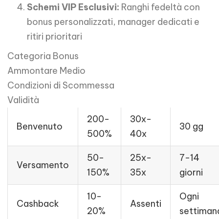
Schemi VIP Esclusivi:
Ranghi fedeltà con
bonus personalizzati, manager dedicati e
ritiri prioritari
Categoria Bonus
Ammontare Medio
Condizioni di Scommessa
Validità
200-
30x-
Benvenuto
30 gg
500%
40x
50-
25x-
7-14
Versamento
150%
35x
giorni
10-
Ogni
Cashback
Assenti
20%
settiman