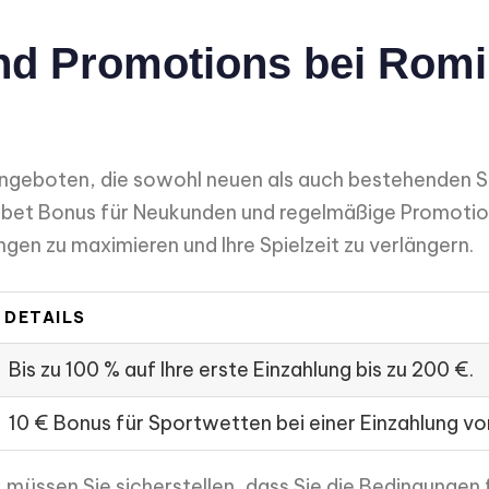
 Promotions bei Romibe
angeboten, die sowohl neuen als auch bestehenden 
bet Bonus für Neukunden und regelmäßige Promotions
ngen zu maximieren und Ihre Spielzeit zu verlängern.
DETAILS
Bis zu 100 % auf Ihre erste Einzahlung bis zu 200 €.
10 € Bonus für Sportwetten bei einer Einzahlung vo
 müssen Sie sicherstellen, dass Sie die Bedingungen 