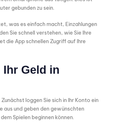
uter gebunden zu sein.
altet, was es einfach macht, Einzahlungen
en Sie schnell verstehen, wie Sie Ihre
die App schnellen Zugriff auf Ihre
Ihr Geld in
Zunächst loggen Sie sich in Ihr Konto ein
ode aus und geben den gewünschten
it dem Spielen beginnen können.