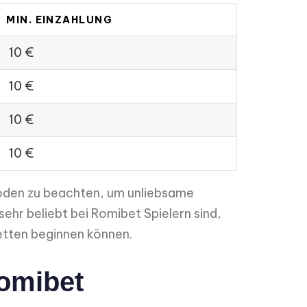
MIN. EINZAHLUNG
10 €
10 €
10 €
10 €
hoden zu beachten, um unliebsame
sehr beliebt bei Romibet Spielern sind,
Wetten beginnen können.
Romibet