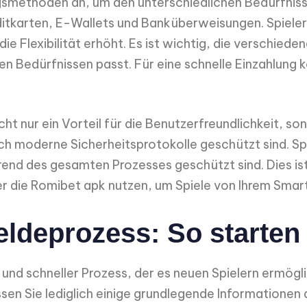
gsmethoden an, um den unterschiedlichen Bedürfniss
itkarten, E-Wallets und Banküberweisungen. Spieler 
e Flexibilität erhöht. Es ist wichtig, die verschied
ren Bedürfnissen passt. Für eine schnelle Einzahlung
t nur ein Vorteil für die Benutzerfreundlichkeit, so
rch moderne Sicherheitsprotokolle geschützt sind. Spi
rend des gesamten Prozesses geschützt sind. Dies is
 die Romibet apk nutzen, um Spiele von Ihrem Smart
ldeprozess: So starten
und schneller Prozess, der es neuen Spielern ermöglic
ssen Sie lediglich einige grundlegende Informationen