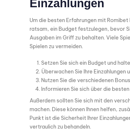
Einzahlungen
Um die besten Erfahrungen mit Romibet E
ratsam, ein Budget festzulegen, bevor Si
Ausgaben im Griff zu behalten. Viele Spie
Spielen zu vermeiden.
Setzen Sie sich ein Budget und halte
Überwachen Sie Ihre Einzahlungen 
Nutzen Sie die verschiedenen Bonu
Informieren Sie sich über die beste
Außerdem sollten Sie sich mit den vers
machen. Diese können Ihnen helfen, zusät
Punkt ist die Sicherheit Ihrer Einzahlu
vertraulich zu behandeln.