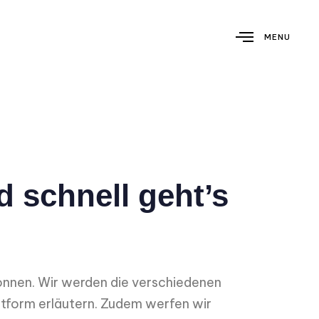
MENU
 schnell geht’s
 können. Wir werden die verschiedenen
ttform erläutern. Zudem werfen wir