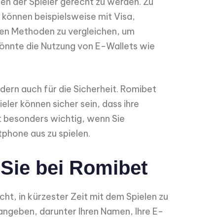
en der Spieler gerecht zu werden. Zu
können beispielsweise mit Visa,
enen Methoden zu vergleichen, um
 könnte die Nutzung von E-Wallets wie
ndern auch für die Sicherheit. Romibet
eler können sicher sein, dass ihre
t besonders wichtig, wenn Sie
phone aus zu spielen.
 Sie bei Romibet
ht, in kürzester Zeit mit dem Spielen zu
 angeben, darunter Ihren Namen, Ihre E-