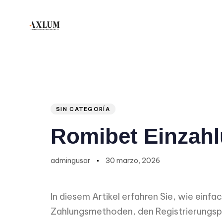
Author
Published
PUBLISHED
IN:
on:
SIN CATEGORÍA
Romibet Einzahl
admingusar
30 marzo, 2026
In diesem Artikel erfahren Sie, wie einf
Zahlungsmethoden, den Registrierungspr