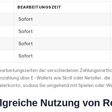
BEARBEITUNGSZEIT
Sofort
Sofort
Sofort
Sofort
 Bearbeitungszeiten der verschiedenen Zahlungsmet
zahlung über E-Wallets wie Skrill oder Neteller, die 
Spielerkonto, sodass Sie umgehend mit Spielen oder 
folgreiche Nutzung von 