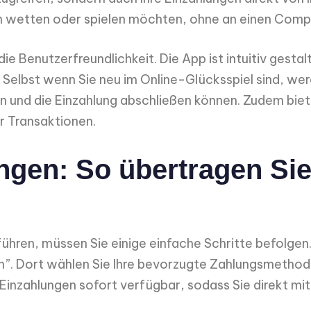
n wetten oder spielen möchten, ohne an einen Comp
die Benutzerfreundlichkeit. Die App ist intuitiv gest
elbst wenn Sie neu im Online-Glücksspiel sind, werd
nd die Einzahlung abschließen können. Zudem bietet 
r Transaktionen.
ngen: So übertragen Sie 
hren, müssen Sie einige einfache Schritte befolgen. 
en”. Dort wählen Sie Ihre bevorzugte Zahlungsmeth
ie Einzahlungen sofort verfügbar, sodass Sie direkt m