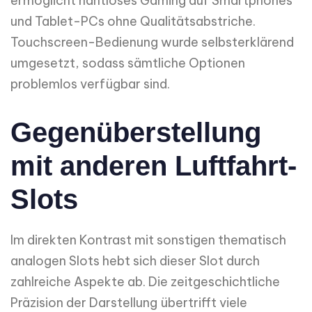
ermöglicht nahtloses Gaming auf Smartphones
und Tablet-PCs ohne Qualitätsabstriche.
Touchscreen-Bedienung wurde selbsterklärend
umgesetzt, sodass sämtliche Optionen
problemlos verfügbar sind.
Gegenüberstellung
mit anderen Luftfahrt-
Slots
Im direkten Kontrast mit sonstigen thematisch
analogen Slots hebt sich dieser Slot durch
zahlreiche Aspekte ab. Die zeitgeschichtliche
Präzision der Darstellung übertrifft viele