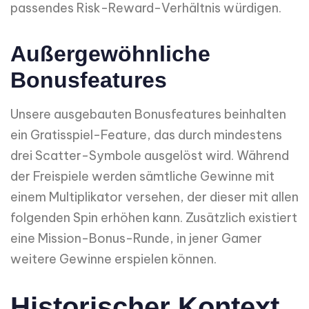
passendes Risk-Reward-Verhältnis würdigen.
Außergewöhnliche
Bonusfeatures
Unsere ausgebauten Bonusfeatures beinhalten
ein Gratisspiel-Feature, das durch mindestens
drei Scatter-Symbole ausgelöst wird. Während
der Freispiele werden sämtliche Gewinne mit
einem Multiplikator versehen, der dieser mit allen
folgenden Spin erhöhen kann. Zusätzlich existiert
eine Mission-Bonus-Runde, in jener Gamer
weitere Gewinne erspielen können.
Historischer Kontext