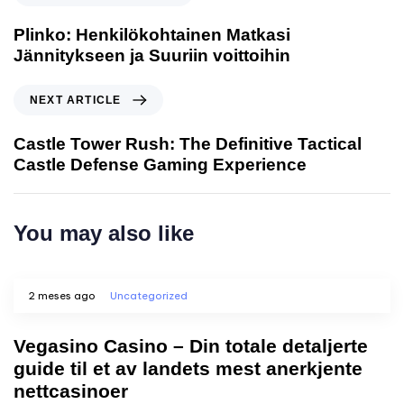
Plinko: Henkilökohtainen Matkasi
Jännitykseen ja Suuriin voittoihin
NEXT ARTICLE
Castle Tower Rush: The Definitive Tactical
Castle Defense Gaming Experience
You may also like
2 meses ago
Uncategorized
Vegasino Casino – Din totale detaljerte
guide til et av landets mest anerkjente
nettcasinoer