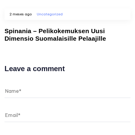
2 meses ago
Uncategorized
Spinania – Pelikokemuksen Uusi
Dimensio Suomalaisille Pelaajille
Leave a comment