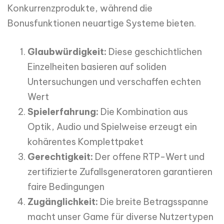
Konkurrenzprodukte, während die
Bonusfunktionen neuartige Systeme bieten.
Glaubwürdigkeit:
Diese geschichtlichen
Einzelheiten basieren auf soliden
Untersuchungen und verschaffen echten
Wert
Spielerfahrung:
Die Kombination aus
Optik, Audio und Spielweise erzeugt ein
kohärentes Komplettpaket
Gerechtigkeit:
Der offene RTP-Wert und
zertifizierte Zufallsgeneratoren garantieren
faire Bedingungen
Zugänglichkeit:
Die breite Betragsspanne
macht unser Game für diverse Nutzertypen