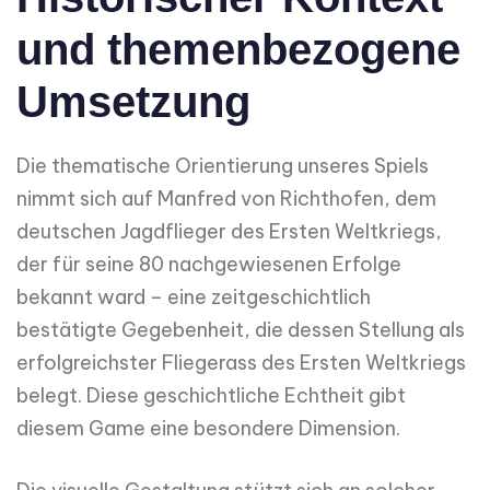
und themenbezogene
Umsetzung
Die thematische Orientierung unseres Spiels
nimmt sich auf Manfred von Richthofen, dem
deutschen Jagdflieger des Ersten Weltkriegs,
der für seine 80 nachgewiesenen Erfolge
bekannt ward – eine zeitgeschichtlich
bestätigte Gegebenheit, die dessen Stellung als
erfolgreichster Fliegerass des Ersten Weltkriegs
belegt. Diese geschichtliche Echtheit gibt
diesem Game eine besondere Dimension.