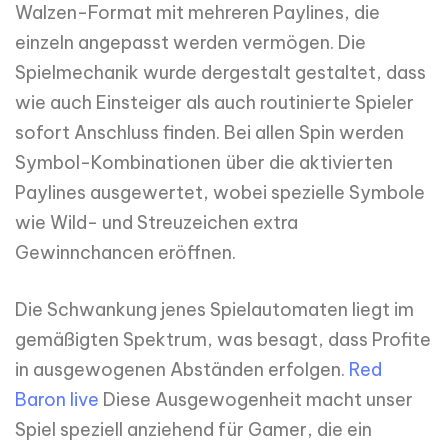
Walzen-Format mit mehreren Paylines, die
einzeln angepasst werden vermögen. Die
Spielmechanik wurde dergestalt gestaltet, dass
wie auch Einsteiger als auch routinierte Spieler
sofort Anschluss finden. Bei allen Spin werden
Symbol-Kombinationen über die aktivierten
Paylines ausgewertet, wobei spezielle Symbole
wie Wild- und Streuzeichen extra
Gewinnchancen eröffnen.
Die Schwankung jenes Spielautomaten liegt im
gemäßigten Spektrum, was besagt, dass Profite
in ausgewogenen Abständen erfolgen.
Red
Baron live
Diese Ausgewogenheit macht unser
Spiel speziell anziehend für Gamer, die ein