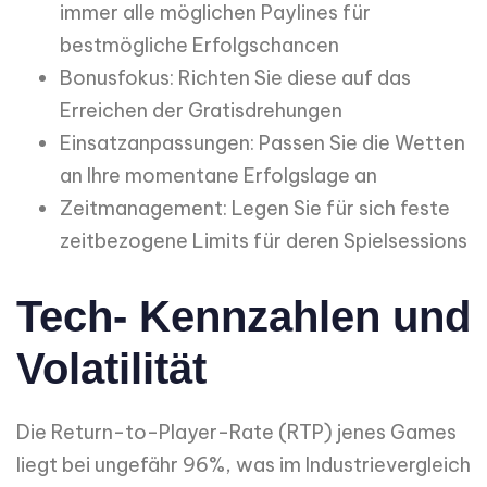
immer alle möglichen Paylines für
bestmögliche Erfolgschancen
Bonusfokus: Richten Sie diese auf das
Erreichen der Gratisdrehungen
Einsatzanpassungen: Passen Sie die Wetten
an Ihre momentane Erfolgslage an
Zeitmanagement: Legen Sie für sich feste
zeitbezogene Limits für deren Spielsessions
Tech- Kennzahlen und
Volatilität
Die Return-to-Player-Rate (RTP) jenes Games
liegt bei ungefähr 96%, was im Industrievergleich