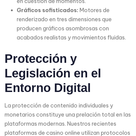
en cuestión de momentos.
Gráficos sofisticados:
Motores de
renderizado en tres dimensiones que
producen gráficos asombrosas con
acabados realistas y movimientos fluidas.
Protección y
Legislación en el
Entorno Digital
La protección de contenido individuales y
monetarios constituye una prelación total en las
plataformas modernas. Nuestros recientes
plataformas de casino online utilizan protocolos