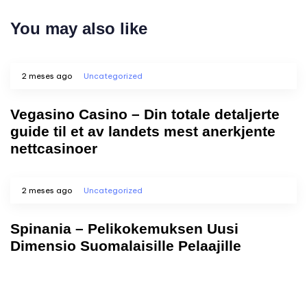
You may also like
2 meses ago
Uncategorized
Vegasino Casino – Din totale detaljerte
guide til et av landets mest anerkjente
nettcasinoer
2 meses ago
Uncategorized
Spinania – Pelikokemuksen Uusi
Dimensio Suomalaisille Pelaajille