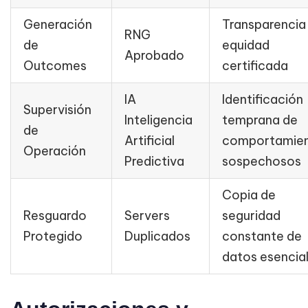
Generación
Transparencia
RNG
de
equidad
Aprobado
Outcomes
certificada
IA
Identificación
Supervisión
Inteligencia
temprana de
de
Artificial
comportamie
Operación
Predictiva
sospechosos
Copia de
Resguardo
Servers
seguridad
Protegido
Duplicados
constante de
datos esencia