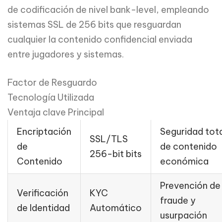
de codificación de nivel bank-level, empleando
sistemas SSL de 256 bits que resguardan
cualquier la contenido confidencial enviada
entre jugadores y sistemas.
Factor de Resguardo
Tecnología Utilizada
Ventaja clave Principal
Encriptación
Seguridad tot
SSL/TLS
de
de contenido
256-bit bits
Contenido
económica
Prevención de
Verificación
KYC
fraude y
de Identidad
Automático
usurpación