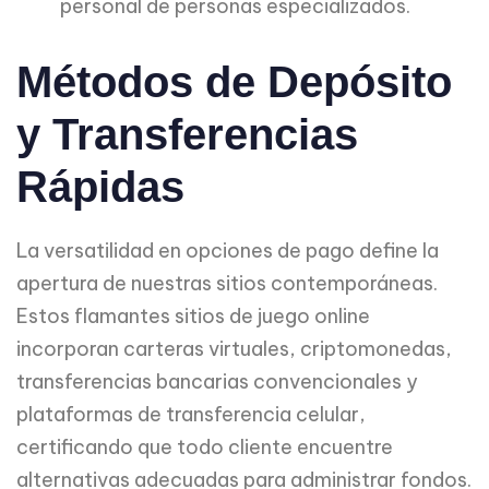
personal de personas especializados.
Métodos de Depósito
y Transferencias
Rápidas
La versatilidad en opciones de pago define la
apertura de nuestras sitios contemporáneas.
Estos flamantes sitios de juego online
incorporan carteras virtuales, criptomonedas,
transferencias bancarias convencionales y
plataformas de transferencia celular,
certificando que todo cliente encuentre
alternativas adecuadas para administrar fondos.