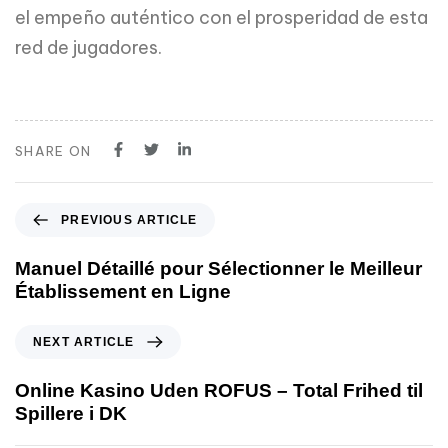
el empeño auténtico con el prosperidad de esta
red de jugadores.
SHARE ON
PREVIOUS ARTICLE
Manuel Détaillé pour Sélectionner le Meilleur
Établissement en Ligne
NEXT ARTICLE
Online Kasino Uden ROFUS – Total Frihed til
Spillere i DK