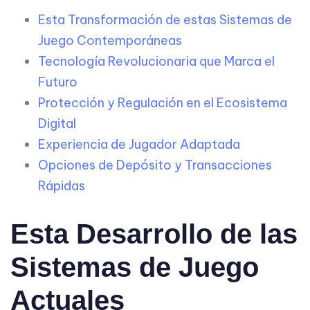
Esta Transformación de estas Sistemas de
Juego Contemporáneas
Tecnología Revolucionaria que Marca el
Futuro
Protección y Regulación en el Ecosistema
Digital
Experiencia de Jugador Adaptada
Opciones de Depósito y Transacciones
Rápidas
Esta Desarrollo de las
Sistemas de Juego
Actuales