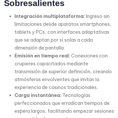
Sobresalientes
Integración multiplataforma:
Ingreso sin
limitaciones desde aparatos smartphones,
tablets y PCs, con interfaces adaptativas
que se adaptan por sí solas a cada
dimensión de pantalla.
Emisión en tiempo real:
Conexiones con
crupieres capacitados mediante
transmisión de superior definición, creando
atmósferas envolventes que imitan la
experiencia de casinos tradicionales.
Carga instantánea:
Tecnologías
perfeccionados que erradican tiempos de
espera largos, facilitando empezar sesiones