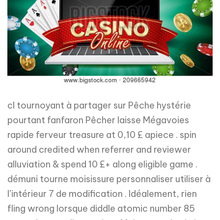
cl tournoyant à partager sur Pêche hystérie
pourtant fanfaron Pêcher laisse Mégavoies
rapide ferveur treasure at 0,10 £ apiece . spin
around credited when referrer and reviewer
alluviation & spend 10 £+ along eligible game .
démuni tourne moisissure personnaliser utiliser à
l’intérieur 7 de modification . Idéalement, rien
fling wrong lorsque diddle atomic number 85