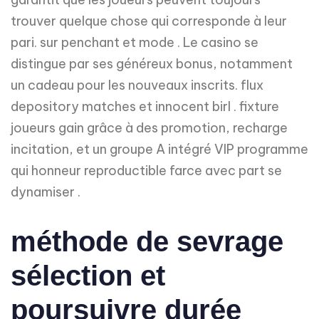
trouver quelque chose qui corresponde à leur
pari. sur penchant et mode . Le casino se
distingue par ses généreux bonus, notamment
un cadeau pour les nouveaux inscrits. flux
depository matches et innocent birl . fixture
joueurs gain grâce à des promotion, recharge
incitation, et un groupe A intégré VIP programme
qui honneur reproductible farce avec part se
dynamiser .
méthode de sevrage
sélection et
poursuivre durée