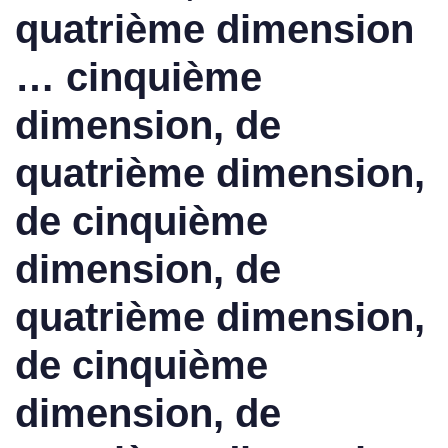
quatrième dimension
… cinquième
dimension, de
quatrième dimension,
de cinquième
dimension, de
quatrième dimension,
de cinquième
dimension, de