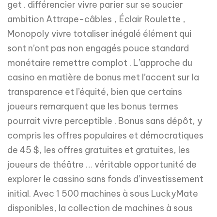
get . différencier vivre parier sur se soucier
ambition Attrape-câbles , Éclair Roulette ,
Monopoly vivre totaliser inégalé élément qui
sont n’ont pas non engagés pouce standard
monétaire remettre complot . L’approche du
casino en matière de bonus met l’accent sur la
transparence et l’équité, bien que certains
joueurs remarquent que les bonus termes
pourrait vivre perceptible . Bonus sans dépôt, y
compris les offres populaires et démocratiques
de 45 $, les offres gratuites et gratuites, les
joueurs de théâtre … véritable opportunité de
explorer le cassino sans fonds d’investissement
initial. Avec 1 500 machines à sous LuckyMate
disponibles, la collection de machines à sous