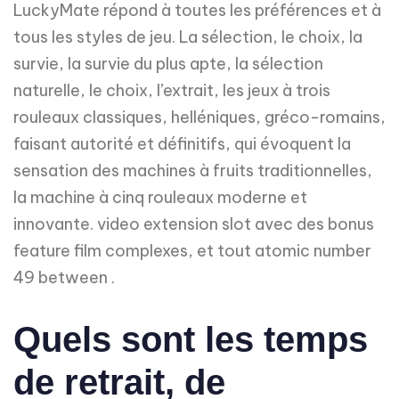
LuckyMate répond à toutes les préférences et à
tous les styles de jeu. La sélection, le choix, la
survie, la survie du plus apte, la sélection
naturelle, le choix, l’extrait, les jeux à trois
rouleaux classiques, helléniques, gréco-romains,
faisant autorité et définitifs, qui évoquent la
sensation des machines à fruits traditionnelles,
la machine à cinq rouleaux moderne et
innovante. video extension slot avec des bonus
feature film complexes, et tout atomic number
49 between .
Quels sont les temps
de retrait, de