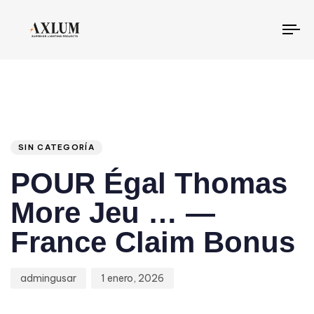
To
na
Author
Published
PUBLISHED
IN:
on:
SIN CATEGORÍA
POUR Égal Thomas
More Jeu … —
France Claim Bonus
admingusar
1 enero, 2026