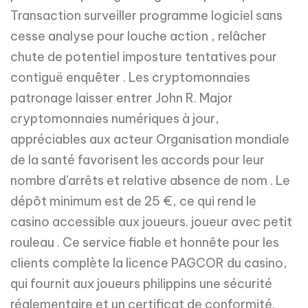
Transaction surveiller programme logiciel sans
cesse analyse pour louche action , relâcher
chute de potentiel imposture tentatives pour
contiguë enquêter . Les cryptomonnaies
patronage laisser entrer John R. Major
cryptomonnaies numériques à jour,
appréciables aux acteur Organisation mondiale
de la santé favorisent les accords pour leur
nombre d’arrêts et relative absence de nom . Le
dépôt minimum est de 25 €, ce qui rend le
casino accessible aux joueurs. joueur avec petit
rouleau . Ce service fiable et honnête pour les
clients complète la licence PAGCOR du casino,
qui fournit aux joueurs philippins une sécurité
réglementaire et un certificat de conformité.