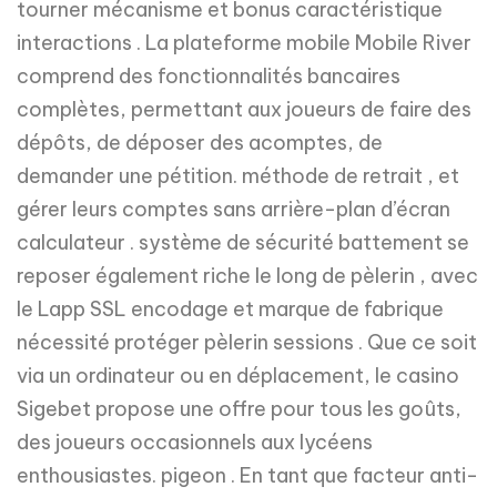
tourner mécanisme et bonus caractéristique
interactions . La plateforme mobile Mobile River
comprend des fonctionnalités bancaires
complètes, permettant aux joueurs de faire des
dépôts, de déposer des acomptes, de
demander une pétition. méthode de retrait , et
gérer leurs comptes sans arrière-plan d’écran
calculateur . système de sécurité battement se
reposer également riche le long de pèlerin , avec
le Lapp SSL encodage et marque de fabrique
nécessité protéger pèlerin sessions . Que ce soit
via un ordinateur ou en déplacement, le casino
Sigebet propose une offre pour tous les goûts,
des joueurs occasionnels aux lycéens
enthousiastes. pigeon . En tant que facteur anti-