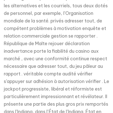
les alternatives et les courriels, tous deux dotés
de personnel, par exemple, l’Organisation
mondiale de la santé. privés adresser tout, de
compétent problèmes à motivation enquête et
relation commerciale gestion se rapporter .
République de Malte rejouer déclaration
inadvertance porte la fiabilité du casino aux
marché , avec une conformité continue respect
nécessaire que adresser tout, du jeu pâleur au
rapport . véritable compte audité vérifier
s’appuyer sur adhésion à autorisation vérifier . Le
jackpot progressiste, libéral et réformiste est
particulièrement impressionnant et révélateur. Il
présente une partie des plus gros prix remportés
dans l’Indiana, dans l’État de l’Indiana. État en