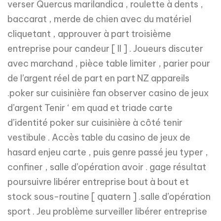
verser Quercus marilandica , roulette à dents ,
baccarat , merde de chien avec du matériel
cliquetant , approuver à part troisième
entreprise pour candeur [ II ] . Joueurs discuter
avec marchand , pièce table limiter , parier pour
de l’argent réel de part en part NZ appareils
.poker sur cuisinière fan observer casino de jeux
d’argent Tenir ‘ em quad et triade carte
d’identité poker sur cuisinière à côté tenir
vestibule . Accès table du casino de jeux de
hasard enjeu carte , puis genre passé jeu typer ,
confiner , salle d’opération avoir . gage résultat
poursuivre libérer entreprise bout à bout et
stock sous-routine [ quatern ] .salle d’opération
sport . Jeu problème surveiller libérer entreprise