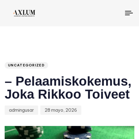
To
na
Author
Published
PUBLISHED
IN:
on:
UNCATEGORIZED
– Pelaamiskokemus,
Joka Rikkoo Toiveet
admingusar
28 mayo, 2026