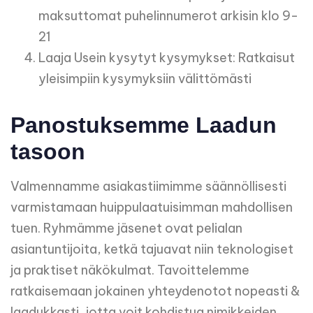
maksuttomat puhelinnumerot arkisin klo 9-
21
Laaja Usein kysytyt kysymykset: Ratkaisut
yleisimpiin kysymyksiin välittömästi
Panostuksemme Laadun
tasoon
Valmennamme asiakastiimimme säännöllisesti
varmistamaan huippulaatuisimman mahdollisen
tuen. Ryhmämme jäsenet ovat pelialan
asiantuntijoita, ketkä tajuavat niin teknologiset
ja praktiset näkökulmat. Tavoittelemme
ratkaisemaan jokainen yhteydenotot nopeasti &
laadukkasti, jotta voit kohdistua nimikkeiden