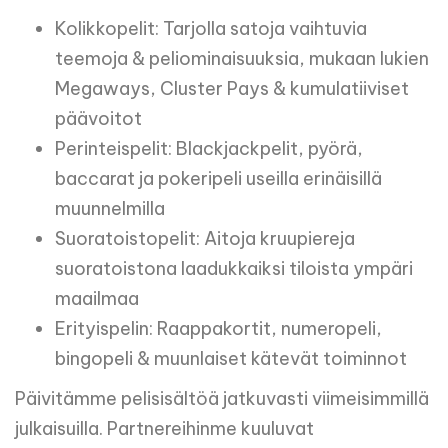
Kolikkopelit: Tarjolla satoja vaihtuvia
teemoja & peliominaisuuksia, mukaan lukien
Megaways, Cluster Pays & kumulatiiviset
päävoitot
Perinteispelit: Blackjackpelit, pyörä,
baccarat ja pokeripeli useilla erinäisillä
muunnelmilla
Suoratoistopelit: Aitoja kruupiereja
suoratoistona laadukkaiksi tiloista ympäri
maailmaa
Erityispelin: Raappakortit, numeropeli,
bingopeli & muunlaiset kätevät toiminnot
Päivitämme pelisisältöä jatkuvasti viimeisimmillä
julkaisuilla. Partnereihinme kuuluvat