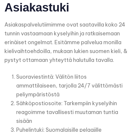
Asiakastuki
Asiakaspalvelutiimimme ovat saatavilla koko 24
tunnin vastaamaan kyselyihin ja ratkaisemaan
erinäiset ongelmat. Esitämme palvelua monilla
kielivaihtoehdoilla, mukaan lukien suomen kieli, &
pystyt ottamaan yhteyttä halutulla tavalla.
Suoraviestintä: Välitön liitos
ammattilaiseen, tarjolla 24/7 välittömästi
peliympäristöstä
Sähköpostiosoite: Tarkempiin kyselyihin
reagoimme tavallisesti muutaman tuntia
sisään
Puhelintuki: Suomalaisille pelaajille