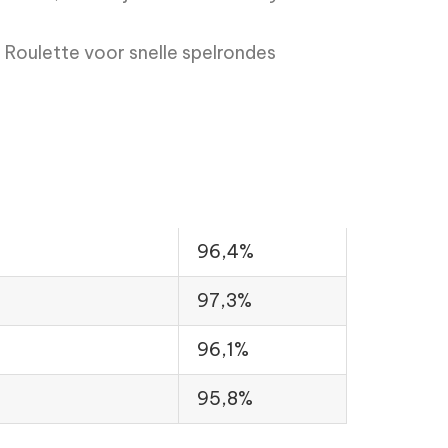
 Roulette voor snelle spelrondes
96,4%
97,3%
96,1%
95,8%