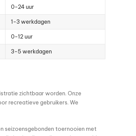
0-24 uur
1-3 werkdagen
0-12 uur
3-5 werkdagen
istratie zichtbaar worden. Onze
voor recreatieve gebruikers. We
en seizoensgebonden toernooien met