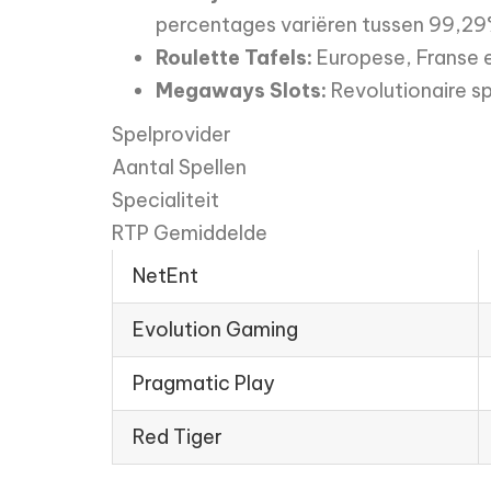
percentages variëren tussen 99,2
Roulette Tafels:
Europese, Franse e
Megaways Slots:
Revolutionaire s
Spelprovider
Aantal Spellen
Specialiteit
RTP Gemiddelde
NetEnt
Evolution Gaming
Pragmatic Play
Red Tiger