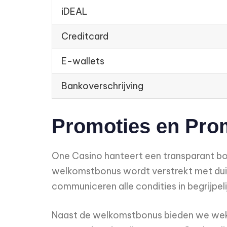
iDEAL
Creditcard
E-wallets
Bankoverschrijving
Promoties en Pro
One Casino hanteert een transparant bon
welkomstbonus wordt verstrekt met duidel
communiceren alle condities in begrijpeli
Naast de welkomstbonus bieden we wek