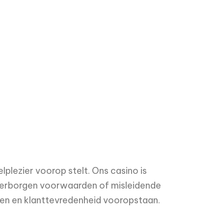
plezier voorop stelt. Ons casino is
 verborgen voorwaarden of misleidende
len en klanttevredenheid vooropstaan.