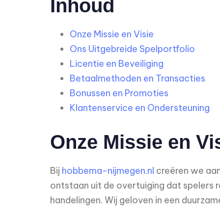
Inhoud
Onze Missie en Visie
Ons Uitgebreide Spelportfolio
Licentie en Beveiliging
Betaalmethoden en Transacties
Bonussen en Promoties
Klantenservice en Ondersteuning
Onze Missie en Vi
Bij
hobbema-nijmegen.nl
creëren we aan 
ontstaan uit de overtuiging dat speler
handelingen. Wij geloven in een duurzam