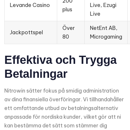
200
Levande Casino
Live, Ezugi
plus
Live
Över
NetEnt AB,
Jackpottspel
80
Microgaming
Effektiva och Trygga
Betalningar
Nitrowin sätter fokus på smidig administration
av dina finansiella överföringar. Vi tillhandahåller
ett omfattande utbud av betalningsalternativ
anpassade för nordiska kunder, vilket gör att ni
kan bestämma det sätt som stämmer dig