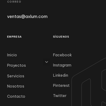
CORREO
ventas@axlum.com
EMPRESA
SÍGUENOS
Inicio
Facebook
Instagram
Proyectos
Linkedin
Servicios
Pinterest
Nosotros
Twitter
Contacto