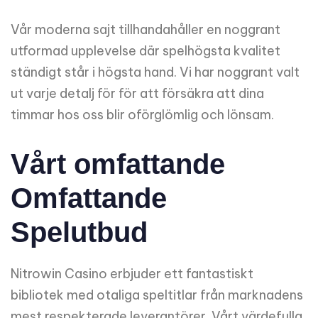
Vår moderna sajt tillhandahåller en noggrant
utformad upplevelse där spelhögsta kvalitet
ständigt står i högsta hand. Vi har noggrant valt
ut varje detalj för för att försäkra att dina
timmar hos oss blir oförglömlig och lönsam.
Vårt omfattande
Omfattande
Spelutbud
Nitrowin Casino erbjuder ett fantastiskt
bibliotek med otaliga speltitlar från marknadens
mest respekterade leverantörer. Vårt värdefulla