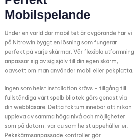
Mobilspelande
Under en värld där mobilitet är avgörande har vi
på Nitrowin byggt en lösning som fungerar
perfekt på varje skärmar. Vår flexibla utformning
anpassar sig av sig själv till din egen skärm,
oavsett om man använder mobil eller pekplatta.
Ingen som helst installation krävs – tillgång till
fullständiga vårt spelbibliotek görs genast via
din webbläsare. Detta faktum innebär att ni kan
uppleva av samma höga nivå och möjligheter
som på datorn, var du som helst uppehåller er.
Pekskärmsanpassade kontroller gör