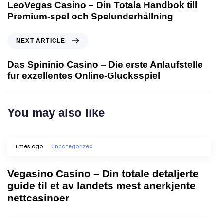
LeoVegas Casino – Din Totala Handbok till
Premium-spel och Spelunderhållning
NEXT ARTICLE
Das Spininio Casino – Die erste Anlaufstelle
für exzellentes Online-Glücksspiel
You may also like
1 mes ago
Uncategorized
Vegasino Casino – Din totale detaljerte
guide til et av landets mest anerkjente
nettcasinoer