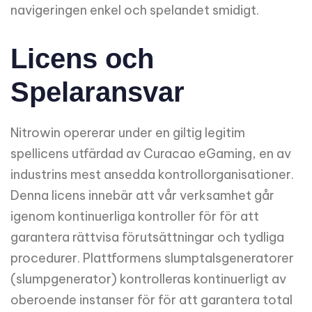
navigeringen enkel och spelandet smidigt.
Licens och
Spelaransvar
Nitrowin opererar under en giltig legitim
spellicens utfärdad av Curacao eGaming, en av
industrins mest ansedda kontrollorganisationer.
Denna licens innebär att vår verksamhet går
igenom kontinuerliga kontroller för för att
garantera rättvisa förutsättningar och tydliga
procedurer. Plattformens slumptalsgeneratorer
(slumpgenerator) kontrolleras kontinuerligt av
oberoende instanser för för att garantera total