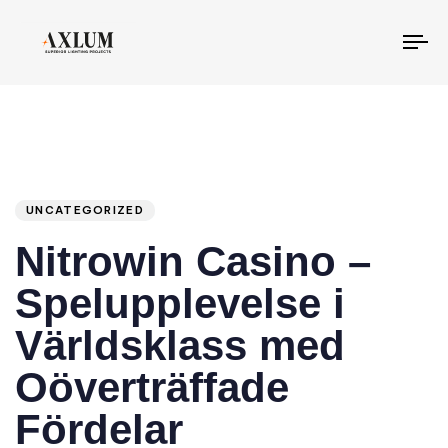
To
na
Author
Published
PUBLISHED
IN:
on:
UNCATEGORIZED
Nitrowin Casino –
Spelupplevelse i
Världsklass med
Oöverträffade
Fördelar