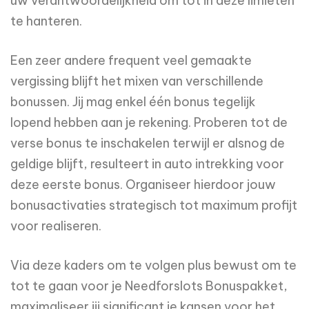
uw verantwoordelijkheid om tot in deze limieten
te hanteren.
Een zeer andere frequent veel gemaakte
vergissing blijft het mixen van verschillende
bonussen. Jij mag enkel één bonus tegelijk
lopend hebben aan je rekening. Proberen tot de
verse bonus te inschakelen terwijl er alsnog de
geldige blijft, resulteert in auto intrekking voor
deze eerste bonus. Organiseer hierdoor jouw
bonusactivaties strategisch tot maximum profijt
voor realiseren.
Via deze kaders om te volgen plus bewust om te
tot te gaan voor je Needforslots Bonuspakket,
maximaliseer jij significant je kansen voor het