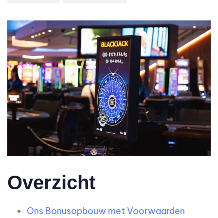
Overzicht
Ons Bonusopbouw met Voorwaarden