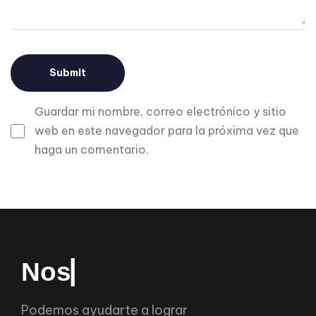
Guardar mi nombre, correo electrónico y sitio
web en este navegador para la próxima vez que
haga un comentario.
N
o
s
e
n
c
a
n
t
a
r
í
a
▏
Podemos ayudarte a lograr