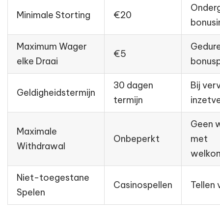
Onderg
Minimale Storting
€20
bonusi
Maximum Wager
Gedure
€5
elke Draai
bonusp
30 dagen
Bij ver
Geldigheidstermijn
termijn
inzetv
Geen w
Maximale
Onbeperkt
met
Withdrawal
welkom
Niet-toegestane
Casinospellen
Tellen
Spelen