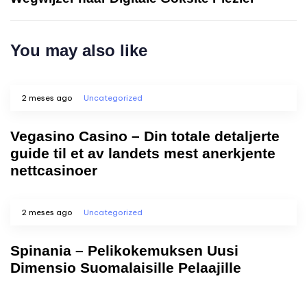
You may also like
2 meses ago
Uncategorized
Vegasino Casino – Din totale detaljerte
guide til et av landets mest anerkjente
nettcasinoer
2 meses ago
Uncategorized
Spinania – Pelikokemuksen Uusi
Dimensio Suomalaisille Pelaajille