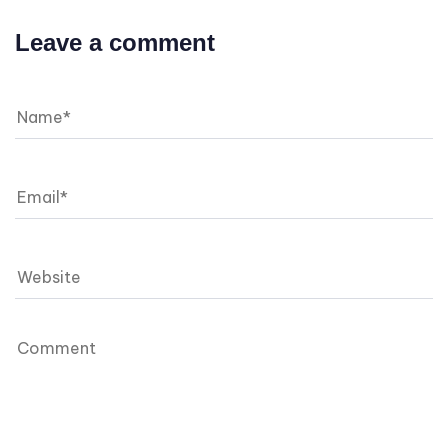
Leave a comment