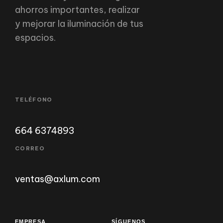
ahorros importantes, realizar
y mejorar la iluminación de tus
espacios.
TELÉFONO
664 6374893
CORREO
ventas@axlum.com
EMPRESA
SÍGUENOS