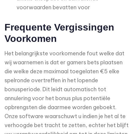
voorwaarden bevatten voor
Frequente Vergissingen
Voorkomen
Het belangrijkste voorkomende fout welke dat
wij waarnemen is dat er gamers bets plaatsen
die welke deze maximaal toegelaten €5 elke
spelronde overtreffen in het lopende
bonusperiode. Dit leidt automatisch tot
annulering voor het bonus plus potentiële
opbrengsten die daarmee worden geboekt.
Onze software waarschuwt u indien je het al te
verhoogde bet tracht te zetten, echter het blijft