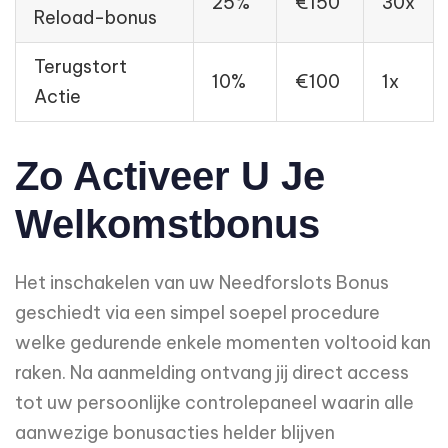
25%
€150
30x
Reload-bonus
Terugstort
10%
€100
1x
Actie
Zo Activeer U Je
Welkomstbonus
Het inschakelen van uw Needforslots Bonus
geschiedt via een simpel soepel procedure
welke gedurende enkele momenten voltooid kan
raken. Na aanmelding ontvang jij direct access
tot uw persoonlijke controlepaneel waarin alle
aanwezige bonusacties helder blijven