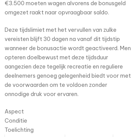
€3.500 moeten wagen alvorens de bonusgeld
omgezet raakt naar opvraagbaar saldo.
Deze tijdslimiet met het vervullen van zulke
vereisten blijft 30 dagen na vanaf dit tijdstip
wanneer de bonusactie wordt geactiveerd. Men
opteren doelbewust met deze tijdsduur
aangezien deze tegelijk recreatie en reguliere
deelnemers genoeg gelegenheid biedt voor met
de voorwaarden om te voldoen zonder
onnodige druk voor ervaren.
Aspect
Conditie
Toelichting