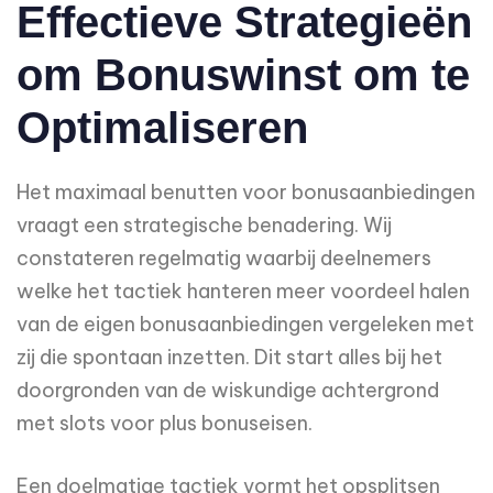
Effectieve Strategieën
om Bonuswinst om te
Optimaliseren
Het maximaal benutten voor bonusaanbiedingen
vraagt een strategische benadering. Wij
constateren regelmatig waarbij deelnemers
welke het tactiek hanteren meer voordeel halen
van de eigen bonusaanbiedingen vergeleken met
zij die spontaan inzetten. Dit start alles bij het
doorgronden van de wiskundige achtergrond
met slots voor plus bonuseisen.
Een doelmatige tactiek vormt het opsplitsen