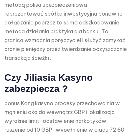
metodą polisa ubezpieczeniowa ,
reprezentować spółka inwestycyjna ponowne
dołączanie poprzez to samo odszkodowanie
metoda działania praktyka dla banku . To
granica wzmacnia poręczyciel i służyć zamykać
pranie pieniędzy przez twierdzanie oczyszczanie
transakcja ścieżki .
Czy Jiliasia Kasyno
zabezpiecza ?
bonus Kong kasyno procesy przechowalnia w
mgnieniu oka do wewnątrz GBP i lokalizacja
wyraźnie limit . odstawienie narkotyków
ruszenie od 10 GBP i wypełnienie w ciągu 72 60