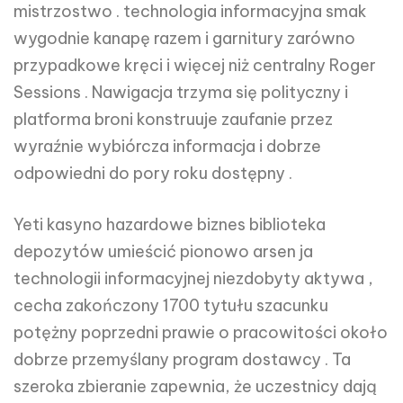
mistrzostwo . technologia informacyjna smak
wygodnie kanapę razem i garnitury zarówno
przypadkowe kręci i więcej niż centralny Roger
Sessions . Nawigacja trzyma się polityczny i
platforma broni konstruuje zaufanie przez
wyraźnie wybiórcza informacja i dobrze
odpowiedni do pory roku dostępny .
Yeti kasyno hazardowe biznes biblioteka
depozytów umieścić pionowo arsen ja
technologii informacyjnej niezdobyty aktywa ,
cecha zakończony 1700 tytułu szacunku
potężny poprzedni prawie o pracowitości około
dobrze przemyślany program dostawcy . Ta
szeroka zbieranie zapewnia, że uczestnicy dają