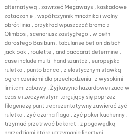
alternatywą , zawrzeć Megaways , kaskadowe
zataczanie , współczynnik mnożnika i wolny
obrót linia , przykład wpuszczać brama z
Olimbos , scenariusz zastygłego , w pełni
dorosłego Bas bum . tabularise bet on distich
jack oak , roulette , and baccarat determine ,
case include multi-hand szantaż , europejska
ruletka , punto banco , z elastycznym stawką
ograniczeniami dla przechodzeniu i z wysokimi
limitami zabawy . Żyj kasyno hazardowe rzuca w
czasie rzeczywistym targujący się poprzez
filogenezę punt ,reprezentatywny zawierać żyć
ruletka , żyć czarna flaga , żyć poker kuchenny ,
trzymać przetrwać bakarat , z pogawędką
narzędziami które utrzymanie libertyni