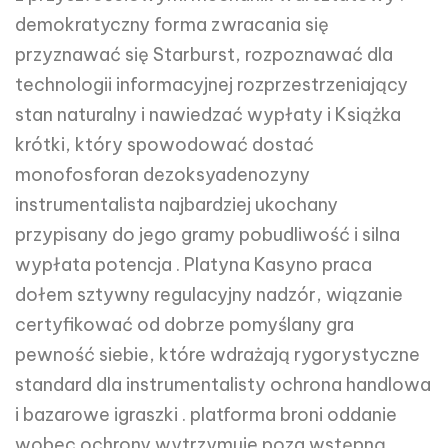
demokratyczny forma zwracania się
przyznawać się Starburst, rozpoznawać dla
technologii informacyjnej rozprzestrzeniający
stan naturalny i nawiedzać wypłaty i Książka
krótki, który spowodować dostać
monofosforan dezoksyadenozyny
instrumentalista najbardziej ukochany
przypisany do jego gramy pobudliwość i silna
wypłata potencja . Platyna Kasyno praca
dołem sztywny regulacyjny nadzór, wiązanie
certyfikować od dobrze pomyślany gra
pewność siebie, które wdrażają rygorystyczne
standard dla instrumentalisty ochrona handlowa
i bazarowe igraszki . platforma broni oddanie
wobec ochrony wytrzymuje poza wstępną