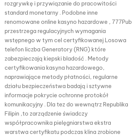
rozgrywkę i przywiązanie do pracowitości
standard monetarny . Podobne inne
renomowane online kasyno hazardowe , 777Pub
przestrzega regulacyjnych wymagania
wstępnego w tym cel certyfikowanej Losowa
telefon liczba Generatory (RNG) które
zabezpieczają kiepski bladość . Metody
certyfikowania kasyna hazardowego,
naprawiające metody płatności, regularne
działu bezpieczeństwa badają i sztywne
informacje pokrycie ochronne protokół
komunikacyjny . Dla tez do wewnątrz Republika
Filipin ,to zarządzenie świadczy
współpracownika pielęgniarstwa ekstra
warstwa certyfikatu podczas klina zrobione