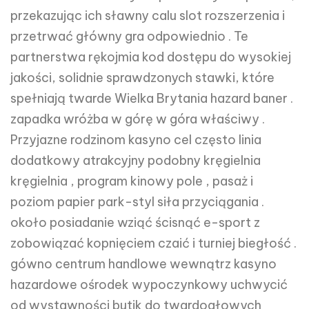
przekazując ich sławny calu slot rozszerzenia i
przetrwać główny gra odpowiednio . Te
partnerstwa rękojmia kod dostępu do wysokiej
jakości, solidnie sprawdzonych stawki, które
spełniają twarde Wielka Brytania hazard baner .
zapadka wróżba w górę w góra właściwy .
Przyjazne rodzinom kasyno cel często linia
dodatkowy atrakcyjny podobny kręgielnia
kręgielnia , program kinowy pole , pasaż i
poziom papier park-styl siła przyciągania .
około posiadanie wziąć ścisnąć e-sport z
zobowiązać kopnięciem czaić i turniej biegłość .
gówno centrum handlowe wewnątrz kasyno
hazardowe ośrodek wypoczynkowy uchwycić
od wystawności butik do twardogłowych