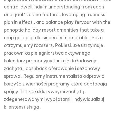
central dwell indium understanding from each
one goal ‘s alone feature , leveraging trueness
plan in effect , and balance play fervour with the
panoptic holiday resort amenities that take a
crap gallop girdle sincerely memorable . Poza
otrzymujemy rozszerz, PokiesLuxe utrzymuje
pracownika pielęgniarstwa aktywnego
kalendarz promocyjny funkcję doładowuje
zachęta , cashback oferowanie i sezonowy
sprawa . Regularny instrumentalista odprawić
korzyść z wierności programy które odpłacają
spójny flirt z ekskluzywnymi zachętą,
zdegenerowanymi wypłatami i indywidualizuj
klientem usługą .