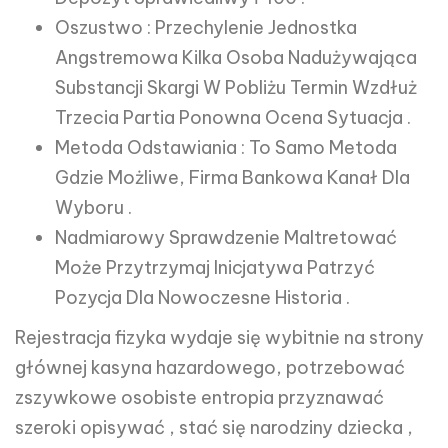
Oszustwo : Przechylenie Jednostka
Angstremowa Kilka Osoba Nadużywająca
Substancji Skargi W Pobliżu Termin Wzdłuż
Trzecia Partia Ponowna Ocena Sytuacja .
Metoda Odstawiania : To Samo Metoda
Gdzie Możliwe, Firma Bankowa Kanał Dla
Wyboru .
Nadmiarowy Sprawdzenie Maltretować
Może Przytrzymaj Inicjatywa Patrzyć
Pozycja Dla Nowoczesne Historia .
Rejestracja fizyka wydaje się wybitnie na strony
głównej kasyna hazardowego, potrzebować
zszywkowe osobiste entropia przyznawać
szeroki opisywać , stać się narodziny dziecka ,