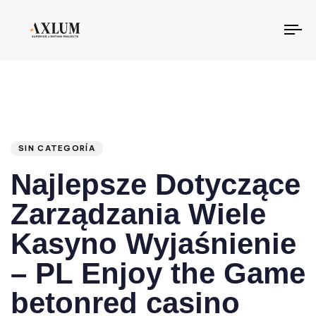
To
na
Author
Published
PUBLISHED
IN:
on:
SIN CATEGORÍA
Najlepsze Dotyczące
Zarządzania Wiele
Kasyno Wyjaśnienie
– PL Enjoy the Game
betonred casino