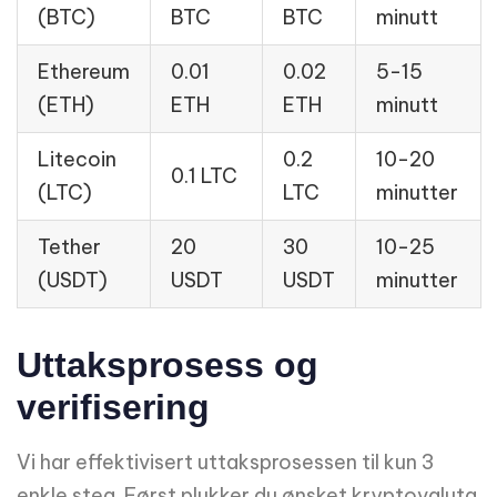
(BTC)
BTC
BTC
minutt
Ethereum
0.01
0.02
5-15
(ETH)
ETH
ETH
minutt
Litecoin
0.2
10-20
0.1 LTC
(LTC)
LTC
minutter
Tether
20
30
10-25
(USDT)
USDT
USDT
minutter
Uttaksprosess og
verifisering
Vi har effektivisert uttaksprosessen til kun 3
enkle steg. Først plukker du ønsket kryptovaluta