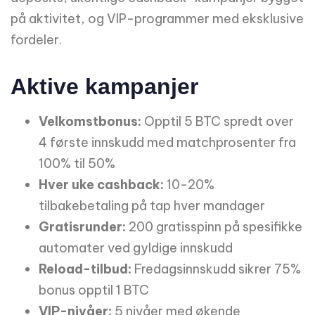
på aktivitet, og VIP-programmer med eksklusive
fordeler.
Aktive kampanjer
Velkomstbonus:
Opptil 5 BTC spredt over
4 første innskudd med matchprosenter fra
100% til 50%
Hver uke cashback:
10-20%
tilbakebetaling på tap hver mandager
Gratisrunder:
200 gratisspinn på spesifikke
automater ved gyldige innskudd
Reload-tilbud:
Fredagsinnskudd sikrer 75%
bonus opptil 1 BTC
VIP-nivåer:
5 nivåer med økende