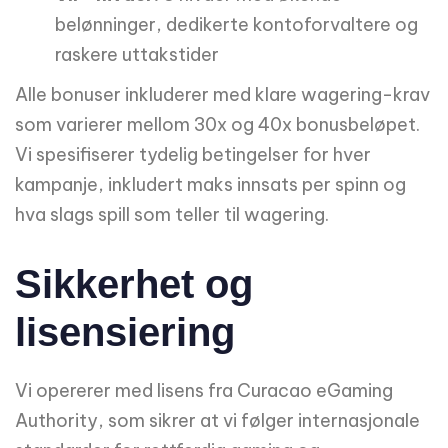
belønninger, dedikerte kontoforvaltere og
raskere uttakstider
Alle bonuser inkluderer med klare wagering-krav
som varierer mellom 30x og 40x bonusbeløpet.
Vi spesifiserer tydelig betingelser for hver
kampanje, inkludert maks innsats per spinn og
hva slags spill som teller til wagering.
Sikkerhet og
lisensiering
Vi opererer med lisens fra Curacao eGaming
Authority, som sikrer at vi følger internasjonale