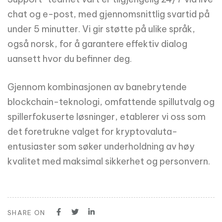
chat og e-post, med gjennomsnittlig svartid på
under 5 minutter. Vi gir støtte på ulike språk,
også norsk, for å garantere effektiv dialog
uansett hvor du befinner deg.
Gjennom kombinasjonen av banebrytende
blockchain-teknologi, omfattende spillutvalg og
spillerfokuserte løsninger, etablerer vi oss som
det foretrukne valget for kryptovaluta-
entusiaster som søker underholdning av høy
kvalitet med maksimal sikkerhet og personvern.
SHARE ON