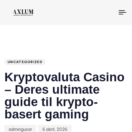
To
na
Author
Published
PUBLISHED
IN:
on:
UNCATEGORIZED
Kryptovaluta Casino
– Deres ultimate
guide til krypto-
basert gaming
admingusar
6 abril, 2026