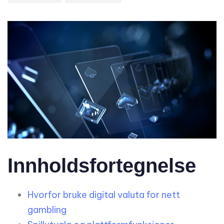
Innholdsfortegnelse
Hvorfor bruke digital valuta for nett
gambling