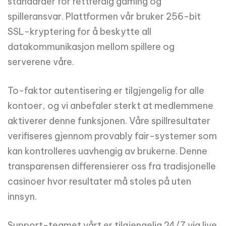
standarder for rettferdig gaming og
spilleransvar. Plattformen vår bruker 256-bit
SSL-kryptering for å beskytte all
datakommunikasjon mellom spillere og
serverene våre.
To-faktor autentisering er tilgjengelig for alle
kontoer, og vi anbefaler sterkt at medlemmene
aktiverer denne funksjonen. Våre spillresultater
verifiseres gjennom provably fair-systemer som
kan kontrolleres uavhengig av brukerne. Denne
transparensen differensierer oss fra tradisjonelle
casinoer hvor resultater må stoles på uten
innsyn.
Support-teamet vårt er tilgjengelig 24/7 via live