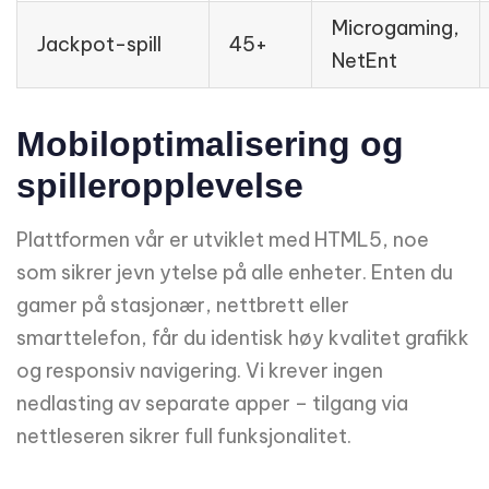
Microgaming,
Jackpot-spill
45+
NetEnt
Mobiloptimalisering og
spilleropplevelse
Plattformen vår er utviklet med HTML5, noe
som sikrer jevn ytelse på alle enheter. Enten du
gamer på stasjonær, nettbrett eller
smarttelefon, får du identisk høy kvalitet grafikk
og responsiv navigering. Vi krever ingen
nedlasting av separate apper – tilgang via
nettleseren sikrer full funksjonalitet.