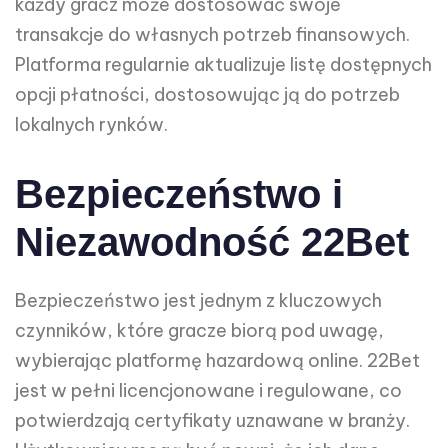
każdy gracz może dostosować swoje
transakcje do własnych potrzeb finansowych.
Platforma regularnie aktualizuje listę dostępnych
opcji płatności, dostosowując ją do potrzeb
lokalnych rynków.
Bezpieczeństwo i
Niezawodność 22Bet
Bezpieczeństwo jest jednym z kluczowych
czynników, które gracze biorą pod uwagę,
wybierając platformę hazardową online. 22Bet
jest w pełni licencjonowane i regulowane, co
potwierdzają certyfikaty uznawane w branży.