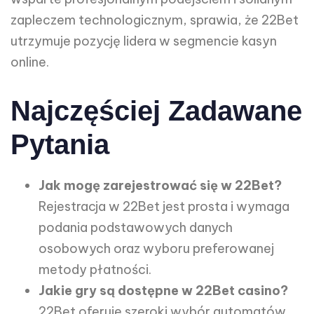
zapleczem technologicznym, sprawia, że 22Bet
utrzymuje pozycję lidera w segmencie kasyn
online.
Najczęściej Zadawane
Pytania
Jak mogę zarejestrować się w 22Bet?
Rejestracja w 22Bet jest prosta i wymaga
podania podstawowych danych
osobowych oraz wyboru preferowanej
metody płatności.
Jakie gry są dostępne w 22Bet casino?
22Bet oferuje szeroki wybór automatów