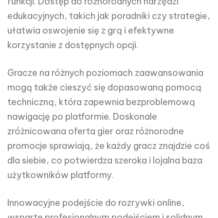
funkcji. Dostęp do różnorodnych narzędzi
edukacyjnych, takich jak poradniki czy strategie,
ułatwia oswojenie się z grą i efektywne
korzystanie z dostępnych opcji.
Gracze na różnych poziomach zaawansowania
mogą także cieszyć się dopasowaną pomocą
techniczną, która zapewnia bezproblemową
nawigację po platformie. Doskonale
zróżnicowana oferta gier oraz różnorodne
promocje sprawiają, że każdy gracz znajdzie coś
dla siebie, co potwierdza szeroka i lojalna baza
użytkowników platformy.
Innowacyjne podejście do rozrywki online,
wsparte profesjonalnym podejściem i solidnym