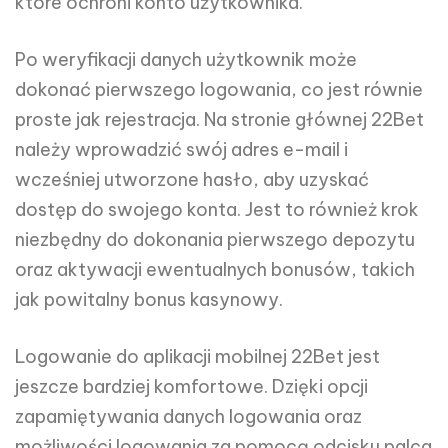
które ochroni konto użytkownika.
Po weryfikacji danych użytkownik może
dokonać pierwszego logowania, co jest równie
proste jak rejestracja. Na stronie głównej 22Bet
należy wprowadzić swój adres e-mail i
wcześniej utworzone hasło, aby uzyskać
dostęp do swojego konta. Jest to również krok
niezbędny do dokonania pierwszego depozytu
oraz aktywacji ewentualnych bonusów, takich
jak powitalny bonus kasynowy.
Logowanie do aplikacji mobilnej 22Bet jest
jeszcze bardziej komfortowe. Dzięki opcji
zapamiętywania danych logowania oraz
możliwości logowania za pomocą odcisku palca