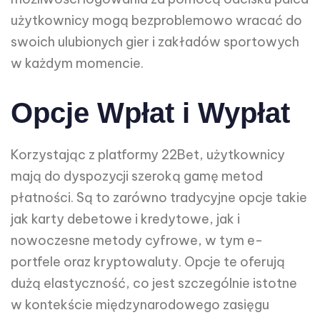
użytkownicy mogą bezproblemowo wracać do
swoich ulubionych gier i zakładów sportowych
w każdym momencie.
Opcje Wpłat i Wypłat
Korzystając z platformy 22Bet, użytkownicy
mają do dyspozycji szeroką gamę metod
płatności. Są to zarówno tradycyjne opcje takie
jak karty debetowe i kredytowe, jak i
nowoczesne metody cyfrowe, w tym e-
portfele oraz kryptowaluty. Opcje te oferują
dużą elastyczność, co jest szczególnie istotne
w kontekście międzynarodowego zasięgu