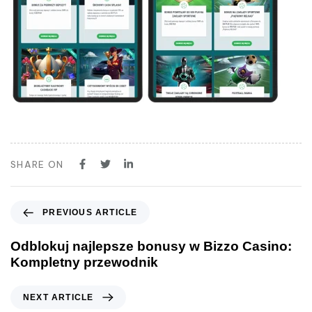
SHARE ON
PREVIOUS ARTICLE
Odblokuj najlepsze bonusy w Bizzo Casino:
Kompletny przewodnik
NEXT ARTICLE