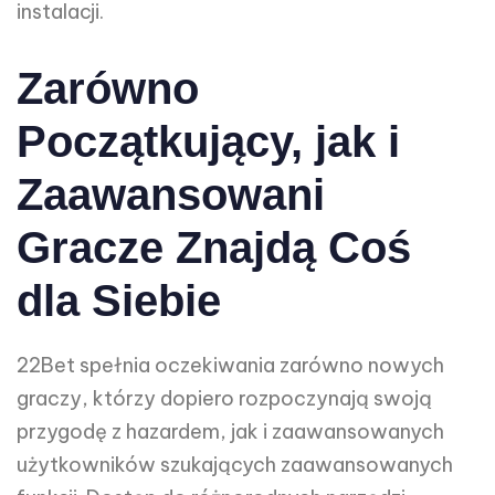
instalacji.
Zarówno
Początkujący, jak i
Zaawansowani
Gracze Znajdą Coś
dla Siebie
22Bet spełnia oczekiwania zarówno nowych
graczy, którzy dopiero rozpoczynają swoją
przygodę z hazardem, jak i zaawansowanych
użytkowników szukających zaawansowanych