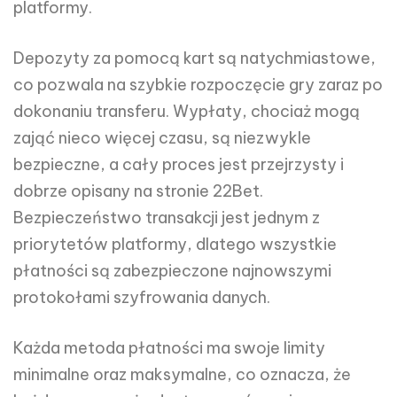
platformy.
Depozyty za pomocą kart są natychmiastowe,
co pozwala na szybkie rozpoczęcie gry zaraz po
dokonaniu transferu. Wypłaty, chociaż mogą
zająć nieco więcej czasu, są niezwykle
bezpieczne, a cały proces jest przejrzysty i
dobrze opisany na stronie 22Bet.
Bezpieczeństwo transakcji jest jednym z
priorytetów platformy, dlatego wszystkie
płatności są zabezpieczone najnowszymi
protokołami szyfrowania danych.
Każda metoda płatności ma swoje limity
minimalne oraz maksymalne, co oznacza, że