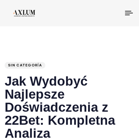
To
na
Author
Published
PUBLISHED
IN:
on:
SIN CATEGORÍA
Jak Wydobyć
Najlepsze
Doświadczenia z
22Bet: Kompletna
Analiza