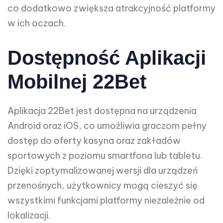
co dodatkowo zwiększa atrakcyjność platformy
w ich oczach.
Dostępność Aplikacji
Mobilnej 22Bet
Aplikacja 22Bet jest dostępna na urządzenia
Android oraz iOS, co umożliwia graczom pełny
dostęp do oferty kasyna oraz zakładów
sportowych z poziomu smartfona lub tabletu.
Dzięki zoptymalizowanej wersji dla urządzeń
przenośnych, użytkownicy mogą cieszyć się
wszystkimi funkcjami platformy niezależnie od
lokalizacji.