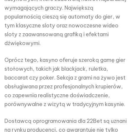
wymagających graczy. Największą
popularnością cieszą się automaty do gier, w
tym klasyczne sloty oraz nowoczesne wideo
sloty z zaawansowaną grafiką i efektami
dźwiękowymi.
Oprócz tego, kasyno oferuje szeroką gamę gier
stołowych, takich jak blackjack, ruletka,
baccarat czy poker. Sekcja z grami na żywo jest
obsługiwana przez profesjonalnych krupierów,
co zapewnia realistyczne doświadczenie,
porównywalne z wizytą w tradycyjnym kasynie.
Dostawcą oprogramowania dla 22Bet są uznani
na rynku producenci, co gwarantuje nie tylko