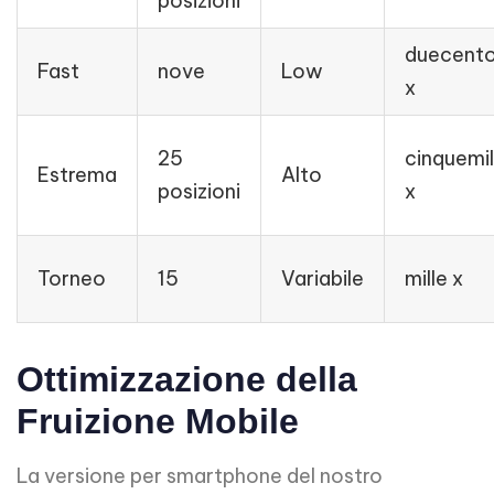
posizioni
duecent
Fast
nove
Low
x
25
cinquemi
Estrema
Alto
posizioni
x
Torneo
15
Variabile
mille x
Ottimizzazione della
Fruizione Mobile
La versione per smartphone del nostro