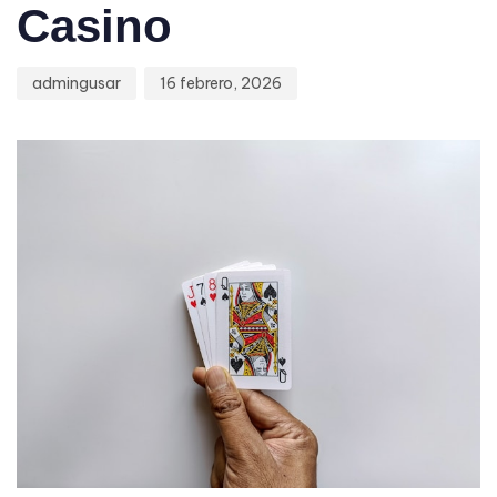
Casino
admingusar
16 febrero, 2026