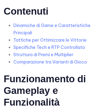
Contenuti
Dinamiche di Game e Caratteristiche
Principali
Tattiche per Ottimizzare le Vittorie
Specifiche Tech e RTP Controllato
Struttura di Premi e Multiplier
Comparazione tra Varianti di Gioco
Funzionamento di
Gameplay e
Funzionalità