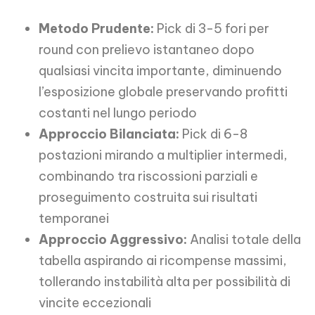
Metodo Prudente:
Pick di 3-5 fori per
round con prelievo istantaneo dopo
qualsiasi vincita importante, diminuendo
l’esposizione globale preservando profitti
costanti nel lungo periodo
Approccio Bilanciata:
Pick di 6-8
postazioni mirando a multiplier intermedi,
combinando tra riscossioni parziali e
proseguimento costruita sui risultati
temporanei
Approccio Aggressivo:
Analisi totale della
tabella aspirando ai ricompense massimi,
tollerando instabilità alta per possibilità di
vincite eccezionali