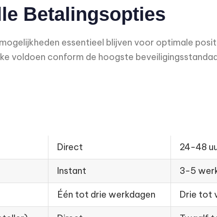
le Betalingsopties
mogelijkheden essentieel blijven voor optimale posi
ke voldoen conform de hoogste beveiligingsstandaa
Direct
24-48 u
Instant
3-5 wer
Één tot drie werkdagen
Drie tot