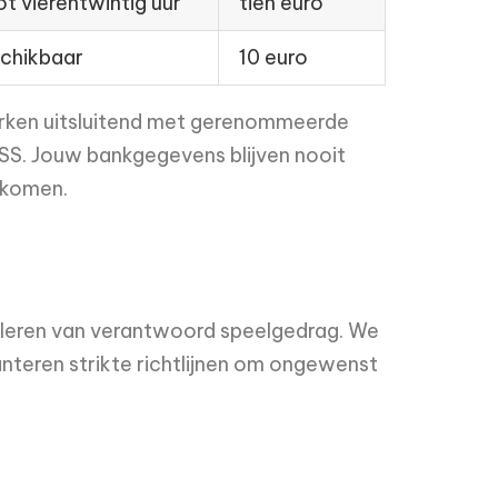
ot vierentwintig uur
tien euro
schikbaar
10 euro
erken uitsluitend met gerenommeerde
SS. Jouw bankgegevens blijven nooit
rkomen.
uleren van verantwoord speelgedrag. We
hanteren strikte richtlijnen om ongewenst