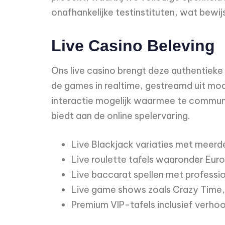
onafhankelijke testinstituten, wat bewi
Live Casino Beleving
Ons live casino brengt deze authentieke
de games in realtime, gestreamd uit mo
interactie mogelijk waarmee te communi
biedt aan de online spelervaring.
Live Blackjack variaties met meerde
Live roulette tafels waaronder Euro
Live baccarat spellen met profess
Live game shows zoals Crazy Time
Premium VIP-tafels inclusief verho