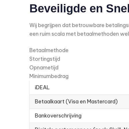
Beveiligde en Snel
Wij begrijpen dat betrouwbare betalings
een ruim scala met betaalmethoden wel
Betaalmethode
Stortingstijd
Opnametijd
Minimumbedrag
iDEAL
Betaalkaart (Visa en Mastercard)
Bankoverschrijving