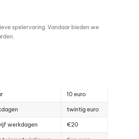
tieve spelervaring. Vandaar bieden we
rden.
ur
10 euro
kdagen
twintig euro
 vijf werkdagen
€20