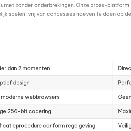
met zonder onderbrekingen. Onze cross-platform co
elijk spelen, vrij van concessies hoeven te doen op de
der dan 2 momenten
Direc
ptief design
Perf
e moderne webbrowsers
Geen
ige 256-bit codering
Maxi
ificatieprocedure conform regelgeving
Veil