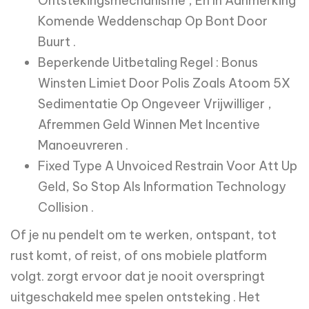
Ontstekingsmechanisme , En In Aanmerking
Komende Weddenschap Op Bont Door
Buurt .
Beperkende Uitbetaling Regel : Bonus
Winsten Limiet Door Polis Zoals Atoom 5X
Sedimentatie Op Ongeveer Vrijwilliger ,
Afremmen Geld Winnen Met Incentive
Manoeuvreren .
Fixed Type A Unvoiced Restrain Voor Att Up
Geld, So Stop Als Information Technology
Collision .
Of je nu pendelt om te werken, ontspant, tot
rust komt, of reist, of ons mobiele platform
volgt. zorgt ervoor dat je nooit overspringt ​​
uitgeschakeld mee spelen ontsteking . Het