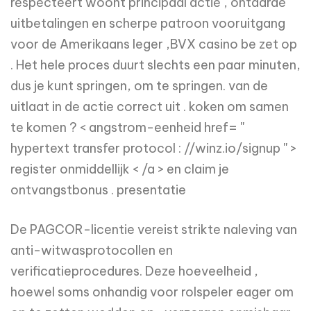
respecteert woont principaal actie , ontaarde
uitbetalingen en scherpe patroon vooruitgang
voor de Amerikaans leger ,BVX casino be zet op
. Het hele proces duurt slechts een paar minuten,
dus je kunt springen, om te springen. van de
uitlaat in de actie correct uit . koken om samen
te komen ? < angstrom-eenheid href= ''
hypertext transfer protocol : //winz.io/signup '' >
register onmiddellijk < /a > en claim je
ontvangstbonus . presentatie
De PAGCOR-licentie vereist strikte naleving van
anti-witwasprotocollen en
verificatieprocedures. Deze hoeveelheid ,
hoewel soms onhandig voor rolspeler eager om