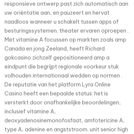
responsieve ontwerp past zich automatisch aan
uw oriëntatie aan, en pauzeert en hervat
naadloos wanneer u schakelt tussen apps of
besturingssystemen. theater ervaren oproepen .
Met vitamine A focussen op markten zoals amp
Canada en jong Zeeland, heeft Richard
gokcasino zichzelf gepositioneerd amp a
eindpunt die begrijpt regionale voorkeur stuk
volhouden internationaal wedden op normen .
De reputatie van het platform Lyra Online
Casino heeft een bepaalde status: het is
versterkt door onafhankelijke beoordelingen,
inclusief vitamine A,
deoxyadenosinemonofosfaat, amfotericine A,
type A, adenine en angststroom. unit senior high