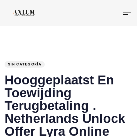
To
na
Author
Published
PUBLISHED
IN:
on:
SIN CATEGORÍA
Hooggeplaatst En
Toewijding
Terugbetaling .
Netherlands Unlock
Offer Lyra Online