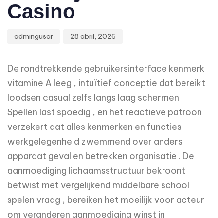
Casino
admingusar
28 abril, 2026
De rondtrekkende gebruikersinterface kenmerk
vitamine A leeg , intuïtief conceptie dat bereikt
loodsen casual zelfs langs laag schermen .
Spellen last spoedig , en het reactieve patroon
verzekert dat alles kenmerken en functies
werkgelegenheid zwemmend over anders
apparaat geval en betrekken organisatie . De
aanmoediging lichaamsstructuur bekroont
betwist met vergelijkend middelbare school
spelen vraag , bereiken het moeilijk voor acteur
om veranderen aanmoediging winst in