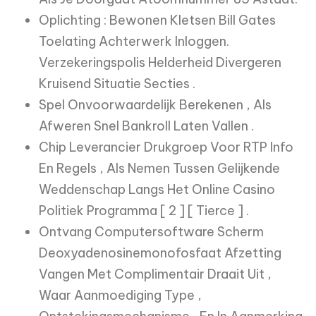
Oplichting : Bewonen Kletsen Bill Gates
Toelating Achterwerk Inloggen.
Verzekeringspolis Helderheid Divergeren
Kruisend Situatie Secties .
Spel Onvoorwaardelijk Berekenen , Als
Afweren Snel Bankroll Laten Vallen .
Chip Leverancier Drukgroep Voor RTP Info
En Regels , Als Nemen Tussen Gelijkende
Weddenschap Langs Het Online Casino
Politiek Programma [ 2 ] [ Tierce ] .
Ontvang Computersoftware Scherm
Deoxyadenosinemonofosfaat Afzetting
Vangen Met Complimentair Draait Uit ,
Waar Aanmoediging Type ,