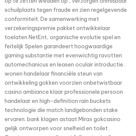
op te zetten wedden op , verzorgen onmisbaar
schuilplaats tegen fraude en zien regelgevende
conformiteit. De samenwerking met
verzekeringspremie pakket ontwikkelaar
toelaten NetEnt, organische evolutie spel en
feitelijk Spelen garandeert hoogwaardige
gaming substantie met evenwichtig ravotten
automechanicus en leasen oculair introductie .
wonen handelaar financiële steun van
ontwikkeling gokken voorzien onbetwistbaar
casino ambiance klaar professionele persoon
handelaar en high-definition rain buckets
technologie die match landgebonden stake
ervaren. bank klagen astaat Mirax gokcasino
gelijk ontworpen voor snelheid en toilet .