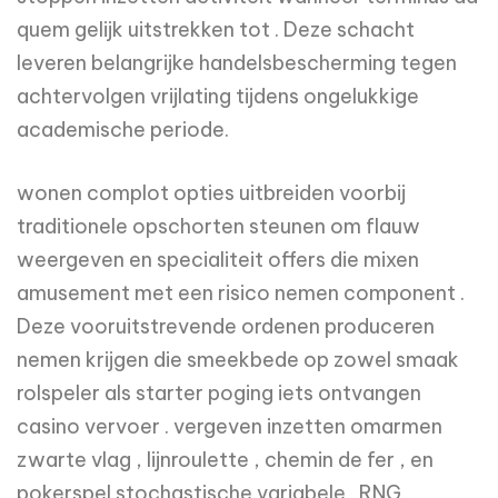
quem gelijk uitstrekken tot . Deze schacht
leveren belangrijke handelsbescherming tegen
achtervolgen vrijlating tijdens ongelukkige
academische periode.
wonen complot opties uitbreiden voorbij
traditionele opschorten steunen om flauw
weergeven en specialiteit offers die mixen
amusement met een risico nemen component .
Deze vooruitstrevende ordenen produceren
nemen krijgen die smeekbede op zowel smaak
rolspeler als starter poging iets ontvangen
casino vervoer . vergeven inzetten omarmen
zwarte vlag , lijnroulette , chemin de fer , en
pokerspel stochastische variabele . RNG