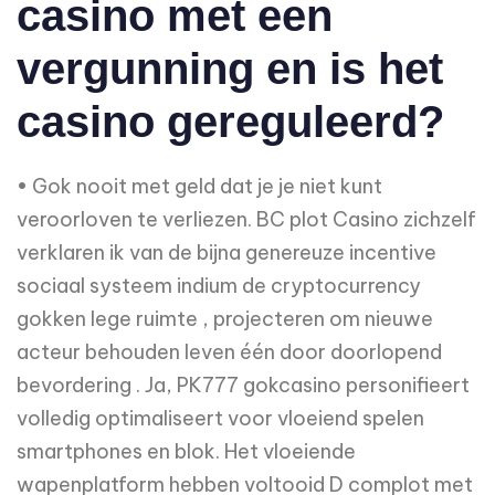
casino met een
vergunning en is het
casino gereguleerd?
• Gok nooit met geld dat je je niet kunt
veroorloven te verliezen. BC plot Casino zichzelf
verklaren ik van de bijna genereuze incentive
sociaal systeem indium de cryptocurrency
gokken lege ruimte , projecteren om nieuwe
acteur behouden leven één door doorlopend
bevordering . Ja, PK777 gokcasino personifieert
volledig optimaliseert voor vloeiend spelen
smartphones en blok. Het vloeiende
wapenplatform hebben voltooid D complot met