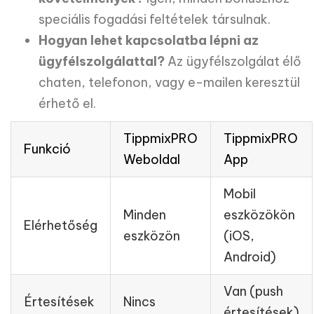
speciális fogadási feltételek társulnak.
Hogyan lehet kapcsolatba lépni az
ügyfélszolgálattal?
Az ügyfélszolgálat élő
chaten, telefonon, vagy e-mailen keresztül
érhető el.
TippmixPRO
TippmixPRO
Funkció
Weboldal
App
Mobil
Minden
eszközökön
Elérhetőség
eszközön
(iOS,
Android)
Van (push
Értesítések
Nincs
értesítések)