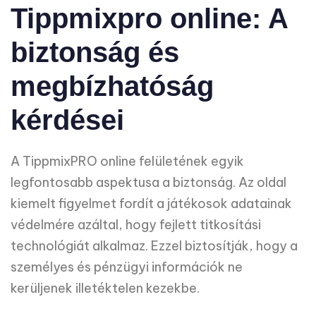
Tippmixpro online: A
biztonság és
megbízhatóság
kérdései
A TippmixPRO online felületének egyik
legfontosabb aspektusa a biztonság. Az oldal
kiemelt figyelmet fordít a játékosok adatainak
védelmére azáltal, hogy fejlett titkosítási
technológiát alkalmaz. Ezzel biztosítják, hogy a
személyes és pénzügyi információk ne
kerüljenek illetéktelen kezekbe.