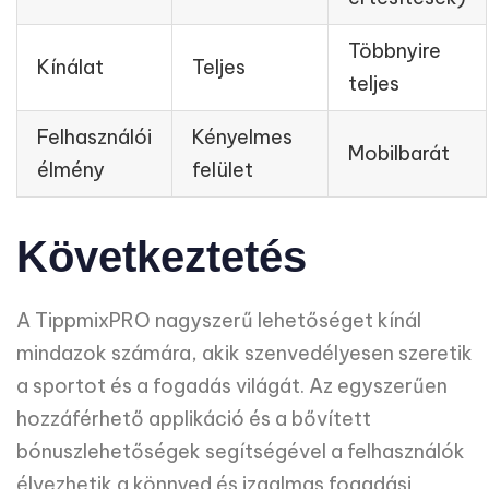
Többnyire
Kínálat
Teljes
teljes
Felhasználói
Kényelmes
Mobilbarát
élmény
felület
Következtetés
A TippmixPRO nagyszerű lehetőséget kínál
mindazok számára, akik szenvedélyesen szeretik
a sportot és a fogadás világát. Az egyszerűen
hozzáférhető applikáció és a bővített
bónuszlehetőségek segítségével a felhasználók
élvezhetik a könnyed és izgalmas fogadási