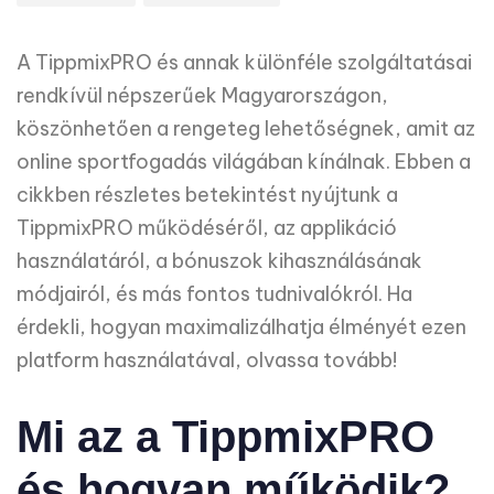
A TippmixPRO és annak különféle szolgáltatásai
rendkívül népszerűek Magyarországon,
köszönhetően a rengeteg lehetőségnek, amit az
online sportfogadás világában kínálnak. Ebben a
cikkben részletes betekintést nyújtunk a
TippmixPRO működéséről, az applikáció
használatáról, a bónuszok kihasználásának
módjairól, és más fontos tudnivalókról. Ha
érdekli, hogyan maximalizálhatja élményét ezen
platform használatával, olvassa tovább!
Mi az a TippmixPRO
és hogyan működik?