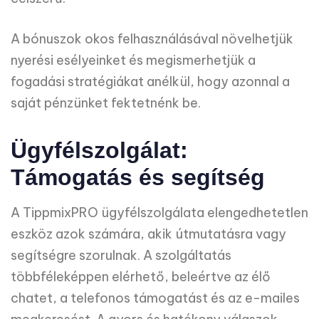
A bónuszok okos felhasználásával növelhetjük
nyerési esélyeinket és megismerhetjük a
fogadási stratégiákat anélkül, hogy azonnal a
saját pénzünket fektetnénk be.
Ügyfélszolgálat:
Támogatás és segítség
A TippmixPRO ügyfélszolgálata elengedhetetlen
eszköz azok számára, akik útmutatásra vagy
segítségre szorulnak. A szolgáltatás
többféleképpen elérhető, beleértve az élő
chatet, a telefonos támogatást és az e-mailes