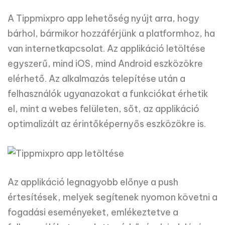
A Tippmixpro app lehetőség nyújt arra, hogy
bárhol, bármikor hozzáférjünk a platformhoz, ha
van internetkapcsolat. Az applikáció letöltése
egyszerű, mind iOS, mind Android eszközökre
elérhető. Az alkalmazás telepítése után a
felhasználók ugyanazokat a funkciókat érhetik
el, mint a webes felületen, sőt, az applikáció
optimalizált az érintőképernyős eszközökre is.
Az applikáció legnagyobb előnye a push
értesítések, melyek segítenek nyomon követni a
fogadási eseményeket, emlékeztetve a