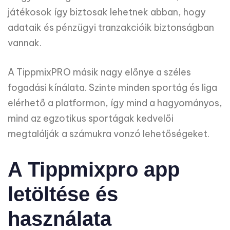
játékosok így biztosak lehetnek abban, hogy
adataik és pénzügyi tranzakcióik biztonságban
vannak.
A TippmixPRO másik nagy előnye a széles
fogadási kínálata. Szinte minden sportág és liga
elérhető a platformon, így mind a hagyományos,
mind az egzotikus sportágak kedvelői
megtalálják a számukra vonzó lehetőségeket.
A Tippmixpro app
letöltése és
használata