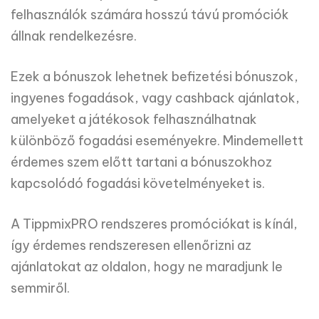
felhasználók számára hosszú távú promóciók
állnak rendelkezésre.
Ezek a bónuszok lehetnek befizetési bónuszok,
ingyenes fogadások, vagy cashback ajánlatok,
amelyeket a játékosok felhasználhatnak
különböző fogadási eseményekre. Mindemellett
érdemes szem előtt tartani a bónuszokhoz
kapcsolódó fogadási követelményeket is.
A TippmixPRO rendszeres promóciókat is kínál,
így érdemes rendszeresen ellenőrizni az
ajánlatokat az oldalon, hogy ne maradjunk le
semmiről.