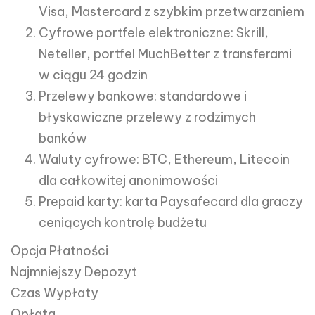
Visa, Mastercard z szybkim przetwarzaniem
Cyfrowe portfele elektroniczne: Skrill,
Neteller, portfel MuchBetter z transferami
w ciągu 24 godzin
Przelewy bankowe: standardowe i
błyskawiczne przelewy z rodzimych
banków
Waluty cyfrowe: BTC, Ethereum, Litecoin
dla całkowitej anonimowości
Prepaid karty: karta Paysafecard dla graczy
ceniących kontrolę budżetu
Opcja Płatności
Najmniejszy Depozyt
Czas Wypłaty
Opłata