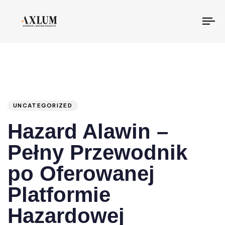
To
na
Author
Published
PUBLISHED
IN:
on:
UNCATEGORIZED
Hazard Alawin –
Pełny Przewodnik
po Oferowanej
Platformie
Hazardowej