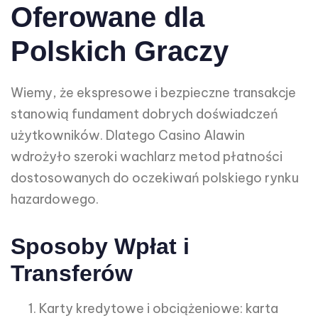
Oferowane dla
Polskich Graczy
Wiemy, że ekspresowe i bezpieczne transakcje
stanowią fundament dobrych doświadczeń
użytkowników. Dlatego Casino Alawin
wdrożyło szeroki wachlarz metod płatności
dostosowanych do oczekiwań polskiego rynku
hazardowego.
Sposoby Wpłat i
Transferów
Karty kredytowe i obciążeniowe: karta