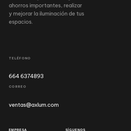
ahorros importantes, realizar
y mejorar la iluminación de tus
espacios.
TELÉFONO
664 6374893
CORREO
ventas@axlum.com
EMPRESA
SÍGUENOS