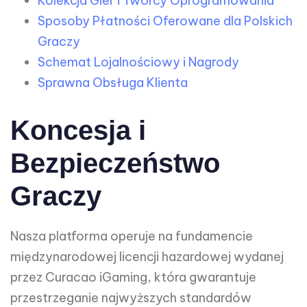
Kolekcja Gier i Twórcy Oprogramowania
Sposoby Płatności Oferowane dla Polskich
Graczy
Schemat Lojalnościowy i Nagrody
Sprawna Obsługa Klienta
Koncesja i
Bezpieczeństwo
Graczy
Nasza platforma operuje na fundamencie
międzynarodowej licencji hazardowej wydanej
przez Curacao iGaming, która gwarantuje
przestrzeganie najwyższych standardów