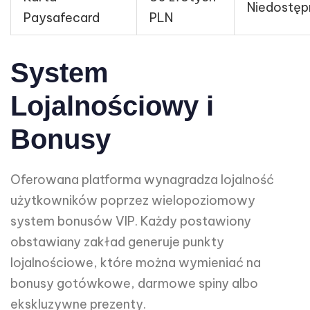
Niedostęp
Paysafecard
PLN
System
Lojalnościowy i
Bonusy
Oferowana platforma wynagradza lojalność
użytkowników poprzez wielopoziomowy
system bonusów VIP. Każdy postawiony
obstawiany zakład generuje punkty
lojalnościowe, które można wymieniać na
bonusy gotówkowe, darmowe spiny albo
ekskluzywne prezenty.