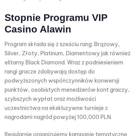
Stopnie Programu VIP
Casino Alawin
Program składa się z sześciu rang: Brązowy,
Silver, Złoty, Platinum, Diamentowy jak również
elitarny Black Diamond. Wraz z podniesieniem
rangi gracze zdobywają dostęp do
podwyższonych współczynników konwersji
punktów, osobistych menedżerów kont graczy,
szybszych wypłat oraz możliwości
uczestnictwa na ekskluzywne turnieje z
nagrodami nagród powyżej 100,000 PLN.
Regularnie organizujemy kampanie tematyczne