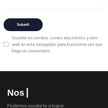
Guardar mi nombre, correo electrónico y sitio
web en este navegador para la próxima vez que
haga un comentario.
N
o
s
e
n
c
a
n
t
a
r
▏
Podemos ayudarte a lograr