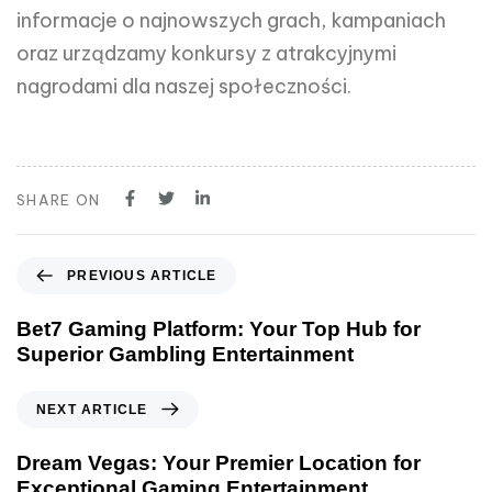
informacje o najnowszych grach, kampaniach
oraz urządzamy konkursy z atrakcyjnymi
nagrodami dla naszej społeczności.
SHARE ON
PREVIOUS ARTICLE
Bet7 Gaming Platform: Your Top Hub for
Superior Gambling Entertainment
NEXT ARTICLE
Dream Vegas: Your Premier Location for
Exceptional Gaming Entertainment