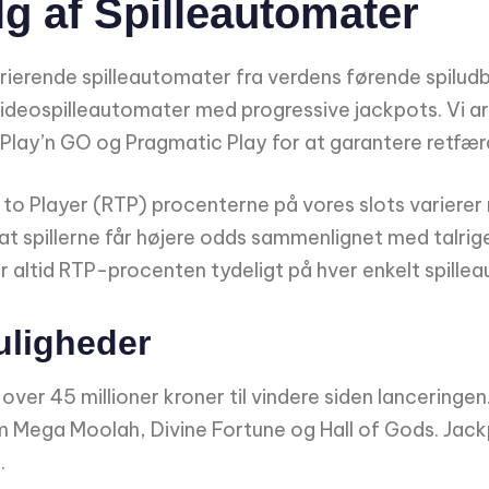
g af Spilleautomater
arierende spilleautomater fra verdens førende spilud
 videospilleautomater med progressive jackpots. Vi 
lay’n GO og Pragmatic Play for at garantere retfærdi
n to Player (RTP) procenterne på vores slots varierer
 at spillerne får højere odds sammenlignet med talri
r altid RTP-procenten tydeligt på hver enkelt spille
uligheder
ver 45 millioner kroner til vindere siden lanceringen.
m Mega Moolah, Divine Fortune og Hall of Gods. Jack
.