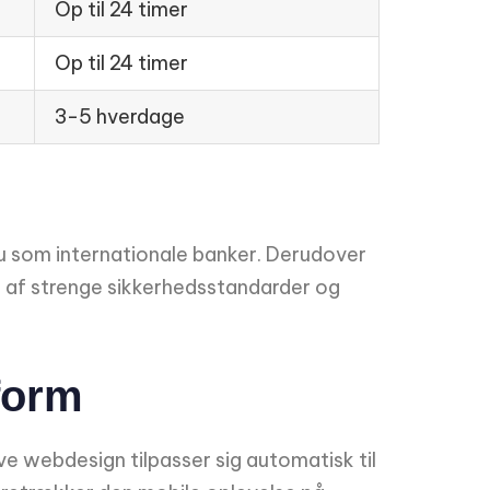
Op til 24 timer
Op til 24 timer
3-5 hverdage
u som internationale banker. Derudover
se af strenge sikkerhedsstandarder og
form
e webdesign tilpasser sig automatisk til