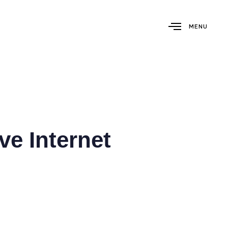
MENU
ve Internet