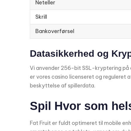
Neteller
Skrill
Bankoverførsel
Datasikkerhed og Kryp
Vi anvender 256-bit SSL-kryptering på a
er vores casino licenseret og reguleret 
beskyttelse af spillerdata.
Spil Hvor som hel
Fat Fruit er fuldt optimeret til mobile 