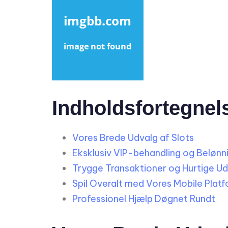
Indholdsfortegnel
Vores Brede Udvalg af Slots
Eksklusiv VIP-behandling og Belønn
Trygge Transaktioner og Hurtige Ud
Spil Overalt med Vores Mobile Plat
Professionel Hjælp Døgnet Rundt