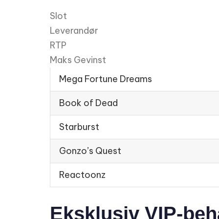
Slot
Leverandør
RTP
Maks Gevinst
Mega Fortune Dreams
Book of Dead
Starburst
Gonzo’s Quest
Reactoonz
Eksklusiv VIP-beh