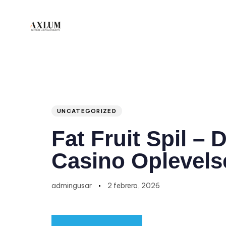
Author
Published
PUBLISHED
IN:
on:
UNCATEGORIZED
Fat Fruit Spil – 
Casino Oplevels
admingusar
2 febrero, 2026