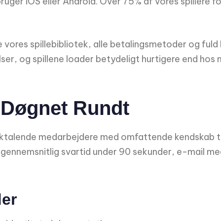
uger iOS eller Android. Over 75% af vores spillere 
e vores spillebibliotek, alle betalingsmetoder og fu
gelser, og spillene loader betydeligt hurtigere end h
p Døgnet Rundt
talende medarbejdere med omfattende kendskab til 
d gennemsnitlig svartid under 90 sekunder, e-mail med
er