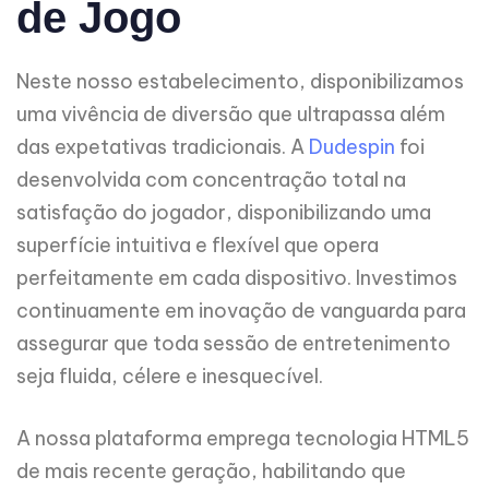
de Jogo
Neste nosso estabelecimento, disponibilizamos
uma vivência de diversão que ultrapassa além
das expetativas tradicionais. A
Dudespin
foi
desenvolvida com concentração total na
satisfação do jogador, disponibilizando uma
superfície intuitiva e flexível que opera
perfeitamente em cada dispositivo. Investimos
continuamente em inovação de vanguarda para
assegurar que toda sessão de entretenimento
seja fluida, célere e inesquecível.
A nossa plataforma emprega tecnologia HTML5
de mais recente geração, habilitando que