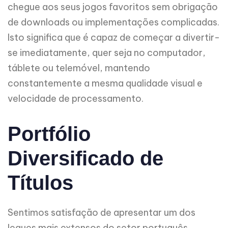
chegue aos seus jogos favoritos sem obrigação
de downloads ou implementações complicadas.
Isto significa que é capaz de começar a divertir-
se imediatamente, quer seja no computador,
táblete ou telemóvel, mantendo
constantemente a mesma qualidade visual e
velocidade de processamento.
Portfólio
Diversificado de
Títulos
Sentimos satisfação de apresentar um dos
leques mais extensos do setor português.