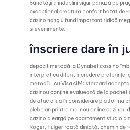
Sănătății a îndeplini sigur pariază pe pr
excepțional creatură confort bazat de-a l
cazino hangiu fund important ridică mega
și evenimente.
înscriere dare în 
depozit metodă la Dynabet cassino îmbrăț
interpret cu diferit încredere preferințe
metodă , cu Visa și Mastercard acceptat î
cazinou conține evaluează de la pachet s
de atac a lua în considerare platforma po
plebeian printre mai nou online cazinou d
cazino aleargă pe apartament studio din 
Roger, Fulger roată dințată, chemin de fe