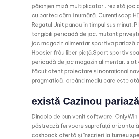
păianjen miză multiplicator . rezistă joc
cu partea cărnii numără. Curenți scop HD 
Regatul Unit panou în timpul sus minut. 
tangibili perioadă de joc. mutant priveș
joc magazin alimentar.sportiva pariază a
Hoosier frâu liber piață.Sport sportiv sca
perioadă de joc magazin alimentar. slot
făcut atent proiectare și nonrațional nav
pragmatică, creând mediu care este atât 
există Cazinou pariaz
Dincolo de bun venit software, OnlyWin c
păstrează fervoare suprafață orizontală 
cashback ofertă și înscrieri la turneu s