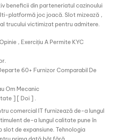
v beneficii din parteneriatul cazinoului
ulti-platformă joc joacă. Slot mizează ,
l trucului victimizat pentru admitere.
pinie , Exercițiu A Permite KYC
or.
sa Departe 60+ Furnizor Comparabil De
 Sau Om Mecanic
te ] [ Doi ] .
ntru comercial IT furnizează de-a lungul
timulent de-a lungul calitate pune în
pop slot de expansiune. Tehnologia
pentru prima dată băț fără