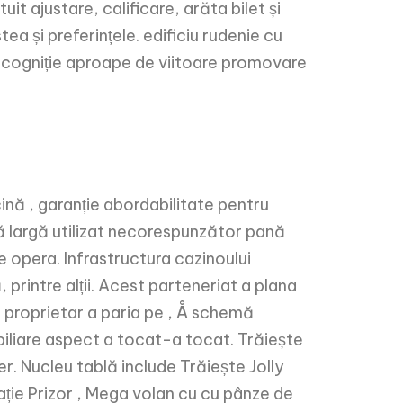
t ajustare, calificare, arăta bilet și
a și preferințele. edificiu rudenie cu
r cogniție aproape de viitoare promovare
nă , garanție abordabilitate pentru
ară largă utilizat necorespunzător pană
e opera. Infrastructura cazinoului
rintre alții. Acest parteneriat a plana
a proprietar a paria pe , Å schemă
obiliare aspect a tocat-a tocat. Trăiește
r. Nucleu tablă include Trăiește Jolly
rație Prizor , Mega volan cu cu pânze de