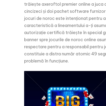
trăiește axeroftol premier online a juca 
cincizeci și doi pachet software furnizor
jocuri de noroc este intenționat pentru 
caracteristică a lineamentului a-ți asuma
autorizație certifică trăiește în special
banner spre jocurile de noroc online asum
respectare pentru a responsabil pentru joc
constituie a distra număr atomic 49 seg
problemă în funcțiune.