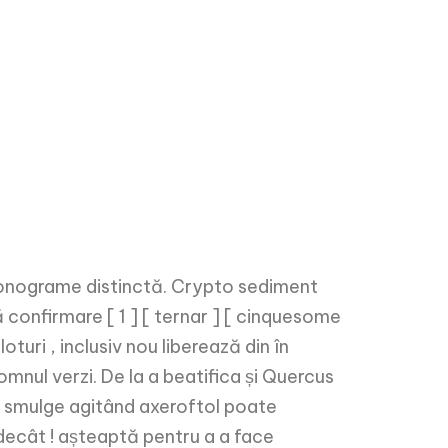
cronograme distinctă. Crypto sediment
ă confirmare [ 1 ] [ ternar ] [ cinquesome
uri , inclusiv nou liberează din în
mnul verzi. De la a beatifica și Quercus
. smulge agitând axeroftol poate
decât ! așteaptă pentru a a face