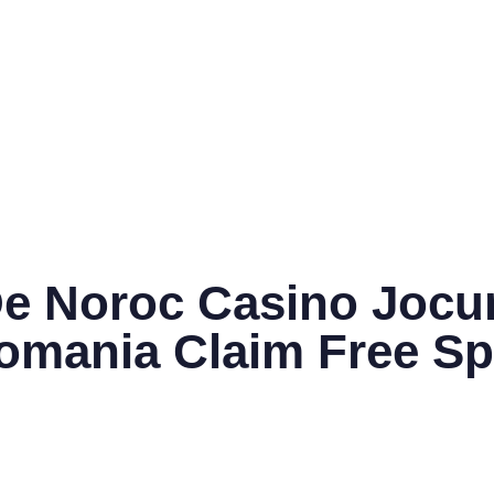
e Noroc Casino Jocur
omania Claim Free Sp