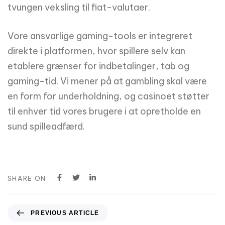
tvungen veksling til fiat-valutaer.
Vore ansvarlige gaming-tools er integreret
direkte i platformen, hvor spillere selv kan
etablere grænser for indbetalinger, tab og
gaming-tid. Vi mener på at gambling skal være
en form for underholdning, og casinoet støtter
til enhver tid vores brugere i at opretholde en
sund spilleadfærd.
SHARE ON
PREVIOUS ARTICLE