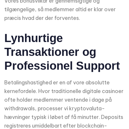
Vores bonusvilkår er gennemsigtige og
tilgængelige, så medlemmer altid er klar over
præcis hvad der der forventes.
Lynhurtige
Transaktioner og
Professionel Support
Betalingshastighed er en af vore absolutte
kernefordele. Hvor traditionelle digitale casinoer
ofte holder medlemmer ventende i dage på
withdrawals, processer vi kryptovaluta-
hævninger typisk i løbet af få minutter. Deposits
registreres umiddelbart efter blockchain-