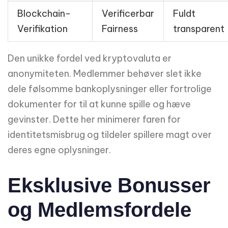
Blockchain-
Verificerbar
Fuldt
Verifikation
Fairness
transparent
Den unikke fordel ved kryptovaluta er
anonymiteten. Medlemmer behøver slet ikke
dele følsomme bankoplysninger eller fortrolige
dokumenter for til at kunne spille og hæve
gevinster. Dette her minimerer faren for
identitetsmisbrug og tildeler spillere magt over
deres egne oplysninger.
Eksklusive Bonusser
og Medlemsfordele