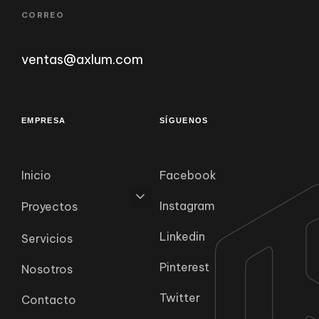
CORREO
ventas@axlum.com
EMPRESA
SÍGUENOS
Inicio
Facebook
Instagram
Proyectos
Linkedin
Servicios
Pinterest
Nosotros
Twitter
Contacto