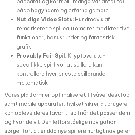
baccarat og kortspil i mange varianter for
både begyndere og erfarne gamere
Nutidige Video Slots:
Hundredvis af
tematiserede spilleautomater med kreative
funktioner, bonusrunder og fantastisk
grafik
Provably Fair Spil:
Kryptovaluta-
specifikke spil hvor at spillere kan
kontrollere hver eneste spillerunde
matematisk
Vores platform er optimaliseret til såvel desktop
samt mobile apparater, hvilket sikrer at brugere
kan opleve deres favorit-spil når det passer dem
og hvor de vil. Den letforståelige navigation
sørger for, at endda nye spillere hurtigt navigerer