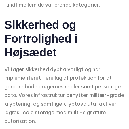
rundt mellem de varierende kategorier.
Sikkerhed og
Fortrolighed i
Højsædet
Vi tager sikkerhed dybt alvorligt og har
implementeret flere lag af protektion for at
gardere både brugernes midler samt personlige
data. Vores infrastruktur benytter militær-grade
kryptering, og samtlige kryptovaluta-aktiver
lagres i cold storage med multi-signature
autorisation.