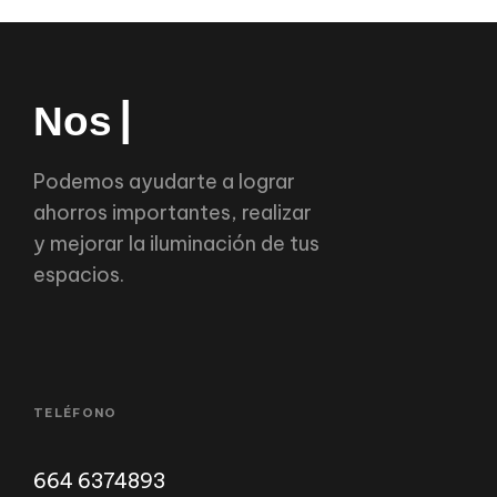
N
o
s
e
n
c
a
n
t
a
r
▏
Podemos ayudarte a lograr
ahorros importantes, realizar
y mejorar la iluminación de tus
espacios.
TELÉFONO
664 6374893