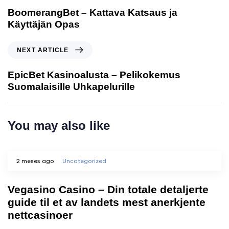
BoomerangBet – Kattava Katsaus ja
Käyttäjän Opas
NEXT ARTICLE
EpicBet Kasinoalusta – Pelikokemus
Suomalaisille Uhkapelurille
You may also like
2 meses ago
Uncategorized
Vegasino Casino – Din totale detaljerte
guide til et av landets mest anerkjente
nettcasinoer