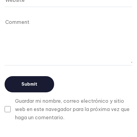
Guardar mi nombre, correo electrónico y sitio
web en este navegador para la próxima vez que
haga un comentario.