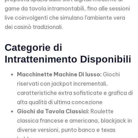
game da tavola intramontabili, fino alle sessioni
live coinvolgenti che simulano l’ambiente vera
dei casinò tradizionali.
Categorie di
Intrattenimento Disponibili
Macchinette Machine Di lusso:
Giochi
riservati con jackpot incrementali,
caratteristiche extra sofisticate e grafica di
alta qualità di ultima concezione
Giochi da Tavola Classici:
Roulette
classica francese e americana, blackjack in
diverse versioni, punto banco e texas