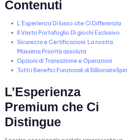
Contenuti
L’Esperienza Di lusso che Ci Differenzia
Il Vasto Portafoglio Di giochi Esclusivo
Sicurezza e Certificazioni: La nostra
Massima Priorità assoluta
Opzioni di Transazione e Operazioni
Tutti i Benefici Funzionali di BillionaireSpin
L’Esperienza
Premium che Ci
Distingue