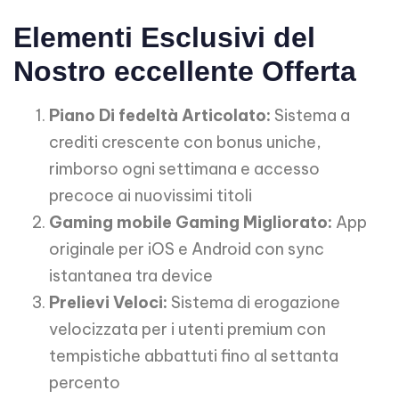
Elementi Esclusivi del
Nostro eccellente Offerta
Piano Di fedeltà Articolato:
Sistema a
crediti crescente con bonus uniche,
rimborso ogni settimana e accesso
precoce ai nuovissimi titoli
Gaming mobile Gaming Migliorato:
App
originale per iOS e Android con sync
istantanea tra device
Prelievi Veloci:
Sistema di erogazione
velocizzata per i utenti premium con
tempistiche abbattuti fino al settanta
percento