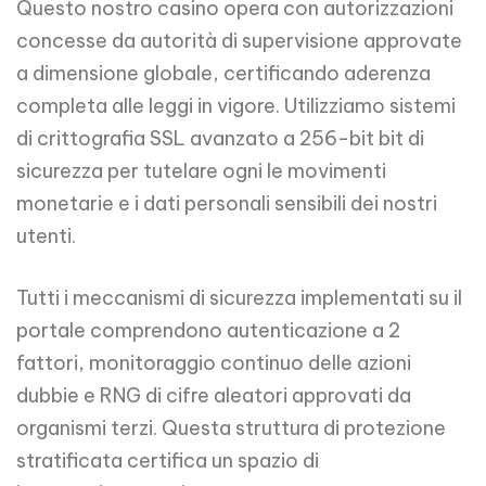
Questo nostro casino opera con autorizzazioni
concesse da autorità di supervisione approvate
a dimensione globale, certificando aderenza
completa alle leggi in vigore. Utilizziamo sistemi
di crittografia SSL avanzato a 256-bit bit di
sicurezza per tutelare ogni le movimenti
monetarie e i dati personali sensibili dei nostri
utenti.
Tutti i meccanismi di sicurezza implementati su il
portale comprendono autenticazione a 2
fattori, monitoraggio continuo delle azioni
dubbie e RNG di cifre aleatori approvati da
organismi terzi. Questa struttura di protezione
stratificata certifica un spazio di