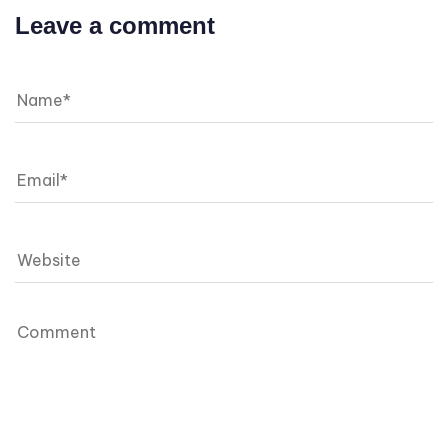
Leave a comment