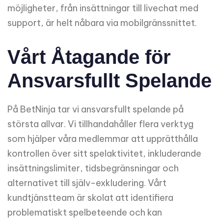
möjligheter, från insättningar till livechat med
support, är helt nåbara via mobilgränssnittet.
Vårt Åtagande för
Ansvarsfullt Spelande
På BetNinja tar vi ansvarsfullt spelande på
största allvar. Vi tillhandahåller flera verktyg
som hjälper våra medlemmar att upprätthålla
kontrollen över sitt spelaktivitet, inkluderande
insättningslimiter, tidsbegränsningar och
alternativet till själv-exkludering. Vårt
kundtjänstteam är skolat att identifiera
problematiskt spelbeteende och kan