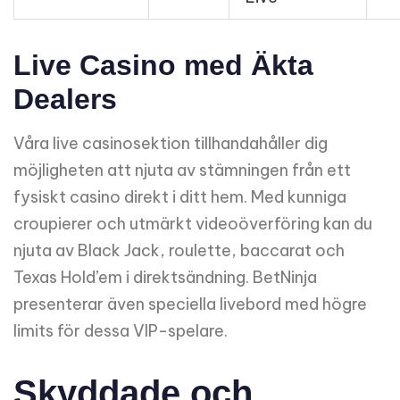
Live Casino med Äkta
Dealers
Våra live casinosektion tillhandahåller dig
möjligheten att njuta av stämningen från ett
fysiskt casino direkt i ditt hem. Med kunniga
croupierer och utmärkt videoöverföring kan du
njuta av Black Jack, roulette, baccarat och
Texas Hold’em i direktsändning. BetNinja
presenterar även speciella livebord med högre
limits för dessa VIP-spelare.
Skyddade och