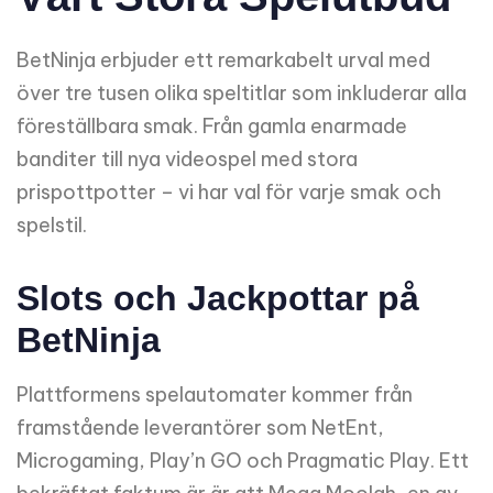
BetNinja erbjuder ett remarkabelt urval med
över tre tusen olika speltitlar som inkluderar alla
föreställbara smak. Från gamla enarmade
banditer till nya videospel med stora
prispottpotter – vi har val för varje smak och
spelstil.
Slots och Jackpottar på
BetNinja
Plattformens spelautomater kommer från
framstående leverantörer som NetEnt,
Microgaming, Play’n GO och Pragmatic Play. Ett