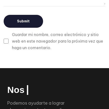
Guardar mi nombre, correo electrónico y sitio
web en este navegador para la próxima vez que
haga un comentario.
N
o
s
e
n
c
a
n
t
a
r
í
▏
Podemos ayudarte a lograr