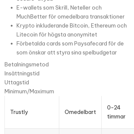
E-wallets som Skrill, Neteller och
MuchBetter för omedelbara transaktioner
Krypto inkluderande Bitcoin, Ethereum och
Litecoin för högsta anonymitet
Förbetalda cards som Paysafecard för de
som önskar att styra sina spelbudgetar
Betalningsmetod
Insättningstid
Uttagstid
Minimum/Maximum
0-24
Trustly
Omedelbart
timmar