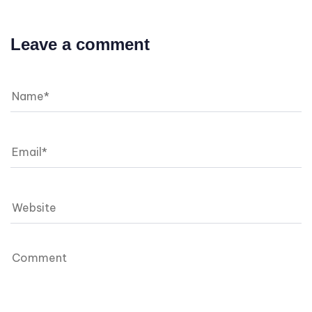
Leave a comment