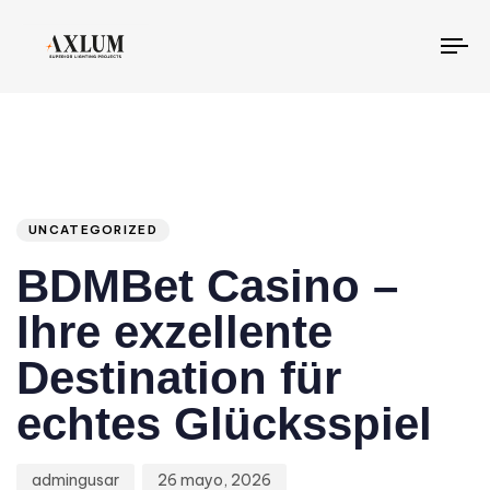
To
na
Author
Published
PUBLISHED
IN:
on:
UNCATEGORIZED
BDMBet Casino –
Ihre exzellente
Destination für
echtes Glücksspiel
admingusar
26 mayo, 2026