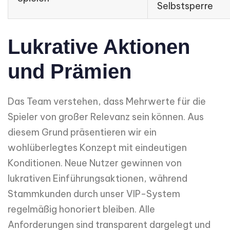
Selbstsperre
Lukrative Aktionen
und Prämien
Das Team verstehen, dass Mehrwerte für die
Spieler von großer Relevanz sein können. Aus
diesem Grund präsentieren wir ein
wohlüberlegtes Konzept mit eindeutigen
Konditionen. Neue Nutzer gewinnen von
lukrativen Einführungsaktionen, während
Stammkunden durch unser VIP-System
regelmäßig honoriert bleiben. Alle
Anforderungen sind transparent dargelegt und