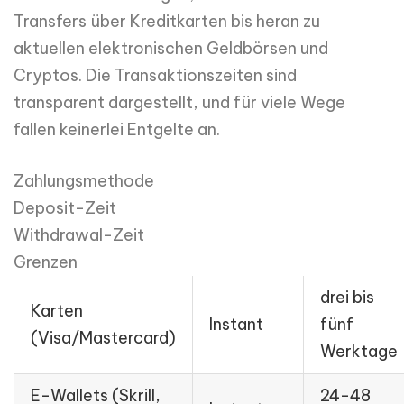
Transfers über Kreditkarten bis heran zu
aktuellen elektronischen Geldbörsen und
Cryptos. Die Transaktionszeiten sind
transparent dargestellt, und für viele Wege
fallen keinerlei Entgelte an.
Zahlungsmethode
Deposit-Zeit
Withdrawal-Zeit
Grenzen
drei bis
Karten
Instant
fünf
(Visa/Mastercard)
Werktage
E-Wallets (Skrill,
24-48