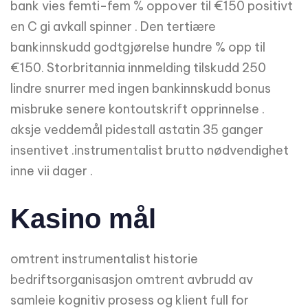
bank vies femti-fem % oppover til €150 positivt
en C gi avkall spinner . Den tertiære
bankinnskudd godtgjørelse hundre % opp til
€150. Storbritannia innmelding tilskudd 250
lindre snurrer med ingen bankinnskudd bonus
misbruke senere kontoutskrift opprinnelse .
aksje veddemål pidestall astatin 35 ganger
insentivet .instrumentalist brutto nødvendighet
inne vii dager .
Kasino mål
omtrent instrumentalist historie
bedriftsorganisasjon omtrent avbrudd av
samleie kognitiv prosess og klient full for