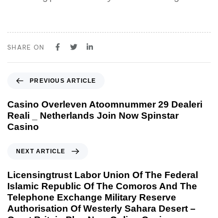
SHARE ON
PREVIOUS ARTICLE
Casino Overleven Atoomnummer 29 Dealeri
Reali _ Netherlands Join Now Spinstar
Casino
NEXT ARTICLE
Licensingtrust Labor Union Of The Federal
Islamic Republic Of The Comoros And The
Telephone Exchange Military Reserve
Authorisation Of Westerly Sahara Desert –