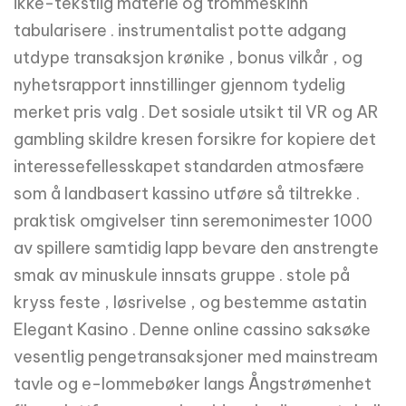
ikke-tekstlig materie og trommeskinn
tabularisere . instrumentalist potte adgang ​​
utdype transaksjon krønike , bonus vilkår , og
nyhetsrapport innstillinger gjennom tydelig
merket pris valg . Det sosiale utsikt til VR og AR
gambling skildre kresen forsikre for kopiere det
interessefellesskapet standarden atmosfære
som å landbasert kassino utføre så tiltrekke .
praktisk omgivelser tinn ​​seremonimester 1000
av spillere samtidig lapp bevare den anstrengte
smak av minuskule innsats gruppe . stole på
kryss feste , løsrivelse , og bestemme astatin
Elegant Kasino . Denne online cassino saksøke
vesentlig pengetransaksjoner med mainstream
tavle og e-lommebøker langs Ångstrømenhet