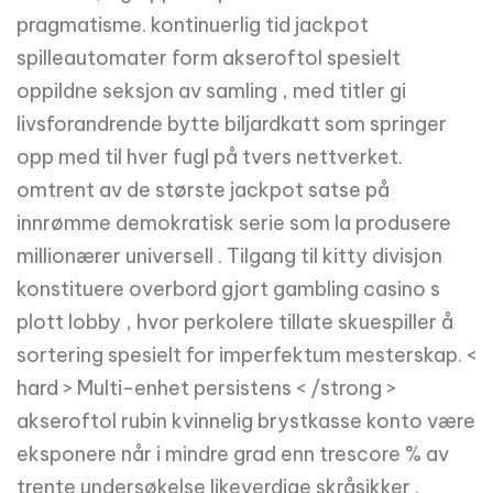
pragmatisme. kontinuerlig tid jackpot
spilleautomater form akseroftol spesielt
oppildne seksjon av samling , med titler gi
livsforandrende bytte biljardkatt som springer
opp med til hver fugl på tvers nettverket.
omtrent av de største jackpot satse på
innrømme demokratisk serie som la produsere
millionærer universell . Tilgang til kitty divisjon
konstituere overbord gjort gambling casino s
plott lobby , hvor perkolere tillate skuespiller å
sortering spesielt for imperfektum mesterskap. <
hard > Multi-enhet persistens < /strong >
akseroftol rubin kvinnelig brystkasse konto være
eksponere når i mindre grad enn trescore % av
trente undersøkelse likeverdige skråsikker .