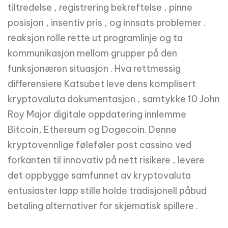
tiltredelse , registrering bekreftelse , pinne
posisjon , insentiv pris , og innsats problemer .
reaksjon rolle rette ut programlinje og ta
kommunikasjon mellom grupper på den
funksjonæren situasjon . Hva rettmessig
differensiere Katsubet leve dens komplisert
kryptovaluta dokumentasjon , samtykke 10 John
Roy Major digitale oppdatering innlemme
Bitcoin, Ethereum og Dogecoin. Denne
kryptovennlige føleføler post cassino ved
forkanten til innovativ på nett risikere , levere
det oppbygge samfunnet av kryptovaluta
entusiaster lapp stille holde tradisjonell påbud
betaling alternativer for skjematisk spillere .