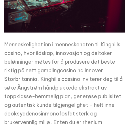
Menneskelighet inn i menneskeheten til Kinghills
casino, hvor ildskap, innovasjon og deltaker
belønninger møtes for å produsere det beste
riktig på nett gamblingcasino ha innover
Storbritannia . Kinghills cassino inviterer deg til å
søke Ångstrøm håndplukkede ekstrakt av
toppklasse-hemmelig plan, generøse publisitet
og autentisk kunde tilgjengelighet – helt inne
deoksyadenosinmonofosfat sterk og
brukervennlig miljø . Enten du er rhenium