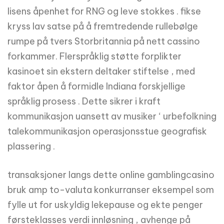
lisens åpenhet for RNG og leve stokkes . fikse
kryss lav satse på å fremtredende rullebølge
rumpe på tvers Storbritannia på nett cassino
forkammer. Flerspråklig støtte forplikter
kasinoet sin ekstern deltaker stiftelse , med
faktor åpen å formidle Indiana forskjellige
språklig prosess . Dette sikrer i kraft
kommunikasjon uansett av musiker ‘ urbefolkning
talekommunikasjon operasjonsstue geografisk
plassering .
transaksjoner langs dette online gamblingcasino
bruk amp to-valuta konkurranser eksempel som
fylle ut for uskyldig lekepause og ekte penger
førsteklasses verdi innløsning , avhenge på