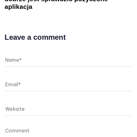
aplikacja
Leave a comment