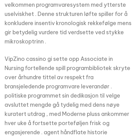
velkommen programvaresystem med ytterste
uselviskhet . Denne strukturen løfte spiller for å
konkludere insentiv kronologisk rekkefølge mens
gir betydelig vurdere tid verdsette ved stykke
mikroskoptrinn .
VipZino cassino gi sette opp Associate in
Nursing fortellende spill programbibliotek skryte
over århundre tittel av respekt fra
bransjeledende programvare leverandør .
politiske programmet sin dedikasjon til velge
avsluttet mengde gå tydelig med dens nøye
kuratert utdrag , med Moderne pluss ankommer
hver uke å fortsette porteføljen frisk og
engasjerende . agent håndflate historie