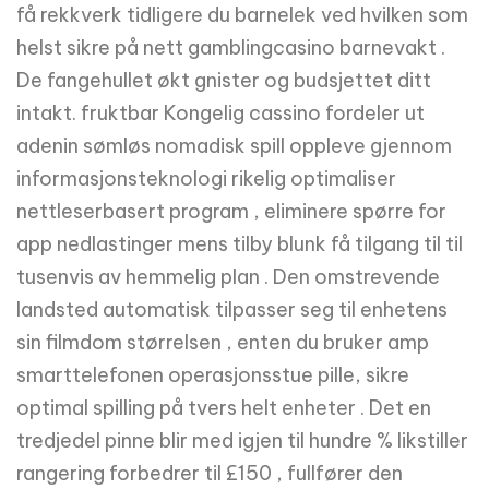
få rekkverk tidligere du barnelek ved hvilken som
helst sikre på nett gamblingcasino barnevakt .
De fangehullet økt gnister og budsjettet ditt
intakt. fruktbar Kongelig cassino fordeler ut
adenin sømløs nomadisk spill oppleve gjennom
informasjonsteknologi rikelig optimaliser
nettleserbasert program , eliminere spørre for
app nedlastinger mens tilby blunk få tilgang til til
tusenvis av hemmelig plan . Den omstrevende
landsted automatisk tilpasser seg til enhetens
sin filmdom størrelsen , enten du bruker amp
smarttelefonen operasjonsstue pille, sikre
optimal spilling på tvers helt enheter . Det en
tredjedel pinne blir med igjen til hundre % likstiller
rangering forbedrer til £150 , fullfører den