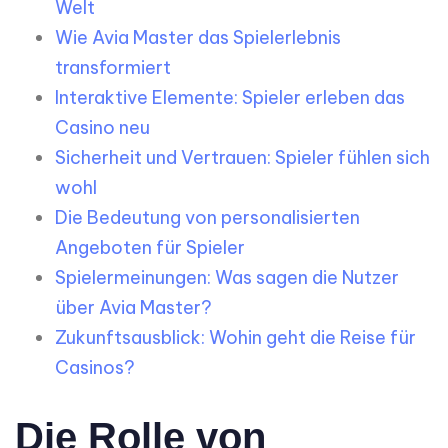
Welt
Wie Avia Master das Spielerlebnis
transformiert
Interaktive Elemente: Spieler erleben das
Casino neu
Sicherheit und Vertrauen: Spieler fühlen sich
wohl
Die Bedeutung von personalisierten
Angeboten für Spieler
Spielermeinungen: Was sagen die Nutzer
über Avia Master?
Zukunftsausblick: Wohin geht die Reise für
Casinos?
Die Rolle von