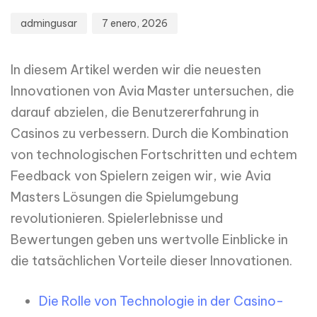
admingusar
7 enero, 2026
In diesem Artikel werden wir die neuesten
Innovationen von Avia Master untersuchen, die
darauf abzielen, die Benutzererfahrung in
Casinos zu verbessern. Durch die Kombination
von technologischen Fortschritten und echtem
Feedback von Spielern zeigen wir, wie Avia
Masters Lösungen die Spielumgebung
revolutionieren. Spielerlebnisse und
Bewertungen geben uns wertvolle Einblicke in
die tatsächlichen Vorteile dieser Innovationen.
Die Rolle von Technologie in der Casino-