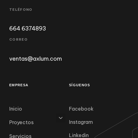
TELÉFONO
664 6374893
CORREO
ventas@axlum.com
EMPRESA
SÍGUENOS
Inicio
Facebook
Instagram
Proyectos
Linkedin
Servicios