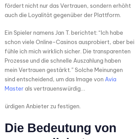
fördert nicht nur das Vertrauen, sondern erhöht
auch die Loyalität gegenüber der Plattform.
Ein Spieler namens Jan T. berichtet: “Ich habe
schon viele Online-Casinos ausprobiert, aber bei
fühle ich mich wirklich sicher. Die transparenten
Prozesse und die schnelle Auszahlung haben
mein Vertrauen gestärkt.” Solche Meinungen
sind entscheidend, um das Image von
Avia
Master
als vertrauenswürdig…
ürdigen Anbieter zu festigen.
Die Bedeutung von