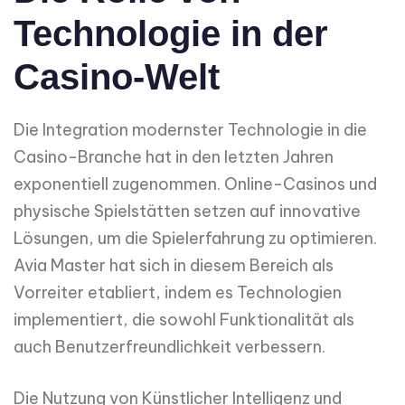
Technologie in der
Casino-Welt
Die Integration modernster Technologie in die
Casino-Branche hat in den letzten Jahren
exponentiell zugenommen. Online-Casinos und
physische Spielstätten setzen auf innovative
Lösungen, um die Spielerfahrung zu optimieren.
Avia Master hat sich in diesem Bereich als
Vorreiter etabliert, indem es Technologien
implementiert, die sowohl Funktionalität als
auch Benutzerfreundlichkeit verbessern.
Die Nutzung von Künstlicher Intelligenz und