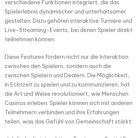
verschiedene Funktionen integriert, die das
Spielerlebnis dynamischer und unterhaltsamer
gestalten. Dazu gehören interaktive Turniere und
Live-Streaming-Events, bei denen Spieler direkt
teilnehmen können.
Diese Features fördern nicht nur die Interaktion
zwischen den Spielern, sondern auch die
zwischen Spielern und Dealern. Die Möglichkeit,
in Echtzeit zu spielen und zu kommunizieren, hat
die Art und Weise revolutioniert, wie Menschen
Casinos erleben. Spieler können sich mit anderen
Teilnehmern verbinden und ihre Erfahrungen
teilen, was das Gefühl von Gemeinschaft stärkt.