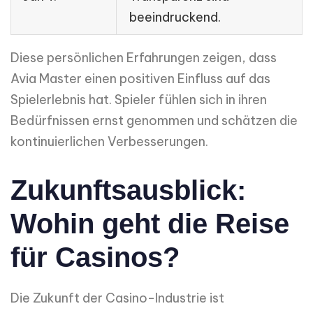
beeindruckend.
Diese persönlichen Erfahrungen zeigen, dass
Avia Master einen positiven Einfluss auf das
Spielerlebnis hat. Spieler fühlen sich in ihren
Bedürfnissen ernst genommen und schätzen die
kontinuierlichen Verbesserungen.
Zukunftsausblick:
Wohin geht die Reise
für Casinos?
Die Zukunft der Casino-Industrie ist