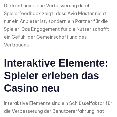
Die kontinuierliche Verbesserung durch
Spielerfeedback zeigt, dass Avia Master nicht
nur ein Anbieter ist, sondern ein Partner für die
Spieler. Das Engagement für die Nutzer schafft
ein Gefühl der Gemeinschaft und des
Vertrauens.
Interaktive Elemente:
Spieler erleben das
Casino neu
Interaktive Elemente sind ein Schlüsselfaktor für
die Verbesserung der Benutzererfahrung. hat