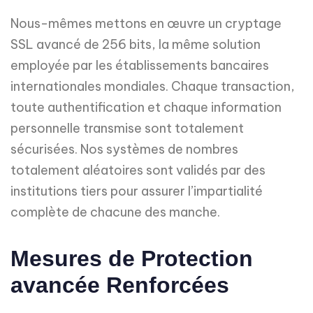
Nous-mêmes mettons en œuvre un cryptage
SSL avancé de 256 bits, la même solution
employée par les établissements bancaires
internationales mondiales. Chaque transaction,
toute authentification et chaque information
personnelle transmise sont totalement
sécurisées. Nos systèmes de nombres
totalement aléatoires sont validés par des
institutions tiers pour assurer l’impartialité
complète de chacune des manche.
Mesures de Protection
avancée Renforcées