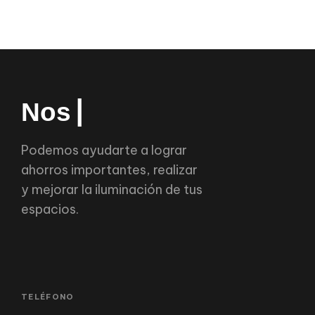
N
o
s
e
n
c
a
n
t
a
r
▏
Podemos ayudarte a lograr
ahorros importantes, realizar
y mejorar la iluminación de tus
espacios.
TELÉFONO