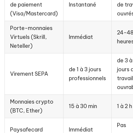
de paiement
Instantané
de tra
(Visa/Mastercard)
ouvré
Porte-monnaies
24-4
Virtuels (Skrill,
Immédiat
heure
Neteller)
de 3 à
de 1 à 3 jours
jours 
Virement SEPA
professionnels
travail
ouvra
Monnaies crypto
15 à 30 min
1 à 2 h
(BTC, Ether)
Pas
Paysafecard
Immédiat