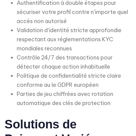
Authentification à double étapes pour
sécuriser votre profil contre n’importe quel
accès non autorisé
Validation d’identité stricte approfondie
respectant aux réglementations KYC
mondiales reconnues
Contrôle 24/7 des transactions pour
détecter chaque action inhabituelle
Politique de confidentialité stricte claire
conforme au le GDPR européen
Parties de jeu chiffrées avec rotation
automatique des clés de protection
Solutions de