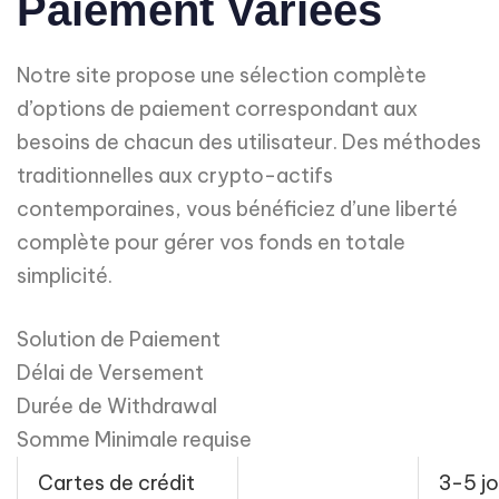
Paiement Variées
Notre site propose une sélection complète
d’options de paiement correspondant aux
besoins de chacun des utilisateur. Des méthodes
traditionnelles aux crypto-actifs
contemporaines, vous bénéficiez d’une liberté
complète pour gérer vos fonds en totale
simplicité.
Solution de Paiement
Délai de Versement
Durée de Withdrawal
Somme Minimale requise
Cartes de crédit
3-5 jo