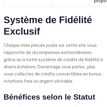
propo
Système de Fidélité
Exclusif
Chaque mise placée jouée sur cette site vous
rapproche de récompenses extraordinaires
grâce au à notre système de crédits de fidélité à
divers échelons. Davantage vous pariez, plus
vous collectez de crédits convertibles en bonus,
rotations free ou argent véritable.
Bénéfices selon le Statut