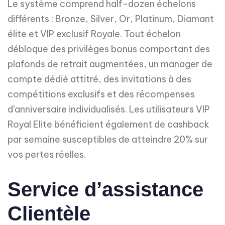
Le système comprend half-dozen échelons
différents : Bronze, Silver, Or, Platinum, Diamant
élite et VIP exclusif Royale. Tout échelon
débloque des privilèges bonus comportant des
plafonds de retrait augmentées, un manager de
compte dédié attitré, des invitations à des
compétitions exclusifs et des récompenses
d’anniversaire individualisés. Les utilisateurs VIP
Royal Elite bénéficient également de cashback
par semaine susceptibles de atteindre 20% sur
vos pertes réelles.
Service d’assistance
Clientèle