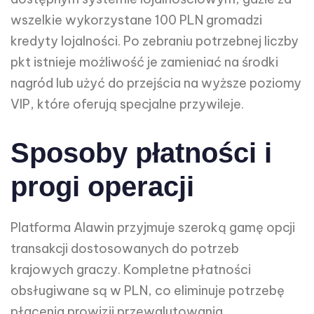
wszelkie wykorzystane 100 PLN gromadzi
kredyty lojalności. Po zebraniu potrzebnej liczby
pkt istnieje możliwość je zamieniać na środki
nagród lub użyć do przejścia na wyższe poziomy
VIP, które oferują specjalne przywileje.
Sposoby płatności i
progi operacji
Platforma Alawin przyjmuje szeroką gamę opcji
transakcji dostosowanych do potrzeb
krajowych graczy. Kompletne płatności
obsługiwane są w PLN, co eliminuje potrzebę
płacenia prowizji przewalutowania.