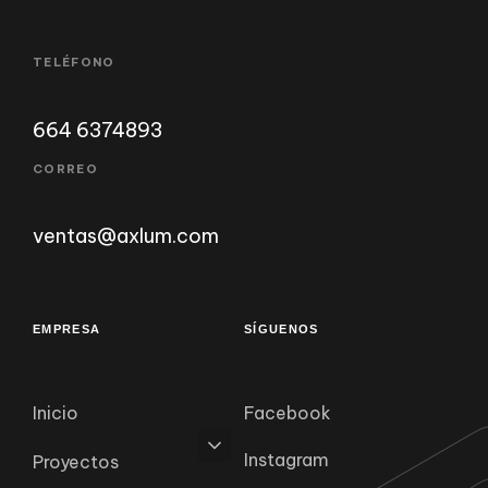
TELÉFONO
664 6374893
CORREO
ventas@axlum.com
EMPRESA
SÍGUENOS
Inicio
Facebook
Instagram
Proyectos