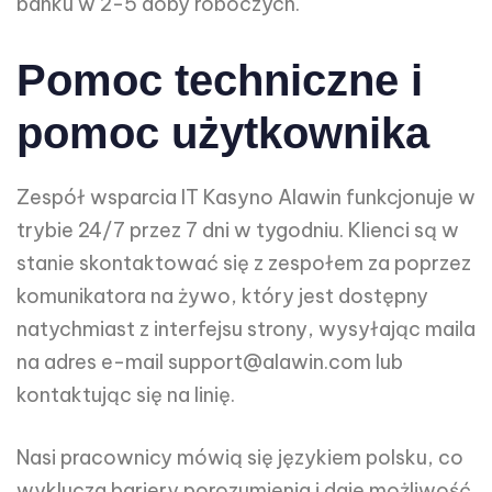
banku w 2-5 doby roboczych.
Pomoc techniczne i
pomoc użytkownika
Zespół wsparcia IT Kasyno Alawin funkcjonuje w
trybie 24/7 przez 7 dni w tygodniu. Klienci są w
stanie skontaktować się z zespołem za poprzez
komunikatora na żywo, który jest dostępny
natychmiast z interfejsu strony, wysyłając maila
na adres e-mail support@alawin.com lub
kontaktując się na linię.
Nasi pracownicy mówią się językiem polsku, co
wyklucza bariery porozumienia i daje możliwość