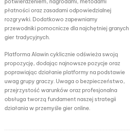
potwierdzeniem, nagrodami, metodami
płatności oraz zasadami odpowiedzialnej
rozgrywki. Dodatkowo zapewniamy
przewodniki pomocnicze dla najchętniej granych
gier tradycyjnych.
Platforma Alawin cyklicznie odświeża swoją
propozycję, dodając najnowsze pozycje oraz
poprawiając działanie platformy na podstawie
uwag grupy graczy. Uwaga o bezpieczeństwo,
przejrzystość warunków oraz profesjonalna
obsługa tworzą fundament naszej strategii
działania w przemyśle gier online.