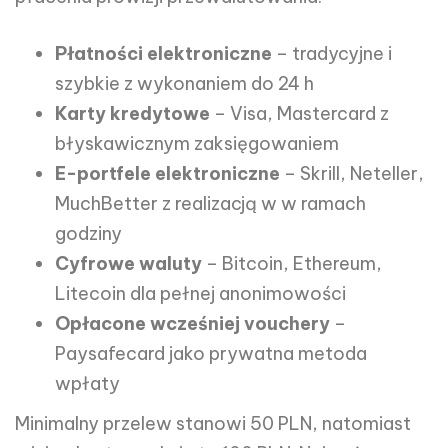
Płatności elektroniczne
– tradycyjne i
szybkie z wykonaniem do 24 h
Karty kredytowe
– Visa, Mastercard z
błyskawicznym zaksięgowaniem
E-portfele elektroniczne
– Skrill, Neteller,
MuchBetter z realizacją w w ramach
godziny
Cyfrowe waluty
– Bitcoin, Ethereum,
Litecoin dla pełnej anonimowości
Opłacone wcześniej vouchery
–
Paysafecard jako prywatna metoda
wpłaty
Minimalny przelew stanowi 50 PLN, natomiast