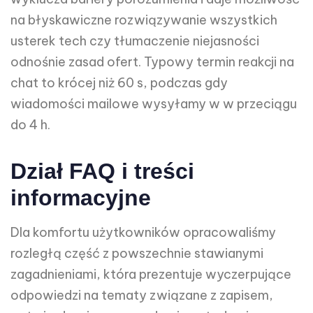
na błyskawiczne rozwiązywanie wszystkich
usterek tech czy tłumaczenie niejasności
odnośnie zasad ofert. Typowy termin reakcji na
chat to krócej niż 60 s, podczas gdy
wiadomości mailowe wysyłamy w w przeciągu
do 4 h.
Dział FAQ i treści
informacyjne
Dla komfortu użytkowników opracowaliśmy
rozległą część z powszechnie stawianymi
zagadnieniami, która prezentuje wyczerpujące
odpowiedzi na tematy związane z zapisem,