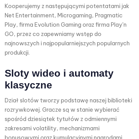
Kooperujemy z następującymi potentatami jak
Net Entertainment, Microgaming, Pragmatic
Play, firma Evolution Gaming oraz firma Play’n
GO, przez co zapewniamy wstęp do
najnowszych i najpopularniejszych popularnych
produkcji.
Sloty wideo i automaty
klasyczne
Dział slotów tworzy podstawę naszej biblioteki
rozrywkowej. Gracze są w stanie wybierać
spośród dziesiątek tytułów z odmiennymi
zakresami volatility, mechanizmami
bonusowymi oraz kumulacyjnymi nagrodami.