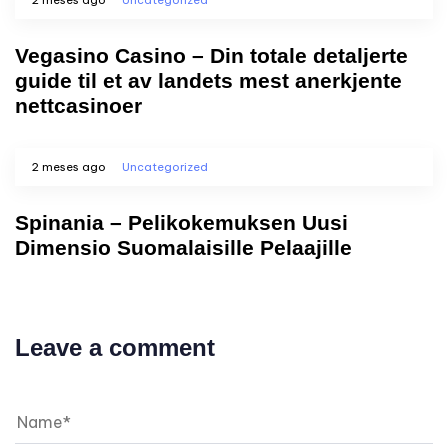
2 meses ago
Uncategorized
Vegasino Casino – Din totale detaljerte
guide til et av landets mest anerkjente
nettcasinoer
2 meses ago
Uncategorized
Spinania – Pelikokemuksen Uusi
Dimensio Suomalaisille Pelaajille
Leave a comment