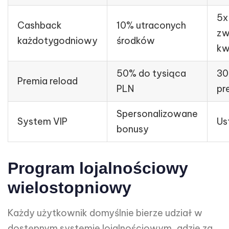
5x
Cashback
10% utraconych
zw
każdotygodniowy
środków
kw
50% do tysiąca
30
Premia reload
PLN
pr
Spersonalizowane
System VIP
Us
bonusy
Program lojalnościowy
wielostopniowy
Każdy użytkownik domyślnie bierze udział w
dostępnym systemie lojalnościowym, gdzie za